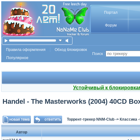
Портал
Форум
Правила оформления
Обход блокировок
Поиск :
Популярное
Устойчивый к блокировка
Handel - The Masterworks (2004) 40CD Box
Торрент-трекер NNM-Club
->
Классика
-
Автор