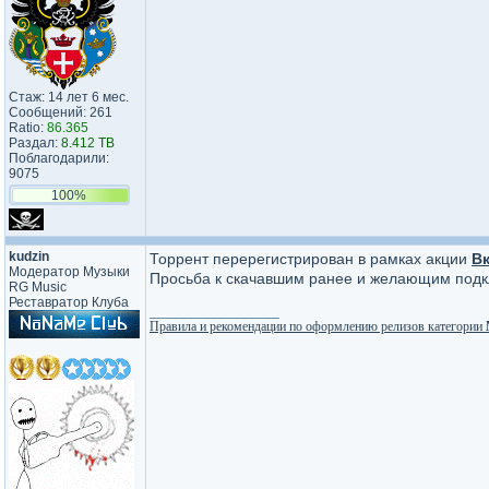
Стаж: 14 лет 6 мес.
Сообщений: 261
Ratio:
86.365
Раздал:
8.412 TB
Поблагодарили:
9075
100%
kudzin
Торрент перерегистрирован в рамках акции
В
Модератор Музыки
Просьба к скачавшим ранее и желающим подкл
RG Music
Реставратор Клуба
_________________
Правила и рекомендации по оформлению релизов категории