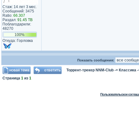
Стаж: 14 лет 3 мес.
Сообщений: 3475
Ratio:
66.307
Раздал:
91.45 TB
Поблагодарили:
48270
100%
Откуда: Горловка
Показать сообщения:
Торрент-трекер NNM-Club
->
Классика
-
Страница
1
из
1
Пользовательское соглаш