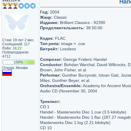
sva1314
®
Han
Год:
2004
Жанр:
Classic
Издание:
Brilliant Classics - 92390
Продолжительность:
38:50:00
Кодек:
FLAC
Стаж: 19 лет 2 мес.
Тип рипа:
image + .cue
Сообщений: 117
Ratio:
18.22
Битрейт:
Lossless
Поблагодарили:
4712
Composer:
George Frideric Handel
100%
Conductor:
Bohdan Warchal, David Willcocks, Di
Откуда: Москва
Brown, John Fisher, et al.
Performer:
Gunther Burzynski, Istvan Gati, Jozsef
Miles, Gunther Beyer, et al.
Orchestra/Ensemble:
Academy for Ancient Music
Audio CD (November 30, 2004
Треклист:
CD 1
Handel - Masterworks Disc 1.cue (3.5 kilobyte)
Handel - Masterworks Disc 1.flac (287.27 megab
Masterworks Disc 1.log (2.21 kilobyte)
CD 10