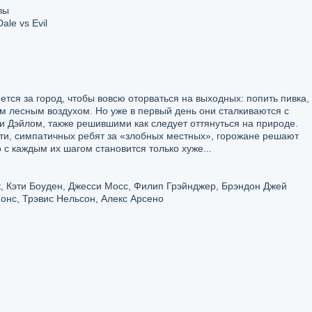
лы
ale vs Evil
тся за город, чтобы вовсю оторваться на выходных: попить пивка,
м лесным воздухом. Но уже в первый день они сталкиваются с
Дэйлом, также решившими как следует оттянуться на природе.
сти, симпатичных ребят за «злобных местных», горожане решают
 с каждым их шагом становится только хуже...
, Кэти Боуден, Джесси Мосс, Филип Грэйнджер, Брэндон Джей
онс, Трэвис Нельсон, Алекс Арсено