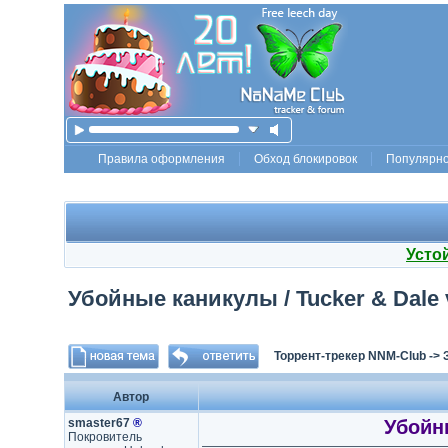
Правила оформления
Обход блокировок
Популярн
Усто
Убойные каникулы / Tucker & Dale v
Торрент-трекер NNM-Club
->
Автор
smaster67
®
Убойны
Покровитель