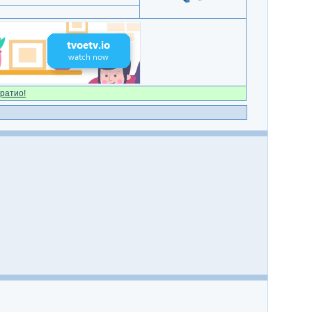
ратио!