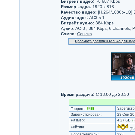
Битрейт видео:
~6 687 Kbps
Размер кадра:
1920 x 816
Качество видео:
[H.264/1080р-LQ] 
Аудиокодек:
AC3 5.1
Битрейт аудио:
384 Kbps
Аудио: AC-3 , 384 Kbps, 6 channels, 
Сэмпл:
Ссылка
Просмотр доступен только для за
Время раздачи:
С 13:00 до 23:30
Зарегистр
Торрент:
Зарегистрирован:
23 Сен 201
Размер:
4.27 GB
(
Рейтинг:
(Го
Поблагодарили:
323