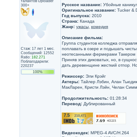
талантов Uploader
Русское название:
Убойные канику
300+
Оригинальное название:
Tucker & D
Год выпуска:
2010
Страна:
Канада
Жанр:
ужасы
,
комедия
Описание фильма:
Группа студентов колледжа отправляе
поплавать в озере и подышать чисты
Стаж: 17 лет 1 мес.
Сообщений: 12552
неотесанными фермерами Такером и 
Ratio:
182.271
Приняв этих диковатых, но, в сущно
Поблагодарили:
дать деревенщине жесткий отпор. Но
220237
100%
Режиссер:
Эли Крэйг
Актеры:
Тайлер Лэбин, Алан Тьюдик
МакЛарен, Кристи Лэйн, Челан Симм
Продолжительность:
01:28:34
Перевод:
Дублированный
7.5
210,471
/10
Видеокодек:
MPEG-4 AVC/H.264