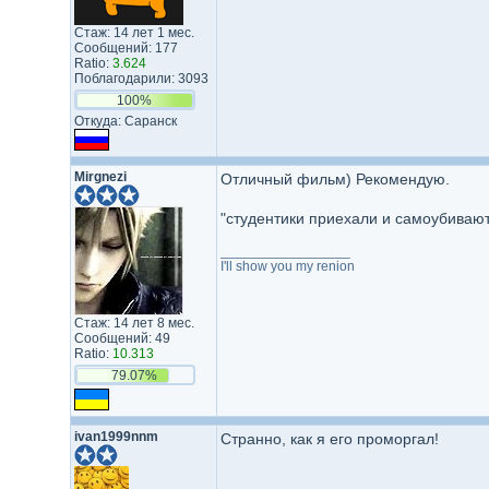
Стаж: 14 лет 1 мес.
Сообщений: 177
Ratio:
3.624
Поблагодарили: 3093
100%
Откуда: Саранск
Mirgnezi
Отличный фильм) Рекомендую.
"студентики приехали и самоубивают
_________________
I'll show you my renion
Стаж: 14 лет 8 мес.
Сообщений: 49
Ratio:
10.313
79.07%
ivan1999nnm
Странно, как я его проморгал!