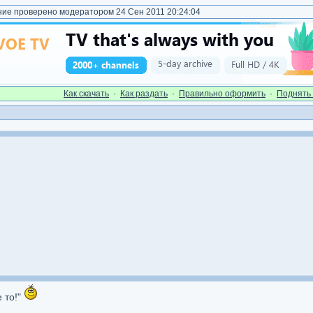
е проверено модератором 24 Сен 2011 20:24:04
Как cкачать
·
Как раздать
·
Правильно оформить
·
Поднять 
 то!"