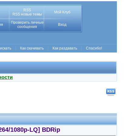
RSS
Мой Клуб
RSS новые темы
Проверить личные
ия
Вход
сообщения
 искать
Как скачивать
Как раздавать
Спасибо!
ности
.264/1080p-LQ] BDRip