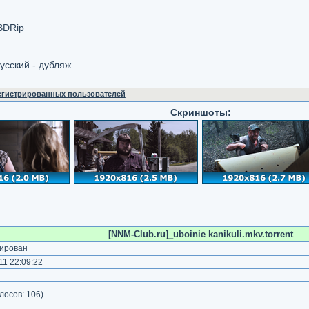
BDRip
Русский - дубляж
регистрированных пользователей
Скриншоты:
[NNM-Club.ru]_uboinie kanikuli.mkv.torrent
ирован
1 22:09:22
)
лосов:
106
)