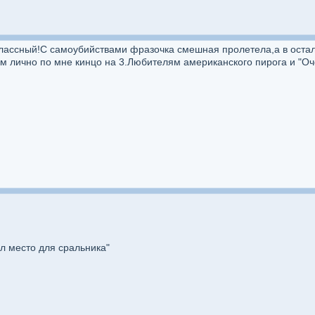
лассный!С самоубийствами фразочка смешная пролетела,а в оста
м лично по мне кинцо на 3.Любителям американского пирога и "Оч
л место для сральника"