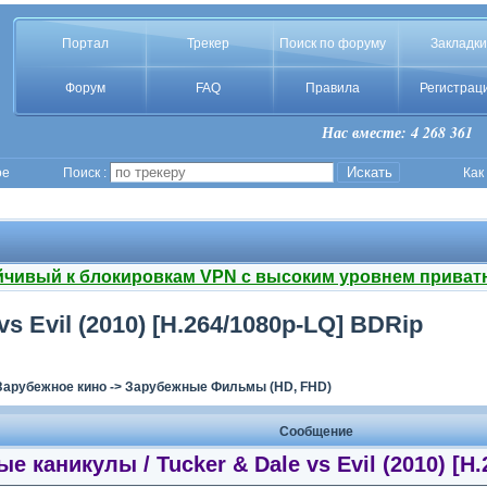
Портал
Трекер
Поиск по форуму
Закладки
Форум
FAQ
Правила
Регистрац
Нас вместе: 4 268 361
ое
Поиск :
Как
йчивый к блокировкам VPN с высоким уровнем приват
s Evil (2010) [H.264/1080p-LQ] BDRip
Зарубежное кино
->
Зарубежные Фильмы (HD, FHD)
Сообщение
е каникулы / Tucker & Dale vs Evil (2010) [H