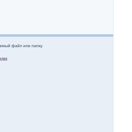
аемый файл или папку.
релиз