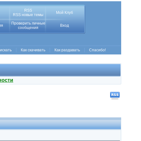
RSS
Мой Клуб
RSS новые темы
Проверить личные
ия
Вход
сообщения
 искать
Как скачивать
Как раздавать
Спасибо!
ности