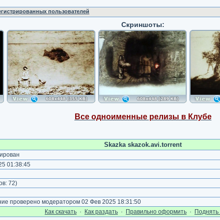
регистрированных пользователей
Скриншоты:
Все одноименные релизы в Клубе
Skazka skazok.avi.torrent
ирован
5 01:38:45
ов:
72
)
е проверено модератором 02 Фев 2025 18:31:50
Как cкачать
·
Как раздать
·
Правильно оформить
·
Поднять 