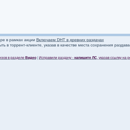
ере в рамках акции
Включаем DHT в древних раздачах
ыть в торрент-клиенте, указав в качестве места сохранения раздав
зов в разделе
Видео
|
Исправили раздачу -
напишите ЛС
, указав ссылку на 