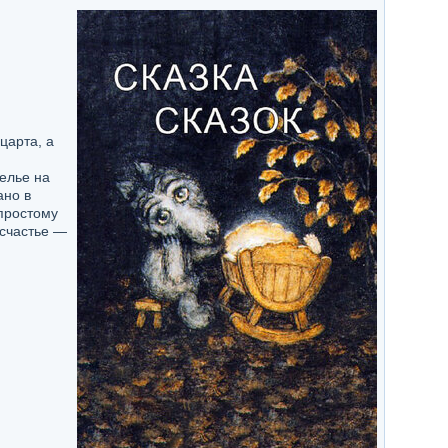
царта, а
елье на
ано в
простому
 счастье —