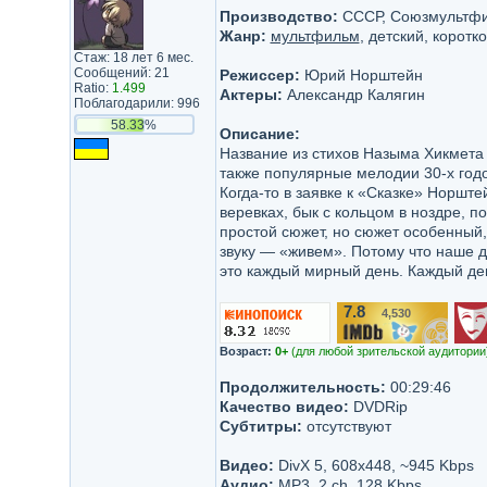
Производство:
СССР, Союзмультф
Жанр:
мультфильм
, детский, корот
Стаж: 18 лет 6 мес.
Сообщений: 21
Режиссер:
Юрий Норштейн
Ratio:
1.499
Актеры:
Александр Калягин
Поблагодарили: 996
58.33%
Описание:
Название из стихов Назыма Хикмета
также популярные мелодии 30-х годо
Когда-то в заявке к «Сказке» Норшт
веревках, бык с кольцом в ноздре, п
простой сюжет, но сюжет особенный
звуку — «живем». Потому что наше д
это каждый мирный день. Каждый де
7.8
4,530
/10
Возраст:
0+
(для любой зрительской аудитории
Продолжительность:
00:29:46
Качество видео:
DVDRip
Субтитры:
отсутствуют
Видео:
DivX 5, 608x448, ~945 Kbps
Аудио:
MP3, 2 ch, 128 Kbps