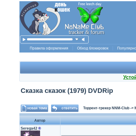
Правила оформления
Обход блокировок
Популярн
Усто
Сказка сказок (1979) DVDRip
Торрент-трекер NNM-Club
->
Автор
Serega42
®