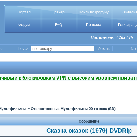
Портал
Трекер
Поиск по форуму
Закладки
Форум
FAQ
Правила
Регистрац
Нас вместе: 4 268 516
ое
Поиск :
Как
йчивый к блокировкам VPN с высоким уровнем приват
Мультфильмы
->
Отечественные Мультфильмы 20-го века (SD)
Сообщение
Сказка сказок (1979) DVDRip