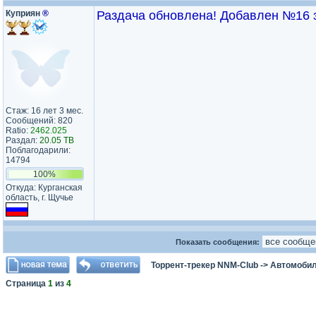
Куприян
®
Раздача обновлена! Добавлен №16 з
Стаж: 16 лет 3 мес.
Сообщений: 820
Ratio:
2462.025
Раздал:
20.05 TB
Поблагодарили:
14794
100%
Откуда: Курганская
область, г. Щучье
Показать сообщения:
Торрент-трекер NNM-Club
->
Автомоби
Страница
1
из
4