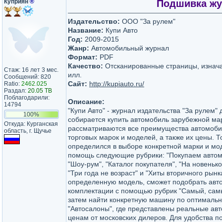
Куприян
®
Подшивка жур
Издательство:
ООО "За рулем"
Название:
Купи Авто
Год:
2009-2015
Жанр:
Автомобильный журнал
Формат:
PDF
Качество:
Отсканированные страницы, изнач
Стаж: 16 лет 3 мес.
илл.
Сообщений: 820
Сайт:
http://kupiauto.ru/
Ratio:
2462.025
Раздал:
20.05 TB
Поблагодарили:
Описание:
14794
"Купи Авто" - журнал издательства "За рулем" 
100%
собирается купить автомобиль зарубежной ма
Откуда: Курганская
рассматриваются все преимущества автомоби
область, г. Щучье
торговых марок и моделей, а также их цены. Т
определился в выборе конкретной марки и мо
помощь следующие рубрики: "Покупаем автомо
"Шоу-рум", "Каталог покупателя", "На новенько
"Три года не возраст" и "Хиты вторичного рынка
определенную модель, сможет подобрать авто
комплектации с помощью рубрик "Самый, самы
затем найти конкретную машину по оптимальн
"Автосалоны", где представлены реальные ав
ценам от московских дилеров. Для удобства п