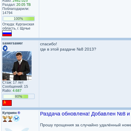
Ratio:
2462.025
Раздал:
20.05 TB
Поблагодарили:
14794
100%
Откуда: Курганская
область, г. Щучье
sawersawer
спасибо!
где в этой раздаче №8 2013?
Стаж: 17 лет
Сообщений: 15
Ratio:
4.687
80%
Куприян
®
Раздача обновлена! Добавлен №8 и 
Прошу прощения за случайно удалённый номер 