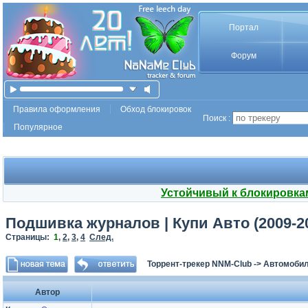
Портал
Форум
Правила оформления
Обход блокировок
Поиск :
Популярное
Устойчивый к блокировка
Подшивка журналов | Купи Авто (2009-20
Страницы:
1
,
2
,
3
,
4
След.
Торрент-трекер NNM-Club
->
Автомоби
Автор