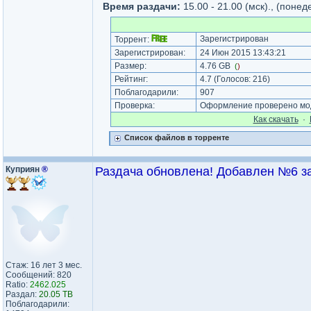
Время раздачи:
15.00 - 21.00 (мск)., (поне
Зарегистрирован
Торрент:
Зарегистрирован:
24 Июн 2015 13:43:21
Размер:
4.76 GB
(
)
Рейтинг:
4.7
(Голосов:
216
)
Поблагодарили:
907
Проверка:
Оформление проверено мод
Как cкачать
·
Список файлов в торренте
Куприян
®
Раздача обновлена! Добавлен №6 за 
Стаж: 16 лет 3 мес.
Сообщений: 820
Ratio:
2462.025
Раздал:
20.05 TB
Поблагодарили: