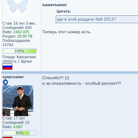
sawersawer
Цитата:
где в этой раздаче №8 2013?
Стаж: 16 лет 3 мес.
Сообщений: 820
Теперь этот номер есть.
Ratio:
2462.025
Раздал:
20.05 TB
Поблагодарили:
14794
100%
Откуда: Курганская
область, г. Щучье
sawersawer
Спасибо!!! )))
и за оперативность - особый респект!!!
Стаж: 17 лет
Сообщений: 15
Ratio:
4.687
80%