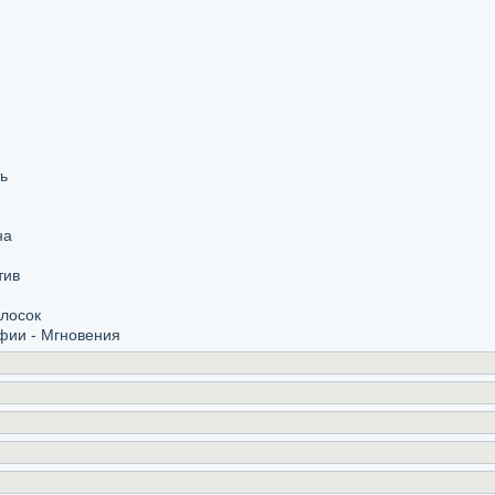
ь
на
тив
олосок
фии - Мгновения