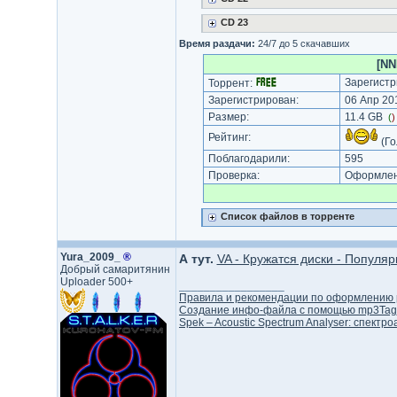
CD 23
Время раздачи:
24/7 до 5 скачавших
[NN
Зарегистр
Торрент:
Зарегистрирован:
06 Апр 201
Размер:
11.4 GB
(
Рейтинг:
(Го
Поблагодарили:
595
Проверка:
Оформлени
Список файлов в торренте
Yura_2009_
®
А тут.
VA - Кружатся диски - Популяр
Добрый самаритянин
Uploader 500+
_________________
Правила и рекомендации по оформлению р
Создание инфо-файлa с помощью mp3Tag
Spek – Acoustic Spectrum Analyser: спект