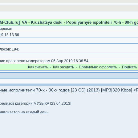
M-Club.ru]_VA - Kruzhatsya diski - Populyarnyie ispolniteli 70-h - 90-h 
ирован
9 15:13:56
)
лосов:
194
)
е проверено модератором 06 Апр 2019 16:38:54
Как cкачать
·
Как раздать
·
Правильно оформить
·
Поднять 
ные исполнители 70-х - 90-х годов [23 CD] (2013) [MP3|320 Kbps] <
елизов категории МУЗЫКА [23.04.2013]
роанализатор на каждый день