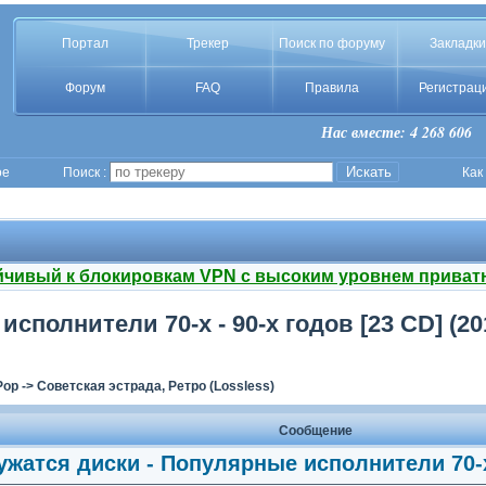
Портал
Трекер
Поиск по форуму
Закладки
Форум
FAQ
Правила
Регистрац
Нас вместе: 4 268 606
ое
Поиск :
Как
йчивый к блокировкам VPN с высоким уровнем приват
сполнители 70-х - 90-х годов [23 CD] (20
Pop
->
Советская эстрада, Ретро (Lossless)
Сообщение
ружатся диски - Популярные исполнители 70-х 