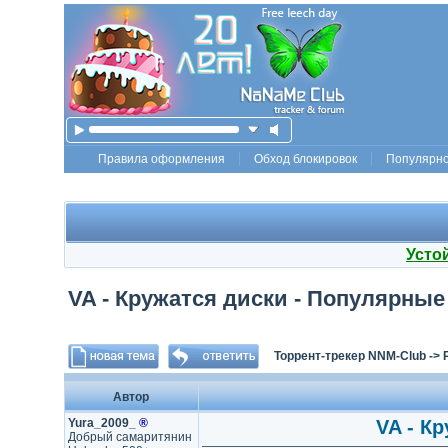
Правила оформления
Обход блокировок
Популярн
Усто
VA - Кружатся диски - Популярные и
Торрент-трекер NNM-Club
->
Автор
Yura_2009_
®
VA - К
Добрый самаритянин