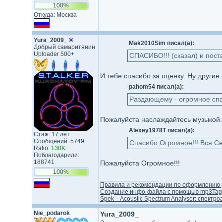
100%
Откуда: Москва
Yura_2009_
®
Mak2010Sim писал(а):
Добрый самаритянин
Uploader 500+
СПАСИБО!!! (сказал) и пос
И тебе спасибо за оценку. Ну другие
pahom54 писал(а):
Раздающему - огромное спа
Пожалуйста наслаждайтесь музыкой.
Alexey1978T писал(а):
Стаж: 17 лет
Сообщений: 5749
Спасибо Огромное!!! Вся Се
Ratio:
130K
Поблагодарили:
188741
Пожалуйста Огромное!!!
100%
_________________
Правила и рекомендации по оформлению р
Создание инфо-файлa с помощью mp3Tag
Spek – Acoustic Spectrum Analyser: спект
Nie_podarok
Yura_2009_