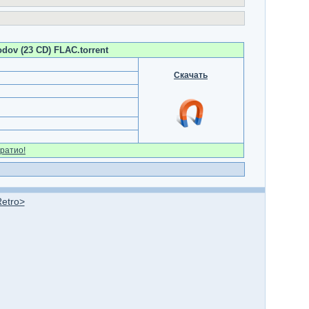
godov (23 CD) FLAC.torrent
Скачать
ратио!
Retro>