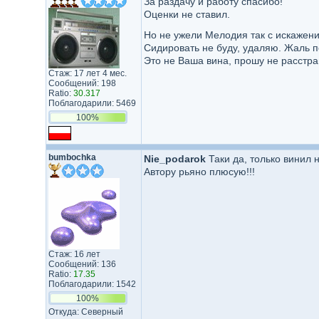
За раздачу и работу спасибо!
Оценки не ставил.
Но не ужели Мелодия так с искажен
Сидировать не буду, удаляю. Жаль 
Это не Ваша вина, прошу не расстраи
Стаж: 17 лет 4 мес.
Сообщений: 198
Ratio:
30.317
Поблагодарили: 5469
100%
bumbochka
Nie_podarok
Таки да, только винил н
Автору рьяно плюсую!!!
Стаж: 16 лет
Сообщений: 136
Ratio:
17.35
Поблагодарили: 1542
100%
Откуда: Cеверный