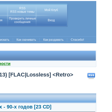
RSS
Мой Клуб
RSS новые темы
Проверить личные
ия
Вход
сообщения
 искать
Как скачивать
Как раздавать
Спасибо!
ности
13) [FLAC|Lossless] <Retro>
- 90-х годов [23 CD]