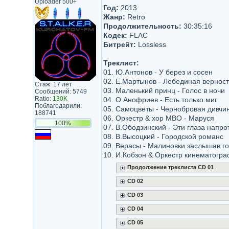
Uploader 500+
Год:
2013
Жанр:
Retro
Продолжительность:
30:35:16
Кодек:
FLAC
Битрейт:
Lossless
Треклист:
01. Ю.Антонов - У берез и сосен
02. Е.Мартынов - Лебединая верност
Стаж: 17 лет
03. Маленький принц - Голос в ночи
Сообщений: 5749
Ratio:
130K
04. О.Анофриев - Есть только миг
Поблагодарили:
05. Самоцветы - Чернобровая дивчи
188741
06. Оркестр & хор МВО - Маруся
100%
07. В.Ободзинский - Эти глаза напро
08. В.Высоцкий - Городской романс
09. Верасы - Малиновки заслышав г
10. И.Кобзон & Оркестр кинематогра
Продолжение треклиста CD 01
CD 02
CD 03
CD 04
CD 05