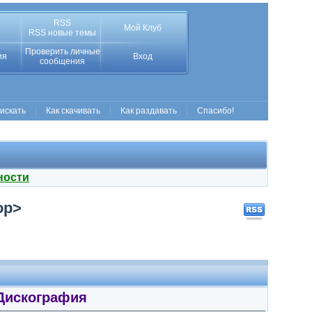
RSS
Мой Клуб
RSS новые темы
Проверить личные
ия
Вход
сообщения
 искать
Как скачивать
Как раздавать
Спасибо!
ности
op>
 Дискография