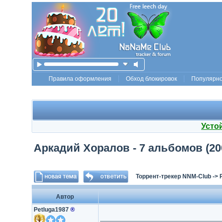
Правила оформления
Обход блокировок
Популярн
Усто
Аркадий Хоралов - 7 альбомов (20
Торрент-трекер NNM-Club
->
Автор
Petluga1987
®