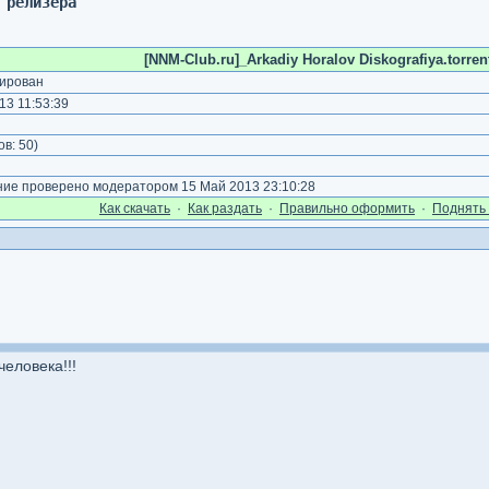
 релизера
[NNM-Club.ru]_Arkadiy Horalov Diskografiya.torren
ирован
3 11:53:39
)
ов:
50
)
е проверено модератором 15 Май 2013 23:10:28
Как cкачать
·
Как раздать
·
Правильно оформить
·
Поднять 
еловека!!!