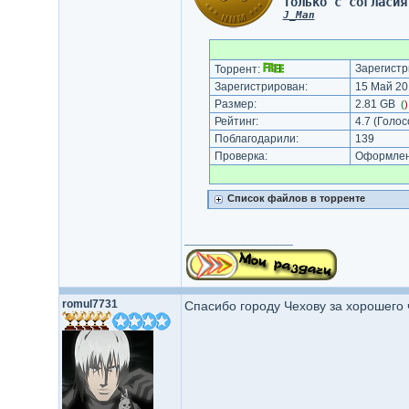
Только с согласия
J_Man
Зарегистр
Торрент:
Зарегистрирован:
15 Май 201
Размер:
2.81 GB
(
Рейтинг:
4.7
(Голос
Поблагодарили:
139
Проверка:
Оформлени
Список файлов в торренте
_________________
romul7731
Спасибо городу Чехову за хорошего ч