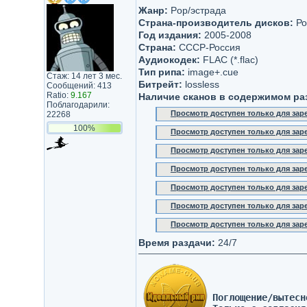
Жанр:
Pop/эстрада
Страна-производитель дисков:
Ро
Год издания:
2005-2008
Страна:
СССР-Россия
Аудиокодек:
FLAC (*.flac)
Тип рипа:
image+.cue
Стаж: 14 лет 3 мес.
Битрейт:
lossless
Сообщений: 413
Ratio:
9.167
Наличие сканов в содержимом ра
Поблагодарили:
Просмотр доступен только для за
22268
100%
Просмотр доступен только для за
Просмотр доступен только для за
Просмотр доступен только для за
Просмотр доступен только для за
Просмотр доступен только для за
Просмотр доступен только для за
Время раздачи:
24/7
Поглощение/вытесн