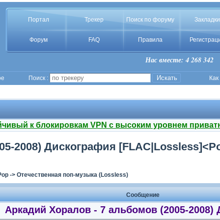
Портал
Трекер
Поиск по форуму
Закладки
Форум
FAQ
Правила
Регистрац
Нас вместе: 4 268 342
ое
Поиск :
Как
йчивый к блокировкам VPN с высоким уровнем приват
05-2008) Дискография [FLAC|Lossless]<P
Pop
->
Отечественная поп-музыка (Lossless)
Сообщение
Аркадий Хоралов - 7 альбомов (2005-2008)