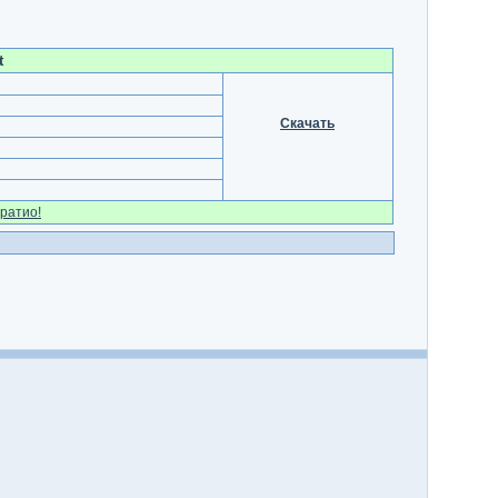
t
Скачать
ратио!