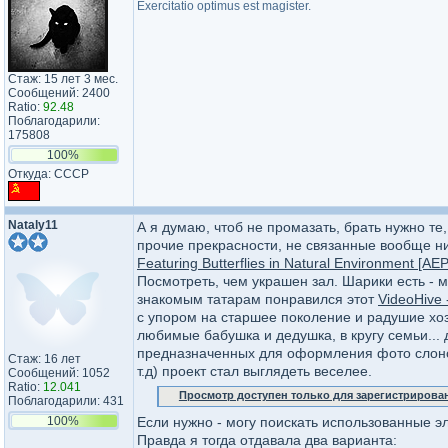
Exercitatio optimus est magister.
Стаж: 15 лет 3 мес.
Сообщений: 2400
Ratio:
92.48
Поблагодарили:
175808
100%
Откуда: СССР
Nataly11
А я думаю, чтоб не промазать, брать нужно т
прочие прекрасности, не связанные вообще ни
Featuring Butterflies in Natural Environment [AEP
Посмотреть, чем украшен зал. Шарики есть - м
знакомым татарам понравился этот
VideoHive 
с упором на старшее поколение и радушие хоз
любимые бабушка и дедушка, в кругу семьи...
предназначенных для оформления фото слонопо
Стаж: 16 лет
т.д) проект стал выглядеть веселее.
Сообщений: 1052
Ratio:
12.041
Просмотр доступен только для зарегистрирова
Поблагодарили: 431
100%
Если нужно - могу поискать использованные э
Правда я тогда отдавала два варианта: