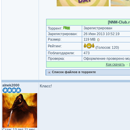
[NNM-Club.r
Зарегистрирован
Торрент:
Зарегистрирован:
26 Июн 2013 10:52:19
Размер:
119 MB
(
)
Рейтинг:
(Голосов:
120
)
Поблагодарили:
473
Проверка:
Оформление проверено мод
Как cкачать
·
Список файлов в торренте
alnek2000
Класс!
Стаж: 13 лет 11 мес.