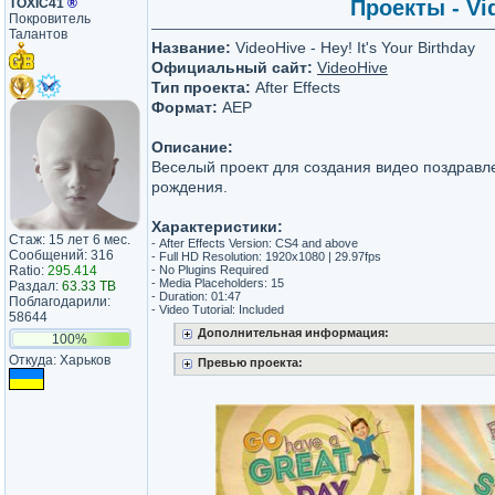
TOXIC41
®
Проекты - Vid
Покровитель
Талантов
Название:
VideoHive - Hey! It's Your Birthday
Официальный сайт:
VideoHive
Тип проекта:
After Effects
Формат:
AEP
Описание:
Веселый проект для создания видео поздравл
рождения.
Характеристики:
Стаж: 15 лет 6 мес.
- After Effects Version: CS4 and above
Сообщений: 316
- Full HD Resolution: 1920x1080 | 29.97fps
Ratio:
295.414
- No Plugins Required
- Media Placeholders: 15
Раздал:
63.33 TB
- Duration: 01:47
Поблагодарили:
- Video Tutorial: Included
58644
Дополнительная информация:
100%
Откуда: Харьков
Превью проекта: