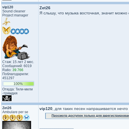
vip120
Zet26
Sound cleaner
Я слышу, что музыка восточная, значит можно 
Project manager
Стаж: 15 лет 2 мес.
Сообщений: 6019
Ratio:
39.766
Поблагодарили:
451297
100%
Откуда: Тили-мили​
-трямдия​
Zet26
vip120
, для таких песен напрашивается нечто 
Ambulare per se
Просмотр доступен только для зарегистрирова
_________________