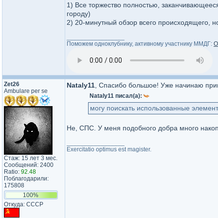
1) Все торжество полностью, заканчивающееся
городу)
2) 20-минутный обзор всего происходящего, н
_________________
Поможем одноклубнику, активному участнику ММДГ:
О
Zet26
Nataly11
, Спасибо большое! Уже начинаю при
Ambulare per se
Nataly11 писал(а):
могу поискать использованные элемен
Не, СПС. У меня подобного добра много нако
_________________
Exercitatio optimus est magister.
Стаж: 15 лет 3 мес.
Сообщений: 2400
Ratio:
92.48
Поблагодарили:
175808
100%
Откуда: СССР