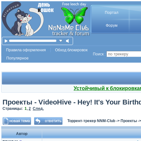
Портал
Форум
Правила оформления
Обход блокировок
Поиск :
Популярное
Устойчивый к блокировка
Проекты - VideoHive - Hey! It's Your Birth
Страницы:
1
,
2
След.
Торрент-трекер NNM-Club
->
Проекты
-
Автор