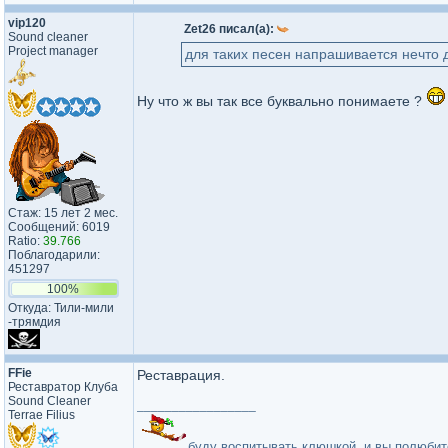
vip120
Zet26 писал(а):
Sound cleaner
Project manager
для таких песен напрашивается нечто д
Ну что ж вы так все буквально понимаете ?
Стаж: 15 лет 2 мес.
Сообщений: 6019
Ratio:
39.766
Поблагодарили:
451297
100%
Откуда: Тили-мили​
-трямдия​
FFie
Реставрация.
Реставратор Клуба
Sound Cleaner
_________________
Terrae Filius
буду воспитывать клюшкой, и вы полюбите