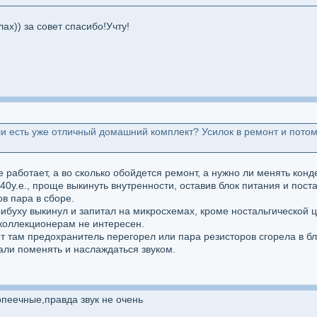
лах)) за совет спасибо!Учту!
сли есть уже отличный домашний комплект? Усилок в ремонт и пото
е работает, а во сколько обойдется ремонт, а нужно ли менять кон
 40у.е., проще выкинуть внутренности, оставив блок питания и по
ов пара в сборе.
рибуху выкинул и запитал на микросхемах, кроме ностальгической ц
коллекционерам не интересен.
т там предохранитель перегорел или пара резисторов сгорела в бло
али поменять и наслаждаться звуком.
опеечные,правда звук не очень