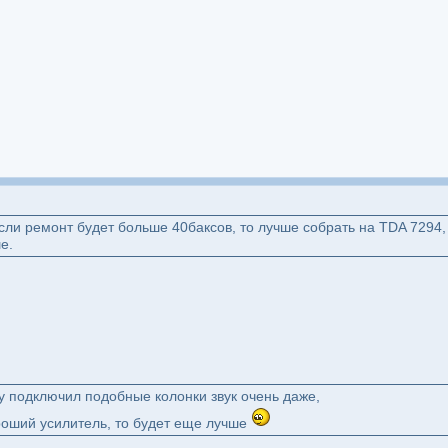
если ремонт будет больше 40баксов, то лучше собрать на TDA 7294, 
е.
ру подключил подобные колонки звук очень даже,
роший усилитель, то будет еще лучше