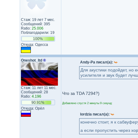
Стаж: 19 лет 7 мес.
Сообщений: 395
Ratio:
25.006
Поблагодарили: 19
100%
Откуда: Одесса
Oneshot_ltd
®
Andy-Pa писал(а):
Для акустики подойдет, но 
усилителя и звук будет лучш
Стаж: 11 лет 11 мес.
Сообщений: 28
Что за TDA 7294?)
Ratio:
4.196
90.91%
Добавлено спустя 2 минуты 9 секунд:
Откуда: Орёл
lordzia писал(а):
конечно стоит, я к сабвуфе
а если пропустить через хо