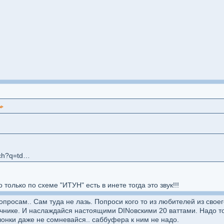
https://www.google.com/search?q=tda7294&cr=&lr=&hl=&as_filetype=&tbm=&as_qdr=&sitesearch=&gws_rd=ssl
только по схеме "ИТУН" есть в инете тогда это звук!!!
просам.. Сам туда не лазь. Попроси кого то из любителей из своег
ечнике. И наслаждайся настоящими DINовскими 20 ваттами. Надо т
лонки даже не сомневайся.. саббуфера к ним не надо.