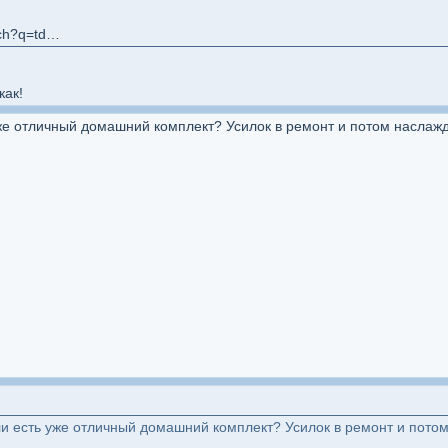
https://www.google.com/search?q=tda7294&cr=&lr=&hl=&as_filetype=&tbm=&as_qdr=&sitesearch=&gws_rd=ssl
как!
уже отличный домашний комплект? Усилок в ремонт и потом наслаж
сли есть уже отличный домашний комплект? Усилок в ремонт и пото