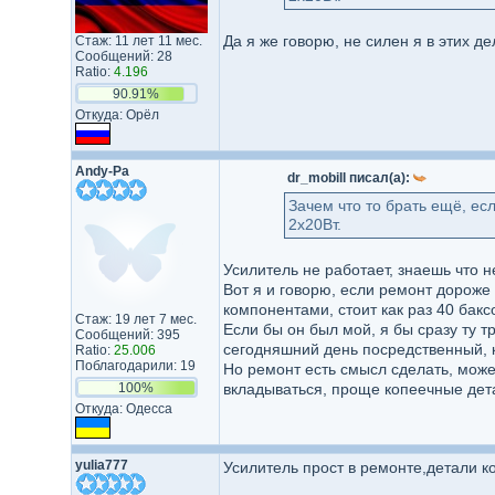
Да я же говорю, не силен я в этих де
Стаж: 11 лет 11 мес.
Сообщений: 28
Ratio:
4.196
90.91%
Откуда: Орёл
Andy-Pa
dr_mobill писал(а):
Зачем что то брать ещё, е
2х20Вт.
Усилитель не работает, знаешь что н
Вот я и говорю, если ремонт дороже
компонентами, стоит как раз 40 бакс
Стаж: 19 лет 7 мес.
Если бы он был мой, я бы сразу ту т
Сообщений: 395
сегодняшний день посредственный, 
Ratio:
25.006
Поблагодарили: 19
Но ремонт есть смысл сделать, може
100%
вкладываться, проще копеечные дет
Откуда: Одесса
yulia777
Усилитель прост в ремонте,детали к