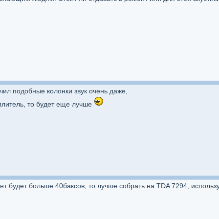
чил подобные колонки звук очень даже,
илитель, то будет еще лучше
нт будет больше 40баксов, то лучше собрать на TDA 7294, используя