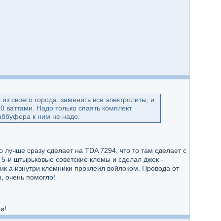
из своего города, заменить все электролиты, и
 ваттами. Надо только спаять комплект
аббуфера к ним не надо.
о лучше сразу сделает на TDA 7294, что то там сделает с
л 5-и штырьковые советские клемы и сделал джек -
тик а изнутри клемники проклеил войлоком. Провода от
ы, очень помогло!
и!