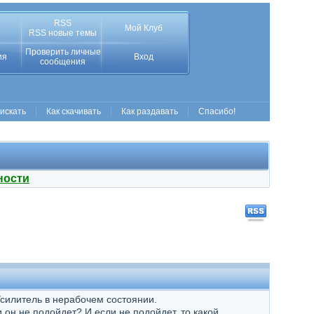
RSS
Мой Клуб
RSS новые темы
Проверить личные
ия
Вход
сообщения
 искать
Как скачивать
Как раздавать
Спасибо!
ности
Усилитель в нерабочем состоянии.
 он не подойдет? И если не подойдет, то какой