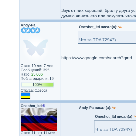
Звук от них хороший, брал у друга у
думаю чинить его или покупать что-т
Andy-Pa
Oneshot_ltd писал(а):
Что за TDA 7294?)
https://www.google.com/search?q=tda7294&cr=&lr=&hl=&as_filetype=&tbm=&as_qdr=&sitesearch=&gws_rd
Стаж: 19 лет 7 мес.
Сообщений: 395
Ratio:
25.006
Поблагодарили: 19
100%
Откуда: Одесса
Oneshot_ltd
®
Andy-Pa писал(а):
Oneshot_ltd писал(а):
Что за TDA 7294?)
Стаж: 11 лет 11 мес.