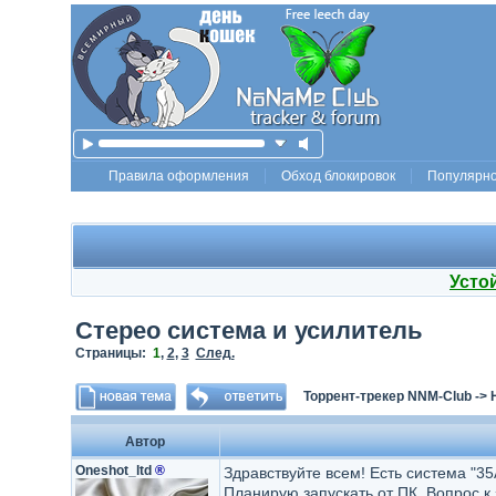
Правила оформления
Обход блокировок
Популярн
Усто
Стерео система и усилитель
Страницы:
1
,
2
,
3
След.
Торрент-трекер NNM-Club
->
Автор
Oneshot_ltd
®
Здравствуйте всем! Есть система "3
Планирую запускать от ПК. Вопрос к 