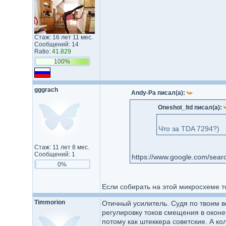
Стаж: 16 лет 11 мес.
Сообщений: 14
Ratio:
41.829
100%
gggrach
Andy-Pa писал(а):
Oneshot_ltd писал(а):
Что за TDA 7294?)
Стаж: 11 лет 8 мес.
Сообщений: 1
0%
Если собирать на этой микросхеме то 
Timmorion
Отичный усилитель. Судя по твоим во
регулировку токов смещения в окон
потому как штеккера советские. А ко