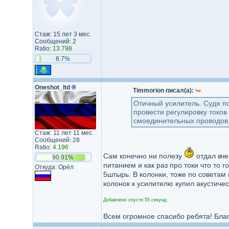
Стаж: 15 лет 3 мес.
Сообщений: 2
Ratio:
13.798
8.7%
Oneshot_ltd
®
Timmorion писал(а):
Отичный усилитель. Судя по
провести регулировку токо
смоединительных проводов, 
Стаж: 11 лет 11 мес.
Сообщений: 28
Ratio:
4.196
Сам конечно ни полезу
отдал вче
90.91%
питанием и как раз про токи что то 
Откуда: Орёл
5штырь. В колонки, тоже по советам
колонок к усилителю купил акустичес
Добавлено спустя 55 секунд:
Всем огромное спасибо ребята! Бла