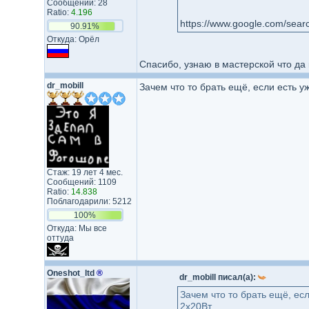
Сообщений: 28
Ratio:
4.196
90.91%
Откуда: Орёл
Спасибо, узнаю в мастерской что да 
dr_mobill
Зачем что то брать ещё, если есть 
Стаж: 19 лет 4 мес.
Сообщений: 1109
Ratio:
14.838
Поблагодарили: 5212
100%
Откуда: Мы все
оттуда
Oneshot_ltd
®
dr_mobill писал(а):
Зачем что то брать ещё, е
2х20Вт.