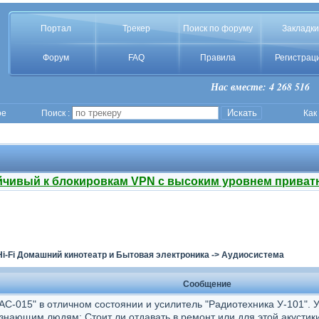
Портал
Трекер
Поиск по форуму
Закладки
Форум
FAQ
Правила
Регистрац
Нас вместе: 4 268 516
ое
Поиск :
Как
йчивый к блокировкам VPN с высоким уровнем приват
Hi-Fi Домашний кинотеатр и Бытовая электроника
->
Аудиосистема
Сообщение
5АС-015" в отличном состоянии и усилитель "Радиотехника У-101". 
знающим людям: Стоит ли отдавать в ремонт или для этой акустики