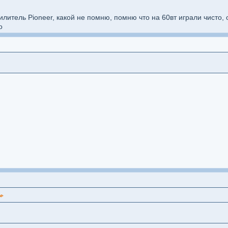
силитель Pioneer, какой не помню, помню что на 60вт играли чисто, 
о
=ssl