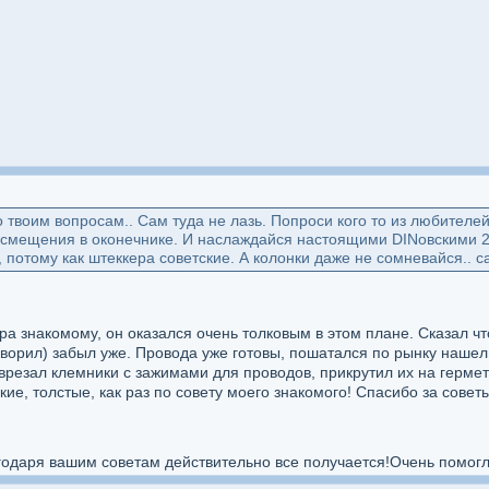
 твоим вопросам.. Сам туда не лазь. Попроси кого то из любителей 
в смещения в оконечнике. И наслаждайся настоящими DINовскими 20
потому как штеккера советские. А колонки даже не сомневайся.. с
ра знакомому, он оказался очень толковым в этом плане. Сказал чт
говорил) забыл уже. Провода уже готовы, пошатался по рынку наше
 врезал клемники с зажимами для проводов, прикрутил их на герме
кие, толстые, как раз по совету моего знакомого! Спасибо за совет
годаря вашим советам действительно все получается!Очень помогл