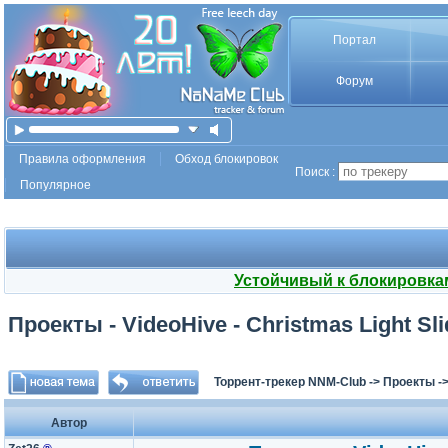
Портал
Форум
Правила оформления
Обход блокировок
Поиск :
Популярное
Устойчивый к блокировка
Проекты - VideoHive - Christmas Light Sl
Торрент-трекер NNM-Club
->
Проекты
-
Автор