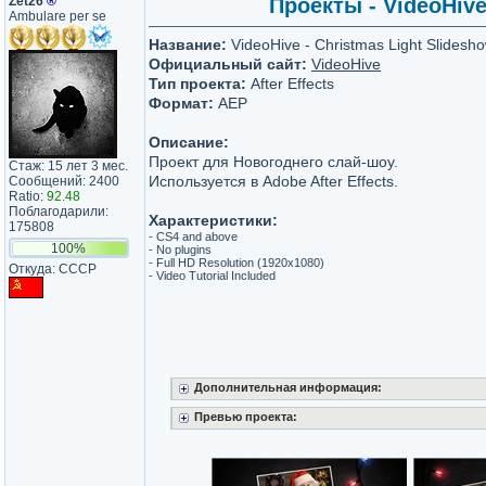
Zet26
®
Проекты - VideoHive
Ambulare per se
Название:
VideoHive - Christmas Light Slidesh
Официальный сайт:
VideoHive
Тип проекта:
After Effects
Формат:
AEP
Описание:
Проект для Новогоднего слай-шоу.
Стаж: 15 лет 3 мес.
Используется в Adobe After Effects.
Сообщений: 2400
Ratio:
92.48
Поблагодарили:
Характеристики:
175808
- CS4 and above
100%
- No plugins
- Full HD Resolution (1920х1080)
Откуда: СССР
- Video Tutorial Included
Дополнительная информация:
Превью проекта: