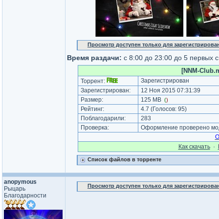
Просмотр доступен только для зарегистрирова
Время раздачи:
с 8:00 до 23:00 до 5 первых 
[NNM-Club.m
Зарегистрирован
Торрент:
Зарегистрирован:
12 Ноя 2015 07:31:39
Размер:
125 MB
(
)
Рейтинг:
4.7
(Голосов:
95
)
Поблагодарили:
283
Проверка:
Оформление проверено мод
О
Как cкачать
·
Список файлов в торренте
anopymous
Просмотр доступен только для зарегистрирова
Рыцарь
Благодарности