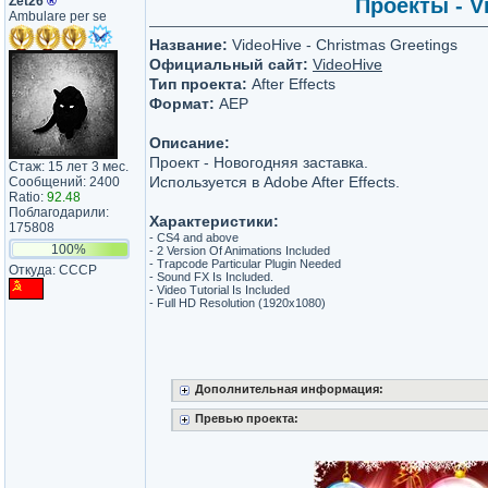
Zet26
®
Проекты - Vi
Ambulare per se
Название:
VideoHive - Christmas Greetings
Официальный сайт:
VideoHive
Тип проекта:
After Effects
Формат:
AEP
Описание:
Проект - Новогодняя заставка.
Стаж: 15 лет 3 мес.
Используется в Adobe After Effects.
Сообщений: 2400
Ratio:
92.48
Поблагодарили:
Характеристики:
175808
- CS4 and above
100%
- 2 Version Of Animations Included
- Trapcode Particular Plugin Needed
Откуда: СССР
- Sound FX Is Included.
- Video Tutorial Is Included
- Full HD Resolution (1920х1080)
Дополнительная информация:
Превью проекта: