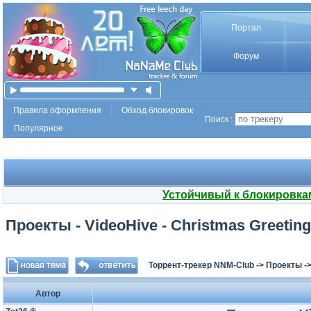
Портал
Форум
Правила оформления
Обход блокировок
Поиск :
Популярное
Устойчивый к блокировка
Проекты - VideoHive - Christmas Greeting
Торрент-трекер NNM-Club
->
Проекты
-
Автор