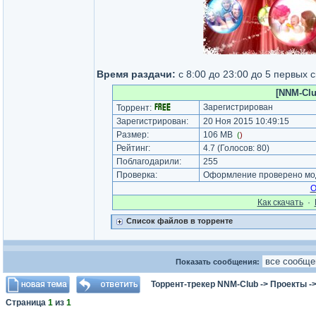
Время раздачи:
с 8:00 до 23:00 до 5 первых 
[NNM-Clu
Зарегистрирован
Торрент:
Зарегистрирован:
20 Ноя 2015 10:49:15
Размер:
106 MB
(
)
Рейтинг:
4.7
(Голосов:
80
)
Поблагодарили:
255
Проверка:
Оформление проверено мод
О
Как cкачать
·
Список файлов в торренте
Показать сообщения:
Торрент-трекер NNM-Club
->
Проекты
-
Страница
1
из
1