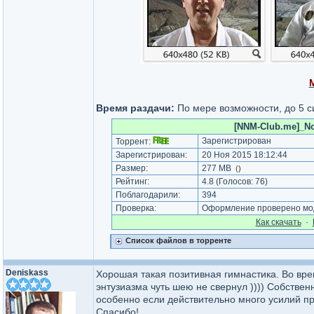
Время раздачи:
По мере возможности, до 5 с
[NNM-Club.me]_Nor
Зарегистрирован
Торрент:
Зарегистрирован:
20 Ноя 2015 18:12:44
Размер:
277 MB
(
)
Рейтинг:
4.8
(Голосов:
76
)
Поблагодарили:
394
Проверка:
Оформление проверено мод
Как cкачать
·
Список файлов в торренте
Deniskass
Хорошая такая позитивная гимнастика. Во вре
энтузиазма чуть шею не свернул )))) Собстве
особенно если действительно много усилий п
Спасибо!