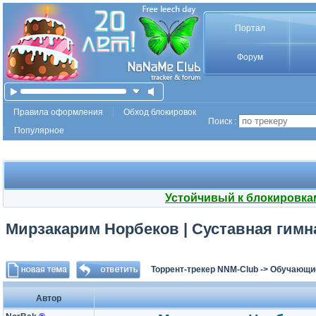
Портал
Форум
Правила оформления
Обход блокировок
Поиск :
Популярное
Устойчивый к блокировка
Мирзакарим Норбеков | Суставная гимна
Торрент-трекер NNM-Club
->
Обучающи
Автор