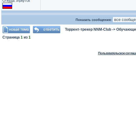
Откуда: Иркутск
Показать сообщения:
Торрент-трекер NNM-Club
->
Обучающи
Страница
1
из
1
Пользовательское соглаш