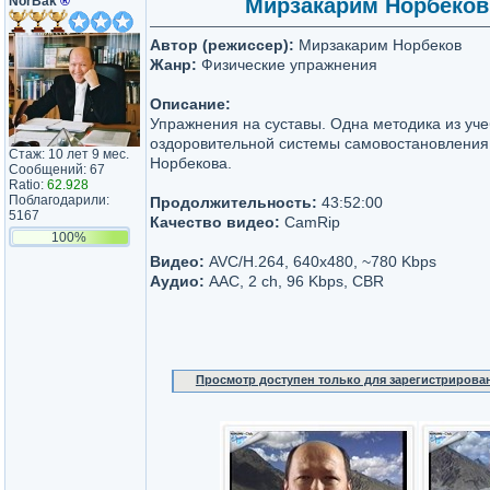
NorBak
®
Мирзакарим Норбеков |
Автор (режиссер):
Мирзакарим Норбеков
Жанр:
Физические упражнения
Описание:
Упражнения на суставы. Одна методика из уче
оздоровительной системы самовостановлени
Стаж: 10 лет 9 мес.
Норбекова.
Сообщений: 67
Ratio:
62.928
Поблагодарили:
Продолжительность:
43:52:00
5167
Качество видео:
CamRip
100%
Видео:
AVC/H.264, 640х480, ~780 Kbps
Аудио:
AAC, 2 ch, 96 Kbps, CBR
Просмотр доступен только для зарегистрирова