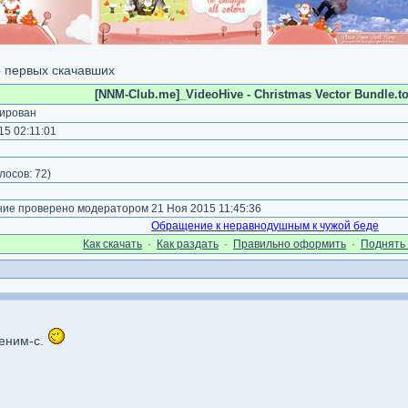
5 первых скачавших
[NNM-Club.me]_VideoHive - Christmas Vector Bundle.to
ирован
5 02:11:01
лосов:
72
)
е проверено модератором 21 Ноя 2015 11:45:36
Обращение к неравнодушным к чужой беде
Как cкачать
·
Как раздать
·
Правильно оформить
·
Поднять 
еним-с.