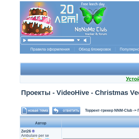
Правила оформления
Обход блокировок
Популярн
Усто
Проекты - VideoHive - Christmas Ve
Торрент-трекер NNM-Club
->
Автор
Zet26
®
Ambulare per se