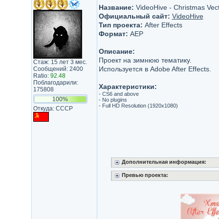
Название:
VideoHive - Christmas Vec
Официальный сайт:
VideoHive
Тип проекта:
After Effects
Формат:
AEP
Описание:
Проект на зимнюю тематику.
Стаж: 15 лет 3 мес.
Используется в Adobe After Effects.
Сообщений: 2400
Ratio:
92.48
Поблагодарили:
Характеристики:
175808
- CS6 and above
100%
- No plugins
- Full HD Resolution (1920х1080)
Откуда: СССР
Дополнительная информация:
Превью проекта: