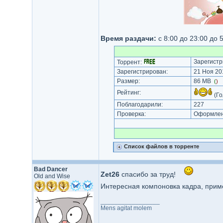
Время раздачи:
с 8:00 до 23:00 до 
Зарегистр
Торрент:
Зарегистрирован:
21 Ноя 201
Размер:
86 MB
(
)
Рейтинг:
(Го
Поблагодарили:
227
Проверка:
Оформлени
Список файлов в торренте
Bad Dancer
Zet26
спасибо за труд!
Old and Wise
Интересная компоновка кадра, прим
_________________
Mens agitat molem