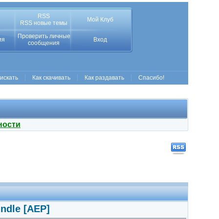
RSS
Мой Клуб
RSS новые темы
Проверить личные
ия
Вход
сообщения
 искать
Как скачивать
Как раздавать
Спасибо!
ности
undle [AEP]