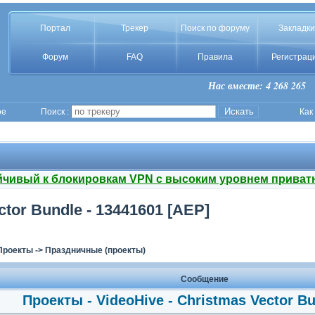
Портал
Трекер
Поиск по форуму
Закладки
Форум
FAQ
Правила
Регистрац
Нас вместе: 4 268 265
ое
Поиск :
Как
йчивый к блокировкам VPN с высоким уровнем приват
ctor Bundle - 13441601 [AEP]
Проекты
->
Праздничные (проекты)
Сообщение
Проекты - VideoHive - Christmas Vector B