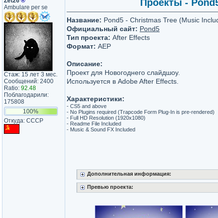
Zet26
®
Проекты - Pond5
Ambulare per se
Название:
Pond5 - Christmas Tree (Music Inclu
Официальный сайт:
Pond5
Тип проекта:
After Effects
Формат:
AEP
Описание:
Проект для Новогоднего слайдшоу.
Стаж: 15 лет 3 мес.
Используется в Adobe After Effects.
Сообщений: 2400
Ratio:
92.48
Поблагодарили:
Характеристики:
175808
- CS5 and above
100%
- No Plugins required (Trapcode Form Plug-In is pre-rendered)
- Full HD Resolution (1920х1080)
Откуда: СССР
- Readme File Included
- Music & Sound FX Included
Дополнительная информация:
Превью проекта: