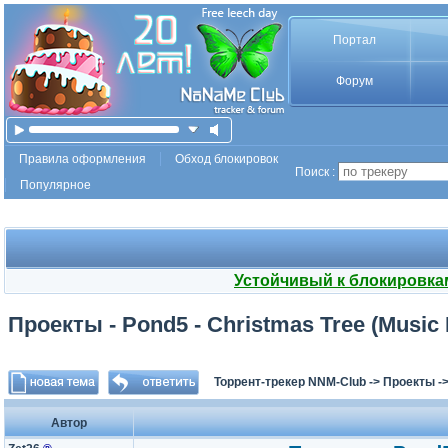
Портал
Форум
Правила оформления
Обход блокировок
Поиск :
Популярное
Устойчивый к блокировка
Проекты - Pond5 - Christmas Tree (Music 
Торрент-трекер NNM-Club
->
Проекты
-
Автор