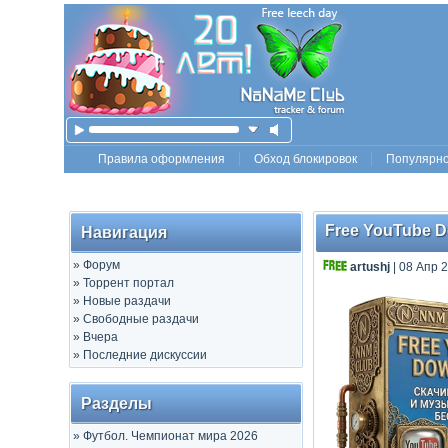
Правила оформления
Обход блокировок
Популярн
Free YouTube Do
Навигация
»
Форум
artushj
| 08 Апр 
»
Торрент портал
»
Новые раздачи
»
Свободные раздачи
»
Вчера
»
Последние дискуссии
Разделы
»
Футбол. Чемпионат мира 2026