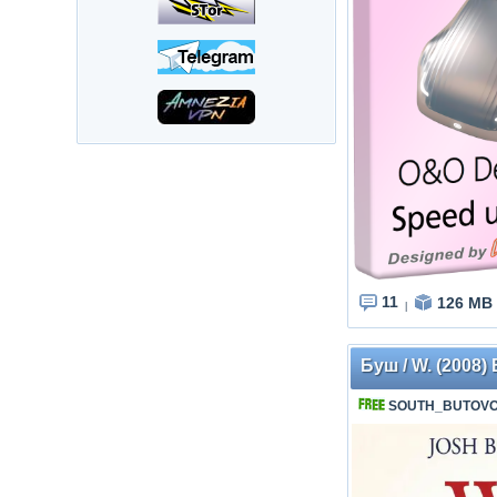
11
126 MB
|
Буш / W. (2008)
SOUTH_BUTOV