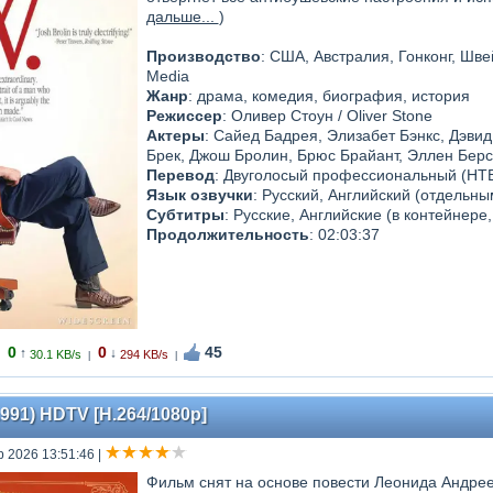
дальше...
)
Производство
: США, Австралия, Гонконг, Швей
Media
Жанр
: драма, комедия, биография, история
Режиссер
: Оливер Стоун / Oliver Stone
Актеры
: Сайед Бадрея, Элизабет Бэнкс, Дэви
Брек, Джош Бролин, Брюс Брайант, Эллен Берс
Перевод
: Двуголосый профессиональный (НТ
Язык озвучки
: Русский, Английский (отдельн
Субтитры
: Русские, Английские (в контейнере
Продолжительность
: 02:03:37
0
0
45
↑
↓
30.1 KB/s
294 KB/s
|
|
991) HDTV [H.264/1080p]
р 2026 13:51:46
|
Фильм снят на основе повести Леонида Андрее