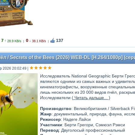
7
0
137
↑
↓
28.9 KB/s
38.1 KB/s
|
|
л / Secrets of the Bees (2026) WEB-DL [H.264/1080p] (сери
р 2026 20:02:49
|
Исследователь National Geographic Берти Гре
являются одними из самых важных и удивитель
кинематографисты, вооруженные специальными
лишь нескольких из 20 000 видов пчёл, раскры
Исследователи (
Читать дальше...
)
Производство
: Великобритания / Silverback Fi
Жанр
: документальный, природа, фауна, иссл
Режиссер
: Надеге Лайси
Участники
: Берти Грегори, Сэмюэл Рэмси
Перевод
: Двуголосый профессиональный