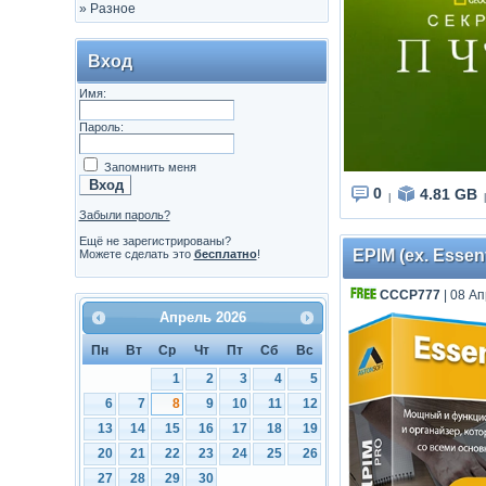
»
Разное
Вход
Имя:
Пароль:
Запомнить меня
0
4.81 GB
|
|
Забыли пароль?
Ещё не зарегистрированы?
EPIM (ex. Essen
Можете сделать это
бесплатно
!
СССР777
| 08 Ап
Апрель
2026
Пн
Вт
Ср
Чт
Пт
Сб
Вс
1
2
3
4
5
6
7
8
9
10
11
12
13
14
15
16
17
18
19
20
21
22
23
24
25
26
27
28
29
30