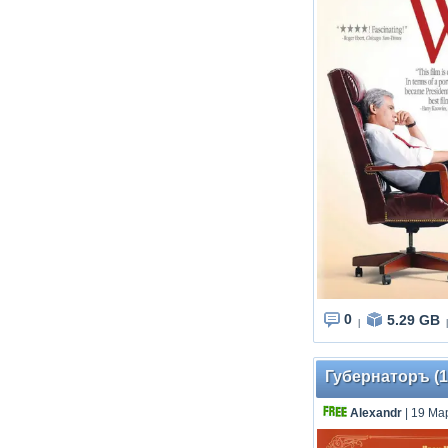
0
5.29 GB
|
|
Губернаторъ (1
Аlехаndr
| 19 Ма