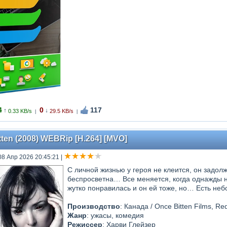
4
0
117
↑
↓
0.33 KB/s
29.5 KB/s
|
|
ten (2008) WEBRip [H.264] [MVO]
08 Апр 2026 20:45:21
|
С личной жизнью у героя не клеится, он задол
беспросветна… Все меняется, когда однажды н
жутко понравилась и он ей тоже, но… Есть не
Производство
: Канада / Once Bitten Films, Re
Жанр
: ужасы, комедия
Режиссер
: Харви Глейзер