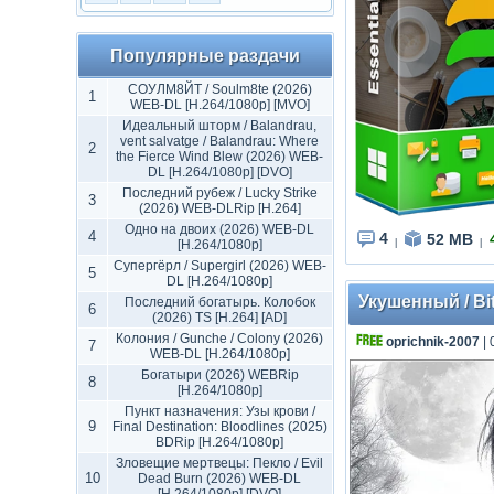
Популярные раздачи
СОУЛМ8ЙТ / Soulm8te (2026)
1
WEB-DL [H.264/1080p] [MVO]
Идеальный шторм / Balandrau,
vent salvatge / Balandrau: Where
2
the Fierce Wind Blew (2026) WEB-
DL [H.264/1080p] [DVO]
Последний рубеж / Lucky Strike
3
(2026) WEB-DLRip [H.264]
Одно на двоих (2026) WEB-DL
4
4
52 MB
[H.264/1080p]
|
|
Супергёрл / Supergirl (2026) WEB-
5
DL [H.264/1080p]
Укушенный / Bit
Последний богатырь. Колобок
6
(2026) TS [H.264] [AD]
Колония / Gunche / Colony (2026)
oprichnik-2007
| 
7
WEB-DL [H.264/1080p]
Богатыри (2026) WEBRip
8
[H.264/1080p]
Пункт назначения: Узы крови /
9
Final Destination: Bloodlines (2025)
BDRip [H.264/1080p]
Зловещие мертвецы: Пекло / Evil
10
Dead Burn (2026) WEB-DL