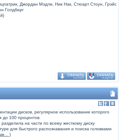
ицпатрик, Джордан Мэдли, Ник Нак, Стюарт Стоун, Грэйс
он Голдберг
й)
ентации дисков, регулярное использование которого
м до 100 процентов.
разделила на части по всему жесткому диску
туре для быстрого распознавания и поиска головками
е...
)