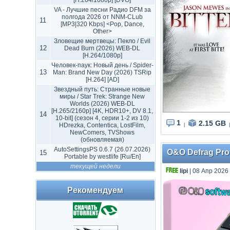
[H.264/1080p] [DVO]
VA - Лучшие песни Радио DFM за
полгода 2026 от NNM-CLub
11
[MP3|320 Kbps] <Pop, Dance,
Other>
Зловещие мертвецы: Пекло / Evil
12
Dead Burn (2026) WEB-DL
[H.264/1080p]
Человек-паук: Новый день / Spider-
13
Man: Brand New Day (2026) TSRip
[H.264] [AD]
Звездный путь: Странные новые
миры / Star Trek: Strange New
Worlds (2026) WEB-DL
[H.265/2160p] [4K, HDR10+, DV 8.1,
14
10-bit] (сезон 4, серии 1-2 из 10)
1
2.15 GB
HDrezka, Contentica, LostFilm,
|
|
NewComers, TVShows
(обновляемая)
AutoSettingsPS 0.6.7 (26.07.2026)
O&O Defrag Prof
15
Portable by westlife [Ru/En]
текущей недели
lipi
| 08 Апр 2026
Рекомендуем