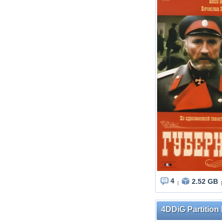
4
2.52 GB
|
|
4DDiG Partition 