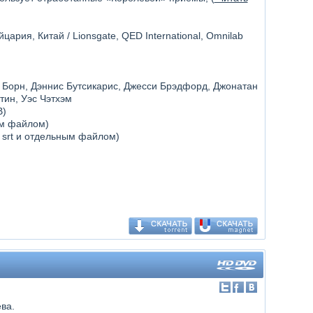
цария, Китай / Lionsgate, QED International, Omnilab
д Борн, Дэннис Бутсикарис, Джесси Брэдфорд, Джонатан
тин, Уэс Чэтхэм
В)
ым файлом)
, srt и отдельным файлом)
ва.