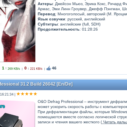
Актеры
: Джейсон Мьюз, Эрика Кокс, Ричард Ф
Армас, Эми Линн Гроувер, Джефф Пэнгман, Ш
Перевод
: Многоголосый, авторский (М. Яроцки
Язык озвучки
: русский, английский
Субтитры
: английские (full, SDH)
Продолжительность
: 01:28:26
1
0
46
↑
↓
269 KB/s
221 KB/s
|
|
essional 31.2 Build 26042 [En/De]
 16:21:34
|
O&O Defrag Professional – инструмент дефрагм
может ускорить скорость работы с компьютеро
При дефрагментации файлы, которые Windows 
помещаются вместе согласно логической струк
записи и чтения вашего жесткого (
Читать дальш