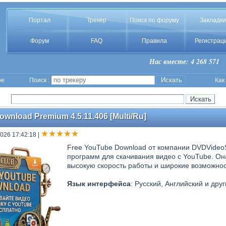
Портал
Трекер
Поиск по форуму
Закладки
Форум
FAQ
Правила
Регистрац
Нас вместе: 4 268 571
ое
Поиск :
Как
wnload Premium 4.5.11.406 [Multi/Ru]
2026 17:42:18
|
Free YouTube Download от компании DVDVideoS
программ для скачивания видео с YouTube. Он
высокую скорость работы и широкие возможнос
Язык интерфейса
: Русский, Английский и друг