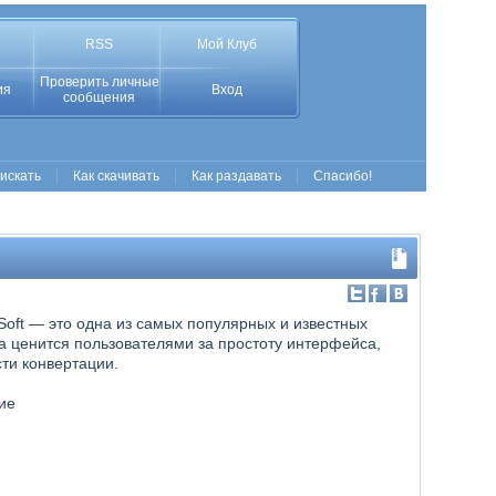
RSS
Мой Клуб
Проверить личные
ия
Вход
сообщения
 искать
Как скачивать
Как раздавать
Спасибо!
oft — это одна из самых популярных и известных
а ценится пользователями за простоту интерфейса,
ти конвертации.
ие