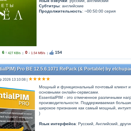
Язык озвучки
: русский, английский
Субтитры
: английские
Продолжительность
: ~00:50:00 серия
6
0
154
↑
↓
427 KB/s
1.54 MB/s
|
|
tialPIM) Pro BE 12.5.6.1071 RePack (& Portable) by elchupac
р 2026 13:10:08
|
Мощный и функциональный почтовый клиент и 
основными онлайн-сервисами.
EssentialPIM - это отмеченное различными на
производительности. Поддерживаемая больши
широкое признание как самый мощный, интуит
)
Язык интерфейса
: Русский, Английский, други