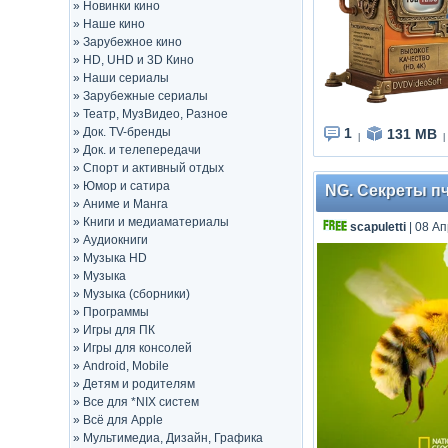
»
Новинки кино
»
Наше кино
»
Зарубежное кино
»
HD, UHD и 3D Кино
»
Наши сериалы
»
Зарубежные сериалы
»
Театр, МузВидео, Разное
»
Док. TV-бренды
1
131 MB
|
|
»
Док. и телепередачи
»
Спорт и активный отдых
»
Юмор и сатира
NG. Секреты пчё
»
Аниме и Манга
»
Книги и медиаматериалы
scapuletti
| 08 Ап
»
Аудиокниги
»
Музыка HD
»
Музыка
»
Музыка (сборники)
»
Программы
»
Игры для ПК
»
Игры для консолей
»
Android, Mobile
»
Детям и родителям
»
Все для *NIX систем
»
Всё для Apple
»
Мультимедиа, Дизайн, Графика