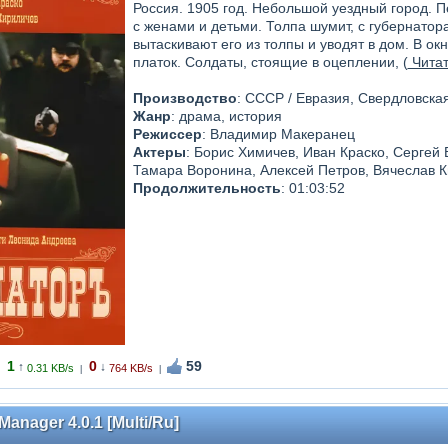
Россия. 1905 год. Небольшой уездный город.
с женами и детьми. Толпа шумит, с губернатор
вытаскивают его из толпы и уводят в дом. В ок
платок. Солдаты, стоящие в оцеплении, (
Читат
Производство
: СССР / Евразия, Свердловска
Жанр
: драма, история
Режиссер
: Владимир Макеранец
Актеры
: Борис Химичев, Иван Краско, Сергей 
Тамара Воронина, Алексей Петров, Вячеслав К
Продолжительность
: 01:03:52
1
0
59
↑
↓
0.31 KB/s
764 KB/s
|
|
Manager 4.0.1 [Multi/Ru]