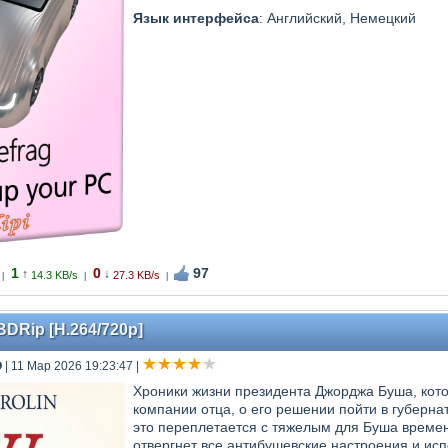
Язык интерфейса
: Английский, Немецкий
1
0
97
↑
↓
14.3 KB/s
27.3 KB/s
|
|
|
 BDRip [H.264/720p]
O
| 11 Мар 2026 19:23:47
|
Хроники жизни президента Джорджа Буша, кото
компании отца, о его решении пойти в губернат
это перeплетается с тяжелым для Буша времен
отвергнет все антибушевские настроения и ис