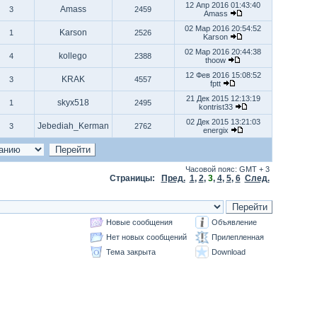
12 Апр 2016 01:43:40
Amass
3
2459
Amass
02 Мар 2016 20:54:52
Karson
1
2526
Karson
02 Мар 2016 20:44:38
kollego
4
2388
thoow
12 Фев 2016 15:08:52
KRAK
3
4557
fptt
21 Дек 2015 12:13:19
skyx518
1
2495
kontrist33
02 Дек 2015 13:21:03
Jebediah_Kerman
3
2762
energix
Часовой пояс: GMT + 3
Страницы:
Пред.
1
,
2
,
3
,
4
,
5
,
6
След.
Новые сообщения
Объявление
Нет новых сообщений
Прилепленная
Тема закрыта
Download