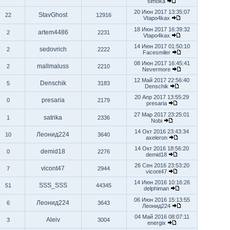
simoka
20 Июн 2017 13:35:07
StavGhost
22
12916
Vtapo4kax
18 Июн 2017 16:39:32
artem4486
2
2231
Vtapo4kax
14 Июн 2017 01:50:10
sedovrich
2
2222
Facesmiler
08 Июн 2017 16:45:41
mallmaluss
2
2210
Nevermore
12 Май 2017 22:56:40
Denschik
5
3183
Denschik
20 Апр 2017 13:55:29
presaria
0
2179
presaria
27 Мар 2017 23:25:01
satrika
1
2336
Nobi
14 Окт 2016 23:43:34
Леонид224
10
3640
axeleron
14 Окт 2016 18:56:20
demid18
0
2276
demid18
26 Сен 2016 23:53:20
vicont47
7
2944
vicont47
14 Июн 2016 10:16:26
SSS_SSS
51
44345
delphiman
06 Июн 2016 15:13:55
Леонид224
6
3643
Леонид224
04 Май 2016 08:07:11
Aleiv
3
3004
energix