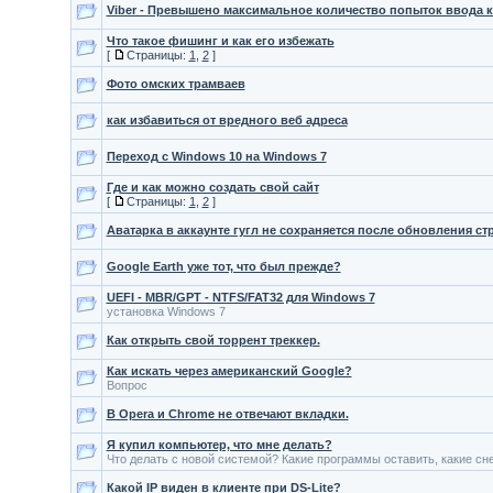
Viber - Превышено максимальное количество попыток ввода к
Что такое фишинг и как его избежать
[
Страницы:
1
,
2
]
Фото омских трамваев
как избавиться от вредного веб адреса
Переход с Windows 10 на Windows 7
Где и как можно создать свой сайт
[
Страницы:
1
,
2
]
Аватарка в аккаунте гугл не сохраняется после обновления с
Google Earth уже тот, что был прежде?
UEFI - MBR/GPT - NTFS/FAT32 для Windows 7
установка Windows 7
Как открыть свой торрент треккер.
Как искать через американский Google?
Вопрос
В Opera и Chrome не отвечают вкладки.
Я купил компьютер, что мне делать?
Что делать с новой системой? Какие программы оставить, какие сн
Какой IP виден в клиенте при DS-Lite?