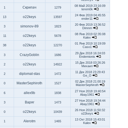
08 Май 2019 23:16:09
Скрипач
1
1279
terem0k
24 Фев 2019 04:45:55
o22keys
13
13597
ender11
20 Фев 2019 13:36:52
simonov-89
3
1823
Dimnm
08 Янв 2019 02:35:08
o22keys
11
5678
Kalex
01 Янв 2019 10:19:09
o22keys
38
12270
Caso1
29 Дек 2018 16:24:03
CrazyGoblin
3
1686
Endemionis
15 Дек 2018 03:26:26
o22keys
2
14922
Михаил
11 Дек 2018 23:29:43
diplomat-stas
2
1472
Ge_O
02 Дек 2018 21:00:19
MasterSephiroth
0
1527
MasterSephiroth
27 Ноя 2018 19:40:54
allex9b
6
1838
Abay1961
27 Ноя 2018 19:34:44
Варяг
3
1473
Abay1961
26 Ноя 2018 11:50:32
o22keys
0
10439
o22keys
13 Окт 2018 15:43:01
Alerotm
1
1465
Kalex