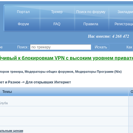
Портал
Трекер
Поиск по форуму
Закладки
Форум
FAQ
Правила
Регистрац
Нас вместе: 4 268 472
ое
Поиск :
Как
йчивый к блокировкам VPN с высоким уровнем приват
торов трекера, Модераторы общих форумов, Модераторы Программ (Nix)
ет и Разное
->
Для открывших Интернет
Темы
О
Клуба
мальным ценам