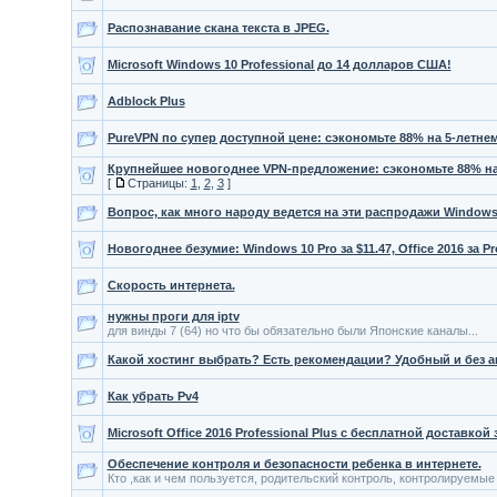
Распознавание скана текста в JPEG.
Microsoft Windows 10 Professional до 14 долларов США!
Adblock Plus
PureVPN по супер доступной цене: сэкономьте 88% на 5-летне
Крупнейшее новогоднее VPN-предложение: сэкономьте 88% на
[
Страницы:
1
,
2
,
3
]
Вопрос, как много народу ведется на эти распродажи Window
Новогоднее безумие: Windows 10 Pro за $11.47, Office 2016 за Pro
Скорость интернета.
нужны проги для iptv
для винды 7 (64) но что бы обязательно были Японские каналы...
Какой хостинг выбрать? Есть рекомендации? Удобный и без 
Как убрать Pv4
Microsoft Office 2016 Professional Plus с бесплатной доставкой з
Обеспечение контроля и безопасности ребенка в интернете.
Кто ,как и чем пользуется, родительский контроль, контролируемы