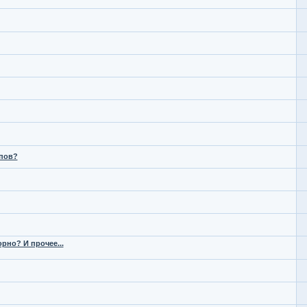
мпов?
рно? И прочее...