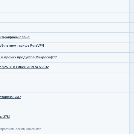
м тарифном плане!
 5-летнем тарифе PureVPN
s и прочих продуктов Микрософт?
 $25.98 и Office 2019 за $53.32
авторизации?
а 27$!
е профиля, режим инкогнито