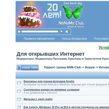
Правила оформления
Обход блокировок
Популярн
Усто
Для открывших Интернет
Модераторы: Модераторы Программ, Кураторы и Заместители Кура
Торрент-трекер NNM-Club
->
Форум
->
Интерн
Браузеры для чтения форумов Клуба
Выбираем лучший Android и Windows браузер для чтения форумов 
Сортировка раздач по времени создания
А не добавления в Utorrent
Фильмы с open matte
Как купить Windows 10 Pro за $13 и другие продукты по мини