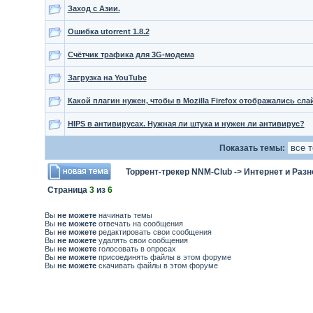
Заход с Азии.
Ошибка utorrent 1.8.2
Счётчик трафика для 3G-модема
Загрузка на YouTube
Какой плагин нужен, чтобы в Mozilla Firefox отображались сл
HIPS в антивирусах. Нужная ли штука и нужен ли антивирус?
Показать темы:
Торрент-трекер NNM-Club
->
Интернет и Разн
Страница
3
из
6
Вы
не можете
начинать темы
Вы
не можете
отвечать на сообщения
Вы
не можете
редактировать свои сообщения
Вы
не можете
удалять свои сообщения
Вы
не можете
голосовать в опросах
Вы
не можете
присоединять файлы в этом форуме
Вы
не можете
скачивать файлы в этом форуме