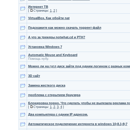
Интернет ТВ
[
Страницы:
1
,
2
]
VirtualBox. Как обойти nat
Подскажите как можно скачать торрент файл
А что за трекеры notwhat.cd и PTH?
Установка Windows 7
Automatic Mouse and Keyboard
Помощь нубу.
Можно ли на гугл диск зайти под одним логином с разных ко
3D сайт
Замена жесткого диска
проблема с открытием браузера
Блокировка порно. Что сделать чтобы не вылезала реклама по
[
Страницы:
1
,
2
,
3
,
4
]
Два компьютера с одним IP адресом.
Автоматическое подключение интернета в windows 10;8.1;8;7