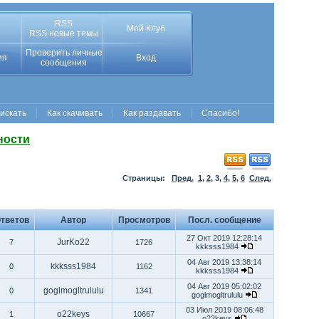
RSS
Мой Клуб
RSS новые темы
Проверить личные
ия
Вход
сообщения
 искать
Как скачивать
Как раздавать
Спасибо!
ности
Страницы:
Пред.
1
,
2
,
3
,
4
,
5
,
6
След.
тветов
Автор
Просмотров
Посл. сообщение
27 Окт 2019 12:28:14
JurKo22
7
1726
kkksss1984
04 Авг 2019 13:38:14
kkksss1984
0
1162
kkksss1984
04 Авг 2019 05:02:02
goglmogltrululu
0
1341
goglmogltrululu
03 Июл 2019 08:06:48
o22keys
1
10667
o22keys