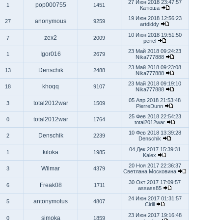
27 Июн 2018 23:47:57
pop000755
1
1451
Катюша
19 Июн 2018 12:56:23
anonymous
27
9259
artdiddy
10 Июн 2018 19:51:50
zex2
7
2009
pericl
23 Май 2018 09:24:23
Igor016
1
2679
Nika777888
23 Май 2018 09:23:08
Denschik
13
2488
Nika777888
23 Май 2018 09:19:10
khoqq
18
9107
Nika777888
05 Апр 2018 21:53:48
total2012war
3
1509
PierreDunn
25 Фев 2018 22:54:23
total2012war
0
1764
total2012war
10 Фев 2018 13:39:28
Denschik
2
2239
Denschik
04 Дек 2017 15:39:31
kiloka
1
1985
Kalex
20 Ноя 2017 22:36:37
Wilmar
3
4379
Светлана Московина
30 Окт 2017 17:09:57
Freak08
6
1711
assass85
24 Июн 2017 01:31:57
antonymotus
5
4807
Cirill
23 Июн 2017 19:16:48
simoka
0
1859