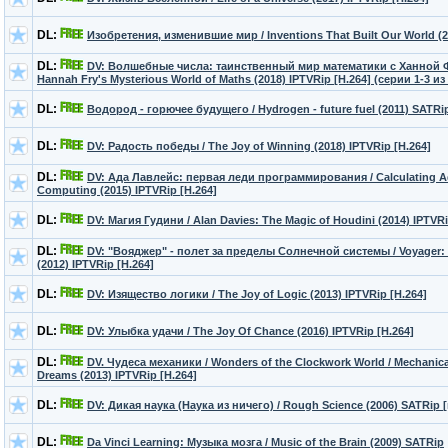
DL:
Изобретения, изменившие мир / Inventions That Built Our World (2
DL:
DV: Волшебные числа: таинственный мир математики с Ханной Ф
Hannah Fry's Mysterious World of Maths (2018) IPTVRip [H.264] (серии 1-3 из 
DL:
Водород - горючее будущего / Hydrogen - future fuel (2011) SATRi
DL:
DV: Радость победы / The Joy of Winning (2018) IPTVRip [H.264]
DL:
DV: Ада Лавлейс: первая леди программирования / Calculating A
Computing (2015) IPTVRip [H.264]
DL:
DV: Магия Гудини / Alan Davies: The Magic of Houdini (2014) IPTVRi
DL:
DV: "Вояджер" - полет за пределы Солнечной системы / Voyager: To
(2012) IPTVRip [H.264]
DL:
DV: Изящество логики / The Joy of Logic (2013) IPTVRip [H.264]
DL:
DV: Улыбка удачи / The Joy Of Chance (2016) IPTVRip [H.264]
DL:
DV. Чудеса механики / Wonders of the Clockwork World / Mechanica
Dreams (2013) IPTVRip [H.264]
DL:
DV: Дикая наука (Наука из ничего) / Rough Science (2006) SATRip 
DL:
Da Vinci Learning: Музыка мозга / Music of the Brain (2009) SATRip