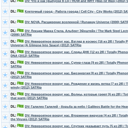
DL:
DV: Что и как [выпуски 8-13] / HOW and WHY (Was ist Was) (2002) 
DL:
Клеточный город - Работа города / Cell City - City Works (2012) S
DL:
DV: NOVA. Расширение вселенной / Runaway Universe (2000) SAT
DL:
DV: Лекции Марка Стила. Альберт Эйнштейн / The Mark Steel Lectur
(2006) SATRip
DL:
DV: Невероятное вокруг нас. Взгляд в космос [16 из 28] / Totally 
Universe (A Glimpse Into Space) (2012) SATRip
DL:
DV: Невероятное вокруг нас. Следы ДНК [12 из 28] / Totally Phenom
DNA (2012) SATRip
DL:
DV: Невероятное вокруг нас. Супер-глаза [9 из 28] / Totally Pheno
SATRip
DL:
DV: Невероятное вокруг нас. Биоэнергия [8 из 28] / Totally Pheno
(2012) SATRip
DL:
DV: Невероятное вокруг нас. Рождение и жизнь ветра [7 из 28] / T
windy (2012) SATRip
DL:
DV: Невероятное вокруг нас. Волны, которые греют [6 из 28] / To
that warm (2012) SATRip
DL:
DV: Галилео Галилей - борьба за небо / Galileos Battle for the He
DL:
DV: Невероятное вокруг нас. Вторжение вирусов [4 из 28] / Totall
the Viruses (2012) SATRip
DL:
DV: Невероятное вокруг нас. Спутник указывает путь [5 из 28] / T