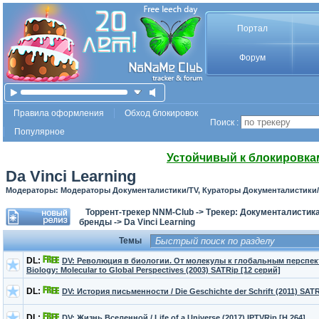
Портал
Форум
Правила оформления
Обход блокировок
Поиск :
Популярное
Устойчивый к блокировка
Da Vinci Learning
Модераторы: Модераторы Документалистики/TV, Кураторы Документалистики
Торрент-трекер NNM-Club
->
Трекер: Документалистика
бренды
->
Da Vinci Learning
Темы
DL:
DV: Революция в биологии. От молекулы к глобальным перспект
Biology: Molecular to Global Perspectives (2003) SATRip [12 серий]
DL:
DV: История письменности / Die Geschichte der Schrift (2011) SAT
DL:
DV: Жизнь Вселенной / Life of a Universe (2017) IPTVRip [H.264]