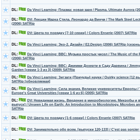
DL:
Da Vinci Learning: Плазма: новая заря / Plasma. Ultimate Aurora (2
DL:
DV: Лекции Марка Стила. Леонардо да Винчи / The Mark Steel Lect
(2006) SATRip
DL:
DV: Цвета по порядку [7-10 серии] / Colors Enserie (2007) SATRip
DL:
Da Vinci Learning: Эко-2. Дизайн / E2.Design (2006) SATRip (сезоны
DL:
Da Vinci Learning: BBC: Музыка простых чисел / The Music of the P
(2006) SATRip
DL:
Da Vinci Learning: BBC: Джимми Дохерти в Саду Дарвина / Jimmy 
Garden [серии 1-3 из 3] (2009) SATRip
DL:
Da Vinci Learning: Зигзаги (Причуды) науки / Quirky science [12 в
SATRip [обновляемая]
DL:
Da Vinci Learning: Сила знания. Великие университеты Европы / 
Europe's Great Universities [серии 1-6 из 6] (2005) SATRip
DL:
DV: Невидимая жизнь. Введение в микробиологию. Микробы и 
выпуск] / Unseen Life on Earth: An Introduction to Microbiology. Microbes a
SATRip
DL:
DV: Цвета по порядку [1-6 серии] / Colors Enserie (2007) SATRip
DL:
DV: Занимательно обо всем. [выпуски 120-133] / C'est pas sorcier