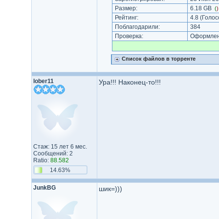
Размер:
6.18 GB
(
Рейтинг:
4.8
(Голос
Поблагодарили:
384
Проверка:
Оформлени
Список файлов в торренте
lober11
Ура!!! Наконец-то!!!
Стаж: 15 лет 6 мес.
Сообщений: 2
Ratio:
88.582
14.63%
JunkBG
шик=)))