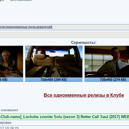
регистрированных пользователей
Скриншоты:
Все одноименные релизы в Клубе
5 скачавших)
Club.name]_Luchshe zvonite Solu (sezon 3) Better Call Saul (2017) WEB
ирован
17 10:28:25