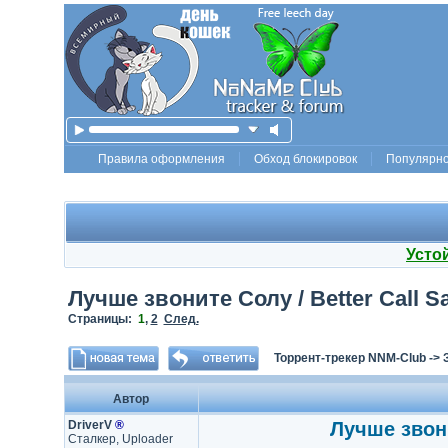
Правила оформления
Обход блокировок
Популярн
Усто
Лучше звоните Солу / Better Call S
Страницы:
1
,
2
След.
Торрент-трекер NNM-Club
->
Автор
DriverV
®
Лучше звони
Сталкер, Uploader