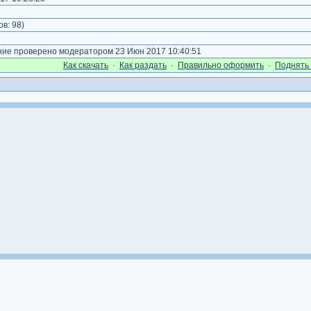
)
ов:
98
)
е проверено модератором 23 Июн 2017 10:40:51
Как cкачать
·
Как раздать
·
Правильно оформить
·
Поднять 