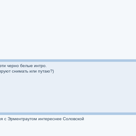
эти черно белые интро.
ируют снимать или путаю?)
ния с Эрментраутом интереснее Соловской