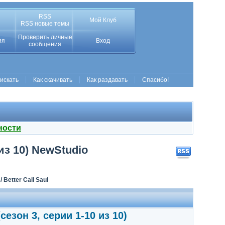
RSS
Мой Клуб
RSS новые темы
Проверить личные
ия
Вход
сообщения
 искать
Как скачивать
Как раздавать
Спасибо!
ности
 из 10) NewStudio
Better Call Saul
сезон 3, серии 1-10 из 10)