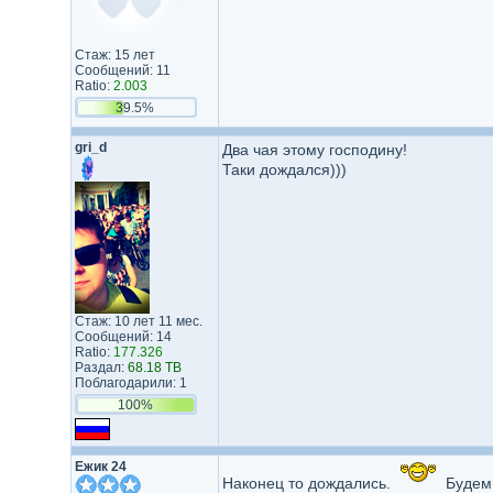
Стаж: 15 лет
Сообщений: 11
Ratio:
2.003
39.5%
gri_d
Два чая этому господину!
Таки дождался)))
Стаж: 10 лет 11 мес.
Сообщений: 14
Ratio:
177.326
Раздал:
68.18 TB
Поблагодарили: 1
100%
Ежик 24
Наконец то дождались.
Будем 