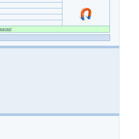
ратио!