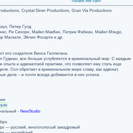
«
Make the call
»
oductions, Crystal Diner Productions, Gran Via Productions
ауз, Питер Гулд
нкс, Ри Сихорн, Майкл МакКин, Патрик Фабиан, Майкл Мэндо,
р Маскати, Эйлин Фогарти и др.
т его создателя Винса Гиллигана.
л Гудман, все больше углубляется в криминальный мир. С каждым
опыта и адвокатской практики, что позволяет ему стать еще
еле. Сол обретает в криминальном мире славу, как адвокат,
е дела – и почти всегда добивается в них успеха.
рия
нальный -
NewStudio
kbps
bps — русский, многоголосый закадровый
bps — английский