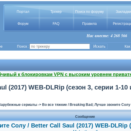
Портал
Трекер
Поиск по форуму
Закладки
Форум
FAQ
Правила
Регистрац
Нас вместе: 4 268 566
ое
Поиск :
Как
йчивый к блокировкам VPN с высоким уровнем приват
aul (2017) WEB-DLRip (сезон 3, серии 1-10
Зарубежные сериалы
->
Во все тяжкие / Breaking Bad; Лучше звоните Солу / 
Сообщение
те Солу / Better Call Saul (2017) WEB-DLRip (