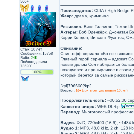
500+
Производство:
США / High Bridge Pr
Жанр:
драма
,
криминал
Режиссер:
Винс Гиллиган, Томас Шн
Актеры:
Боб Оденкёрк, Джонатан Бэ
Керри Кондон, Винсент Фуэнтес, Ома
Описание:
Стаж: 16 лет
Спин-офф сериала «Во все тяжкие» о
Сообщений: 15758
Ratio:
24K
Главный герой сериала – адвокат Со
Поблагодарили:
новым делом Сол набирается больше 
736901
находчивее и пронырливее в своем д
100%
который берется за самые рискованны
[kpi]796660[/kpi]
Возраст:
16+
(зрителям, достигшим 16 лет)
Продолжительность:
~00:52:00 се
Качество видео:
WEB-DLRip
Перевод:
Многоголосый профессио
Видео:
XviD, 720x400 (16:9), ~1484 
Аудио 1:
MP3, 48,0 kHz, 2 ch, 128 k
Аудио 2:
MP3, 48,0 kHz, 2 ch, 128 k