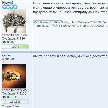
Photon9
Собственно и в старых сериях были, не вижу 
мечтающие о мировом господстве, военные пр
представители не названой\придуманной стран
_________________
AMD Ryzen 7 5800X 3.8Ggz, MSI GeForce RTX3090 Ven
Thermaltake TP GF3 1200W, Win11 Home, LCD ASUS 
Стаж: 13 лет 7 мес.
Сообщений: 786
Ratio:
35.278
100%
serfar
что-то поплохел сериалчик, 4-серию досмотр
Меценат
Стаж: 16 лет 5 мес.
Сообщений: 1170
Ratio:
1.844
13.16%
Откуда: 11ru