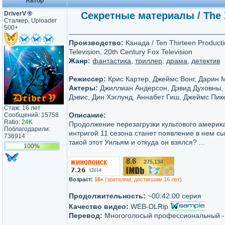
Автор
DriverV
®
Секретные материалы / The X-
Сталкер, Uploader
500+
Производство:
Канада / Ten Thirteen Producti
Television, 20th Century Fox Television
Жанр:
фантастика
,
триллер
,
драма
,
детектив
Режиссер:
Крис Картер, Джеймс Вонг, Дарин 
Актеры:
Джиллиан Андерсон, Дэвид Духовны, 
Дэвис, Дин Хэглунд, Аннабет Гиш, Джеймс Пике
Стаж: 16 лет
Описание:
Сообщений: 15758
Ratio:
24K
Продолжение перезагрузки культового америка
Поблагодарили:
интригой 11 сезона станет появление в нем сы
736914
такой этот Уильям и откуда он взялся? ...
100%
8.6
275,134
/10
Возраст:
16+
(зрителям, достигшим 16 лет)
Продолжительность:
~00:42:00 серия
Качество видео:
WEB-DLRip
Перевод:
Многоголосый профессиональный 