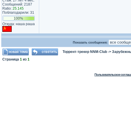
Стаж: 17 лет 4 мес.
Сообщений: 2187
Ratio:
25.145
Поблагодарили: 31
100%
Откуда: наша раша
Показать сообщения:
Торрент-трекер NNM-Club
->
Зарубежн
Страница
1
из
1
Пользовательское соглаш