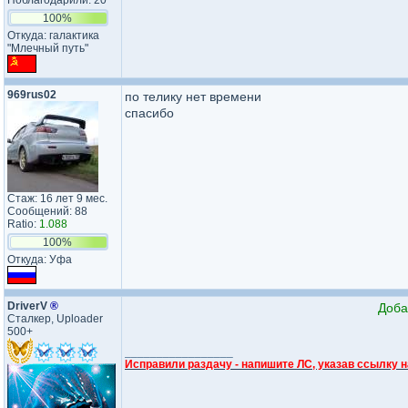
Поблагодарили: 20
100%
Откуда: галактика
"Млечный путь"
969rus02
по телику нет времени
спасибо
Стаж: 16 лет 9 мес.
Сообщений: 88
Ratio:
1.088
100%
Откуда: Уфа
DriverV
®
Доба
Сталкер, Uploader
500+
_________________
Исправили раздачу - напишите ЛС, указав ссылку н