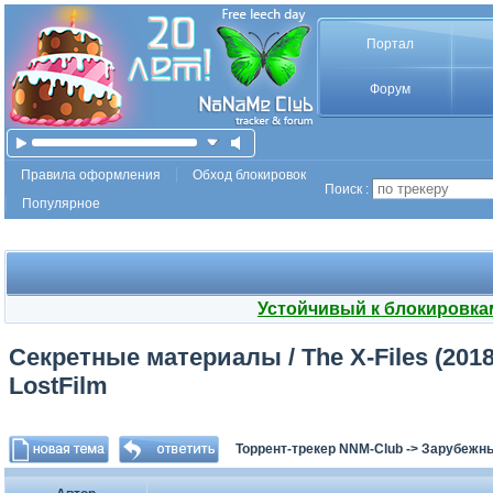
Портал
Форум
Правила оформления
Обход блокировок
Поиск :
Популярное
Устойчивый к блокировка
Секретные материалы / The X-Files (2018
LostFilm
Торрент-трекер NNM-Club
->
Зарубежн