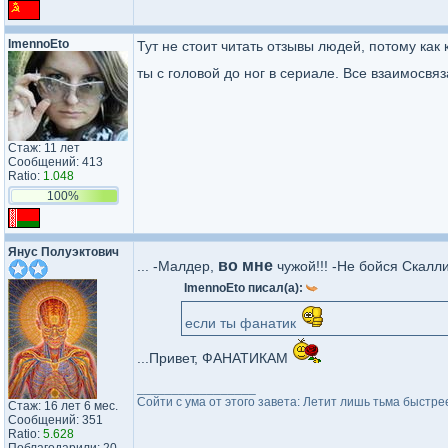
ImennoEto
Тут не стоит читать отзывы людей, потому как к
ты с головой до ног в сериале. Все взаимосвя
Стаж: 11 лет
Сообщений: 413
Ratio:
1.048
100%
Янус Полуэктович
во мне
... -Малдер,
чужой!!! -Не бойся Скалли
ImennoEto писал(а):
если ты фанатик
...Привет, ФАНАТИКАМ
_________________
Сойти с ума от этого завета: Летит лишь тьма быстрее
Стаж: 16 лет 6 мес.
Сообщений: 351
Ratio:
5.628