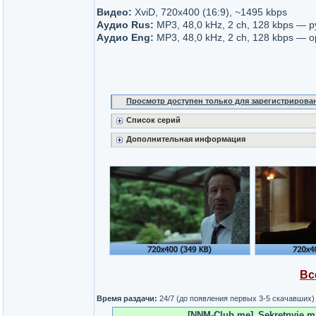
Видео:
XviD, 720x400 (16:9), ~1495 kbps
Аудио Rus:
MP3, 48,0 kHz, 2 ch, 128 kbps — р
Аудио Eng:
MP3, 48,0 kHz, 2 ch, 128 kbps — 
Просмотр доступен только для зарегистрирова
Список серий
Дополнительная информация
Вс
Время раздачи:
24/7 (до появления первых 3-5 скачавших)
[NNM-Club.me]_Sekretnyie mat