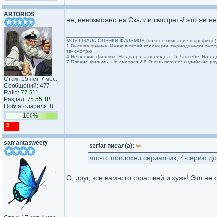
ARTORIOS
не, невозможно на Скалли смотреть! это же н
_________________
МОЯ ШКАЛА ОЦЕНКИ ФИЛЬМОВ (полное описание в профиле)
1.Высшая оценка: Имею в своей коллекции, периодически смо
тв- смотрю.
4.Не плохие фильмы: На два раза поглядеть. 5.Так себе: На оди
7.Плохие фильмы: Не смотреть! 8.Очень плохие: индийские.(шут
Стаж: 15 лет 7 мес.
Сообщений: 477
Ratio:
77.511
Раздал:
75.55 TB
Поблагодарили: 8
100%
samantasweety
serfar писал(а):
что-то поплохел сериалчик, 4-серию д
О, друг, все намного страшней и хуже! Это не 