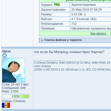
Зарегистрирован
Торрент:
Зарегистрирован:
25 Мар 2018 07:56:29
Размер:
5.41 GB
(
)
Рейтинг:
4.7
(Голосов:
163
)
Поблагодарили:
732
Проверка:
Оформление проверено моде
Как cкачать
·
Список файлов в торренте
Zigrus
что если бы Матрицу снимал Крис Картер?
_________________
Compaq Deskpro, Intel i386SX @ 33 MHz, 8Mb RAM, 16-bit
color display
(2000 г.) MS-DOS 6.22, Windows 3.11, IE5, CD-ROM 48
Стаж: 19 лет 2 мес.
Сообщений: 348
Ratio:
3.058
100%
Откуда: Chisinau