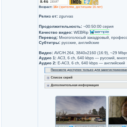
Возраст:
16+
(зрителям, достигшим 16 лет)
Релиз от:
zgurvas
Продолжительность:
~00:50:00 серия
Качество видео:
WEBRip
Перевод:
Многоголосый закадровый, профес
Субтитры:
русские, английские
Видео:
AVC/H.264, 3840x2160 (16:9), ~29 Mbp
Аудио 1:
AC3, 6 ch, 640 kbps — русский, мно
Аудио 2:
E-AC3, 6 ch, 640 kbps — английский
Просмотр доступен только для зарегистрирова
Список серий
Дополнительная информация