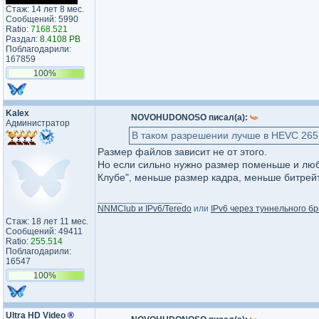
Стаж: 14 лет 8 мес.
Сообщений: 5990
Ratio:
7168.521
Раздал:
8.4108 PB
Поблагодарили:
167859
100%
Kalex
NOVOHUDONOSO писал(а):
Администратор
В таком разрешении лучше в HEVC 265
Размер файлов зависит не от этого.
Но если сильно нужно размер поменьше и люб
Клубе", меньше размер кадра, меньше битрейт
_________________
NNMClub и IPv6/Teredo
или
IPv6 через туннельного бр
Стаж: 18 лет 11 мес.
Сообщений: 49411
Ratio:
255.514
Поблагодарили:
16547
100%
Ultra HD Video
®