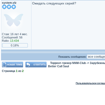
system.vlz
Ожидать следующих серий?
Стаж: 16 лет 4 мес.
Сообщений: 56
Ratio:
13.434
0.18%
Показать сообщения:
Торрент-трекер NNM-Club
->
Зарубежн
Better Call Saul
Страница
1
из
2
Пользовательское соглаш