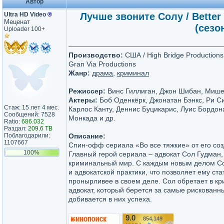
Автор
Ultra HD Video
®
Лучше звоните Солу / Better C
Меценат
(сезо
Uploader 100+
Производство:
США / High Bridge Productions,
Gran Via Productions
Жанр:
драма
,
криминал
Режиссер:
Винс Гиллиган, Джон Шибан, Миш
Актеры:
Боб Оденкёрк, Джонатан Бэнкс, Ри Си
Стаж: 15 лет 4 мес.
Карлос Канту, Деннис Буцикарис, Луис Бордон
Сообщений: 7528
Монкада и др.
Ratio:
686.032
Раздал:
209.6 TB
Поблагодарили:
Описание:
1107667
Спин-офф сериала «Во все тяжкие» от его соз
100%
Главный герой сериала – адвокат Сол Гудман,
криминальный мир. С каждым новым делом С
и адвокатской практики, что позволяет ему ст
пронырливее в своем деле. Сол обретает в кр
адвокат, который берется за самые рискованны
добивается в них успеха.
9.0
854,149
/10