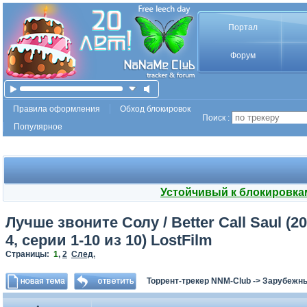
Портал
Форум
Правила оформления
Обход блокировок
Поиск :
Популярное
Устойчивый к блокировка
Лучше звоните Солу / Better Call Saul (20
4, серии 1-10 из 10) LostFilm
Страницы:
1
,
2
След.
Торрент-трекер NNM-Club
->
Зарубежн