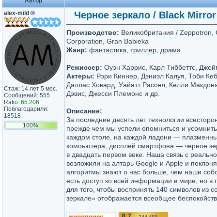
Автор
alex-mild
®
Черное зеркало / Black Mirror
Производство:
Великобритания / Zeppotron, C
Corporation, Gran Babieka
Жанр:
фантастика
,
триллер
,
драма
Режиссер:
Оуэн Харрис, Карл Тиббеттс, Джей
Актеры:
Рори Киннер, Дэниэл Калуя, Тоби Ке
Даллас Ховард, Уайатт Рассел, Келли Макдона
Стаж: 14 лет 5 мес.
Дэвис, Джесси Племонс и др.
Сообщений: 555
Ratio:
65.206
Поблагодарили:
Описание:
18518
За последние десять лет технологии всесторо
100%
прежде чем мы успели опомниться и усомнитьс
каждом столе, на каждой ладони — плазменны
компьютера, дисплей смартфона — черное зе
в двадцать первом веке. Наша связь с реальн
возложили на алтарь Google и Apple и поклон
алгоритмы знают о нас больше, чем наши соб
есть доступ ко всей информации в мире, но в 
для того, чтобы воспринять 140 символов из с
зеркале» отображается всеобщее беспокойств
8.7