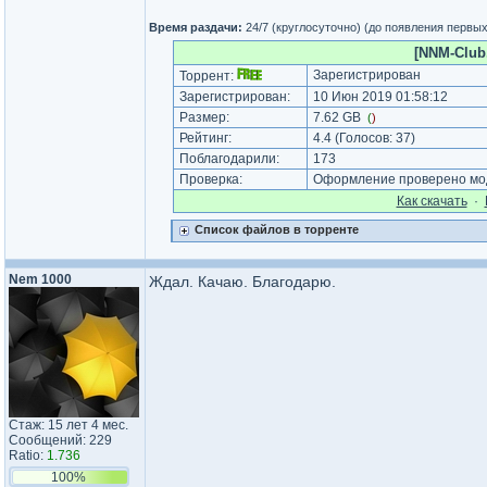
Время раздачи:
24/7 (круглосуточно) (до появления первы
[NNM-Club
Зарегистрирован
Торрент:
Зарегистрирован:
10 Июн 2019 01:58:12
Размер:
7.62 GB
(
)
Рейтинг:
4.4
(Голосов:
37
)
Поблагодарили:
173
Проверка:
Оформление проверено мод
Как cкачать
·
Список файлов в торренте
Nem 1000
Ждал. Качаю. Благодарю.
Стаж: 15 лет 4 мес.
Сообщений: 229
Ratio:
1.736
100%