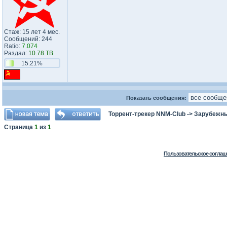
Стаж: 15 лет 4 мес.
Сообщений: 244
Ratio:
7.074
Раздал:
10.78 TB
15.21%
Показать сообщения:
Торрент-трекер NNM-Club
->
Зарубежн
Страница
1
из
1
Пользовательское соглаш