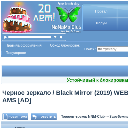
Портал
Форум
Правила оформления
Обход блокировок
Поиск :
Популярное
Устойчивый к блокировка
Черное зеркало / Black Mirror (2019) WEB-
AMS [AD]
Торрент-трекер NNM-Club
->
Зарубежн