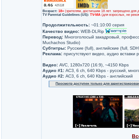
744,459
/10
Возраст:
18+
(зрителям, достигшим 18 лет. запрещено для 
TV Parental Guidelines (US):
TV-MA
(для взрослых, не реко
Продолжительность:
~01:10:00 серия
Качество видео:
WEB-DLRip
Перевод:
Многоголосый закадровый, професс
Muchachos Studio)
Субтитры:
Русские (full), английские (full, SDH
Реклама:
присутствуют видео, аудио вставки 
Видео:
AVC, 1280x720 (16:9), ~4150 Kbps
Аудио #1:
AC3, 6 ch, 640 Kbps - русский, мно
Аудио #2:
AC3, 6 ch, 640 Kbps - английский
Просмотр доступен только для зарегистрирова
Вс