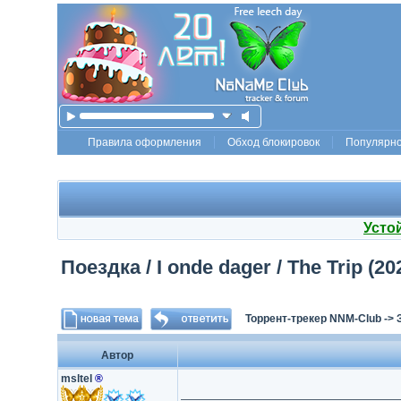
Правила оформления
Обход блокировок
Популярн
Усто
Поездка / I onde dager / The Trip (2
Торрент-трекер NNM-Club
->
Автор
msltel
®