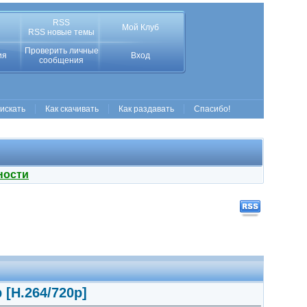
RSS
Мой Клуб
RSS новые темы
Проверить личные
ия
Вход
сообщения
 искать
Как скачивать
Как раздавать
Спасибо!
ности
p [H.264/720p]