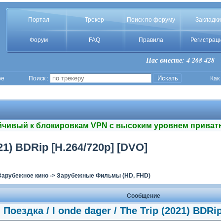
Портал
Трекер
Поиск по форуму
Закладки
Форум
FAQ
Правила
Регистрац
Нас вместе: 4 268 428
ое
Поиск :
Как
йчивый к блокировкам VPN с высоким уровнем приват
021) BDRip [H.264/720p] [DVO]
Зарубежное кино
->
Зарубежные Фильмы (HD, FHD)
Сообщение
Поездка / I onde dager / The Trip (2021) BDRi