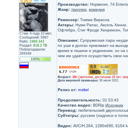
Производство:
Норвегия, 74 Entert
Жанр:
триллер
,
комедия
Режиссер:
Томми Виркола
Актеры:
Нуми Рапас, Аксель Хенни, 
Офтебро, Стиг Фроде Хенриксен, Tor
Стаж: 4 года 10 мес.
Сообщений: 5987
Описание:
Супружеская пара неудач
Ratio:
1989.343
по уши в долгах приезжает на выход
Раздал:
818.2 TB
Поблагодарили:
время в тишине и уединении, но на 
269348
чем им удаётся осуществить свои на
100%
6.9
31,867
/10
Возраст:
18+
(зрителям, достигшим 18 лет. зап
Дата мировой премьеры:
30 июля 2021
Релиз от:
msltel
Продолжительность:
01:53:43
Качество видео:
BDRip
Исходник
Перевод:
любительский двухголосый 
Субтитры:
русские (надписи и полн
Видео:
AVC/H.264, 1280x690, 6154 k