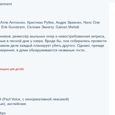
ainment
Атле Антонсен, Кристиан Рубек, Андре Эриксен, Нилс Оле
 Erik Gunstrøm, Селоме Эмнету. Galvan Mehidi
ников, режиссёр мыльных опер и невостребованная актриса,
ные в лесной дом у озера. Вроде бы, они собирались провести
самом деле каждый планирует убить другого. Однако, прежде
мерения, в доме обнаруживаются незваные гости...
рещено для детей)
(Pazl Voice, с ненормативной лексикой)
ые), английские
bps