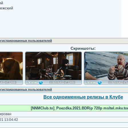
ий
вежский
регистрированных пользователей
Скриншоты:
регистрированных пользователей
Все одноименные релизы в Клубе
[NNMClub.to]_Poezdka.2021.BDRip 720p msltel.mkv.tor
ирован
1 13:04:42
)