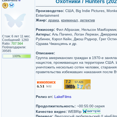
LakeFilms
®
Охотники / Hunters (202
Производство:
США, Big Indie Pictures, Monk
Entertainment
Жанр:
драма
,
криминал
,
детектив
Режиссер:
Фил Абрахам, Нельсон МакКормик
Актеры:
Аль Пачино, Логан Лерман, Джеррика
Стаж: 6 лет 11 мес.
Рубинек, Кэрол Кейн, Джош Рэднор, Грег Ости
Сообщений: 1260
Одзава Чжанцзянь и др.
Ratio:
707.564
Поблагодарили:
39585
Описание:
100%
Группа американских граждан в 1970-е занял
нацистов, проживающих на территории США. 
уничтожить несколько сотен человек, старани
правительства избежавших наказания после В
7.2
57,426
/10
Релиз от:
LakeFilms
Продолжительность:
~00:55:00 серия
Качество видео:
WEBRip
Перевод:
Двуголосый любительский (LakeFilm