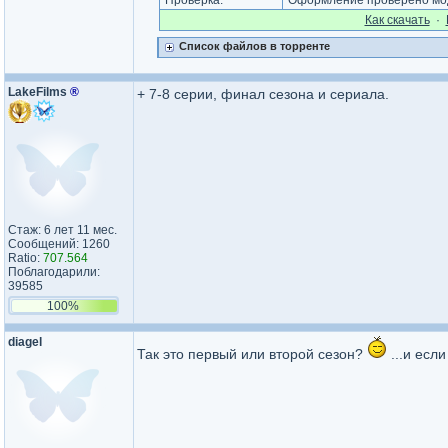
Проверка:
Оформление проверено мод
Как cкачать
·
Список файлов в торренте
LakeFilms
®
+ 7-8 серии, финал сезона и сериала.
Стаж: 6 лет 11 мес.
Сообщений: 1260
Ratio:
707.564
Поблагодарили:
39585
100%
diagel
Так это первый или второй сезон?
...и есл