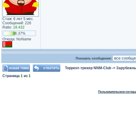
Стаж: 6 лет 5 мес.
Сообщений: 226
Ratio:
18.432
36.37%
Откуда: NoName
Показать сообщения:
Торрент-трекер NNM-Club
->
Зарубежн
Страница
1
из
1
Пользовательское соглаш