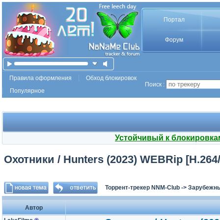
Портал
Форум
Правила оформления
Обход блокировок
Поиск :
Популярное
Устойчивый к блокировка
Охотники / Hunters (2023) WEBRip [H.264/7
Торрент-трекер NNM-Club
->
Зарубежн
Автор