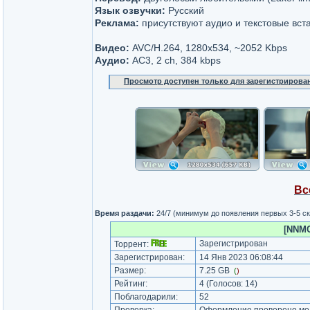
Язык озвучки:
Русский
Реклама:
присутствуют аудио и текстовые вст
Видео:
AVC/H.264, 1280x534, ~2052 Kbps
Аудио:
AC3, 2 ch, 384 kbps
Просмотр доступен только для зарегистрирова
Вс
Время раздачи:
24/7 (минимум до появления первых 3-5 с
[NNMC
Зарегистрирован
Торрент:
Зарегистрирован:
14 Янв 2023 06:08:44
Размер:
7.25 GB
(
)
Рейтинг:
4
(Голосов:
14
)
Поблагодарили:
52