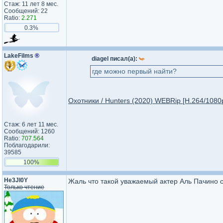
Стаж: 11 лет 8 мес.
Сообщений: 22
Ratio:
2.271
0.3%
LakeFilms
®
diagel писал(а):
где можно первый найти?
Охотники / Hunters (2020) WEBRip [H.264/1080p]
Стаж: 6 лет 11 мес.
Сообщений: 1260
Ratio:
707.564
Поблагодарили:
39585
100%
He3JI0Y
Жаль что такой уважаемый актер Аль Пачино с
Только чтение