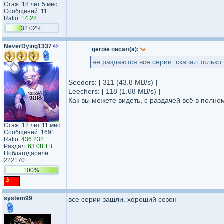
Стаж: 18 лет 5 мес.
Сообщений: 11
Ratio:
14.28
32.02%
NeverDying1337
®
geroie писал(а):
не раздаются все серии. скачал только 
Seeders: [ 311 (43.8 MB/s) ]
Leechers: [ 118 (1.68 MB/s) ]
Как вы можете видеть, с раздачей всё в полн
Стаж: 12 лет 11 мес.
Сообщений: 1691
Ratio:
436.232
Раздал:
63.08 TB
Поблагодарили:
222170
100%
system99
все серии зашли. хороший сезон