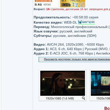
8.7
744,703
/10
Возраст:
18+
(зрителям, достигшим 18 лет. запрещено для 
Продолжительность:
~00:58:00 серия
Качество видео:
WEB-DL
Перевод:
Многоголосый профессиональный 
Язык озвучки:
русский, английский
Субтитры:
русские, английские (SDH)
Видео:
AVC/H.264, 1920x1080, ~5000 Kbps
Аудио 1:
AC3, 6 ch, 640 Kbps | Русский (MVO
Аудио 2:
E-AC3 JOC, 6 ch, 768 Kbps | Английс
Просмотр доступен только для зарегистрирова
Вс