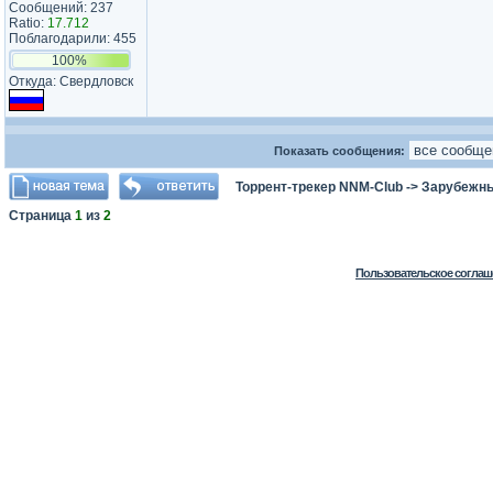
Сообщений: 237
Ratio:
17.712
Поблагодарили: 455
100%
Откуда: Свердловск
Показать сообщения:
Торрент-трекер NNM-Club
->
Зарубежн
Страница
1
из
2
Пользовательское соглаш