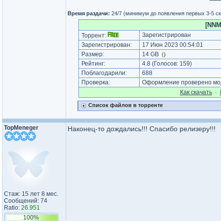
Время раздачи:
24/7 (минимум до появления первых 3-5 с
[NNMC
Зарегистрирован
Торрент:
Зарегистрирован:
17 Июн 2023 00:54:01
Размер:
14 GB
(
)
Рейтинг:
4.8
(Голосов:
159
)
Поблагодарили:
688
Проверка:
Оформление проверено мод
Как cкачать
·
Список файлов в торренте
TopMeneger
Наконец-то дождались!!! Спасибо релизеру!!!
Стаж: 15 лет 8 мес.
Сообщений: 74
Ratio:
26.951
100%