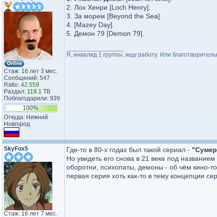
2. Лох Хенри [Loch Henry].
3. За морем [Beyond the Sea].
4. [Mazey Day].
5. Демон 79 [Demon 79].
_________________
Я, инвалид 1 группы, ищу работу. Или благотворител
Стаж: 16 лет 3 мес.
Сообщений: 547
Ratio:
42.559
Раздал:
119.1 TB
Поблагодарили: 939
100%
Откуда: Нижний
Новгород
SkyFox5
Где-то в 80-х годах был такой сериал -
"Сумер
Но увидеть его снова в 21 веке под названием 
оборотни, психопаты, демоны - об чём кино-т
первая серия хоть как-то в тему концепции сер
Стаж: 16 лет 7 мес.