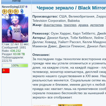
Автор
NeverDying1337
®
Черное зеркало / Black Mirror
Производство:
США, Великобритания, Zeppot
Television Corporation, Babieka
Жанр:
фантастика
,
триллер
,
драма
,
детектив
Режиссер:
Оуэн Харрис, Карл Тиббеттс, Джей
Актеры:
Дэниэл Калуя, Тоби Кеббелл, Хейли 
Даллас Ховард, Уайатт Рассел, Келли Макдона
Стаж: 12 лет 11 мес.
Маккензи Дэвис, Джесси Племонс, Дэниэл Лап
Сообщений: 1691
Ratio:
436.232
Раздал:
63.08 TB
Описание:
Поблагодарили:
За последние годы технологии всесторонне и
222170
прежде чем мы успели опомниться и усомнить
100%
доме, на каждом столе, на каждой ладони - п
телевизор, монитор компьютера, дисплей сма
зеркало нашего существования в XXI веке. Наш
реальностью меняется. Социальным сетям м
чем родным и близким, имеем доступ к любой
правда нас хватает лишь на примитивное соо
сериале показано беспокойство за нынешний 
зеркало» все отображает.