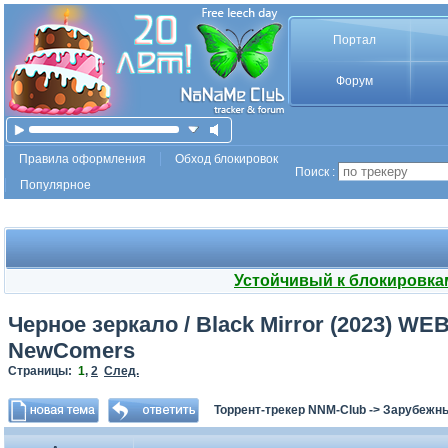
Портал
Форум
Правила оформления
Обход блокировок
Поиск :
Популярное
Устойчивый к блокировка
Черное зеркало / Black Mirror (2023) WEB-
NewComers
Страницы:
1
,
2
След.
Торрент-трекер NNM-Club
->
Зарубежн