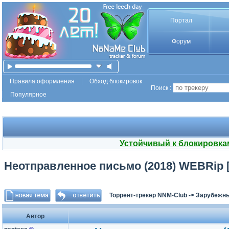
Портал
Форум
Правила оформления
Обход блокировок
Поиск :
Популярное
Устойчивый к блокировка
Неотправленное письмо (2018) WEBRip [H.
Торрент-трекер NNM-Club
->
Зарубежн
Автор