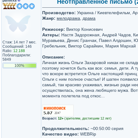
pantexa
®
Неотправленное письмо (20
Производство:
Украина / Киевтелефильм, А
Жанр:
мелодрама
,
драма
Режиссер:
Виктор Конисевич
Актеры:
Настя Задорожная, Андрей Чадов, Ки
Муравьева, Денис Гранчак, Павел Алдошин, 
Стаж: 14 лет 7 мес.
Гребельник, Виктор Сарайкин, Мария Мархай
Сообщений: 146
Ratio:
12.188
Поблагодарили:
Описание:
5849
Личная жизнь Ольги Захаровой никак не склады
100%
поэтому хочется быть как все: семья, дети. А 
что вскоре встретится Ольге настоящий принц 
Ольги с ним полное счастье! И шатен появился
самый, так красиво ухаживал, жизнью ради не
осуществилась, она жена любящего мужа. Вот 
момента полетела под откос...
Возраст:
12+
(зрителям, достигшим 12 лет)
Продолжительность:
~00:50:00 серия
Качество видео:
WEBRip