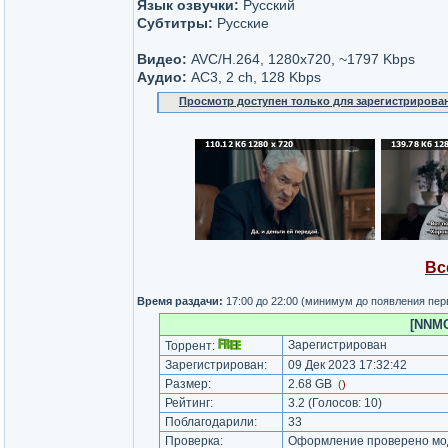
Язык озвучки:
Русский
Субтитры:
Русские
Видео:
AVC/H.264, 1280x720, ~1797 Kbps
Аудио:
AC3, 2 ch, 128 Kbps
Просмотр доступен только для зарегистрирова
Вс
Время раздачи:
17:00 до 22:00 (минимум до появления пер
[NNMC
Зарегистрирован
Торрент:
Зарегистрирован:
09 Дек 2023 17:32:42
Размер:
2.68 GB
(
)
Рейтинг:
3.2
(Голосов:
10
)
Поблагодарили:
33
Проверка:
Оформление проверено мод