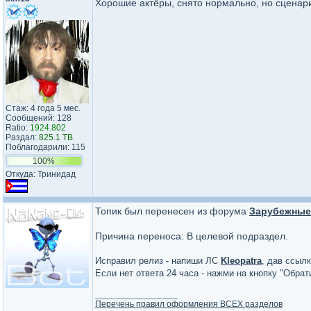
Хорошие актёры, снято нормально, но сцена
Стаж: 4 года 5 мес.
Сообщений: 128
Ratio:
1924.802
Раздал:
825.1 TB
Поблагодарили: 115
100%
Откуда: Тринидад
Топик был перенесен из форума
Зарубежные 
Причина переноса: В целевой подраздел.
Исправил релиз - напиши ЛС
Kleopatra
, дав ссылк
Если нет ответа 24 часа - нажми на кнопку "Обра
_________________
Перечень правил оформления ВСЕХ разделов