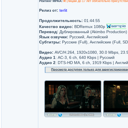
Рейтинг MPAA:
R
(лицам до 17 лет обязательно присутстви
Релиз от:
terlit
Продолжительность:
01:44:55
Качество видео:
BDRemux 1080p
Перевод:
Дублированный (Akimbo Production)
Язык озвучки:
Русский, Английский
Субтитры:
Русские (Full), Английские (Full, S
Видео:
AVC/H.264, 1920x1080, 30.0 Mbps, 23.9
Аудио 1
: AC-3, 6 ch, 640 Kbps | Русский
Аудио 2
: DTS-HD MA, 6 ch, 1919 Kbps | Англи
Просмотр доступен только для зарегистрирова