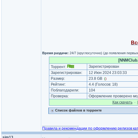
Вс
Время раздачи:
24/7 (круглосуточно) (до появления первы
[NNMClub.
Зарегистрирован
Торрент:
Зарегистрирован:
12 Июн 2024 23:03:33
Размер:
23.8 GB
(
)
Рейтинг:
4.4
(Голосов:
18
)
Поблагодарили:
104
Проверка:
Оформление проверено мод
Как cкачать
·
Список файлов в торренте
_________________
Правила и рекомендации по оформлению релизов ка
sim13