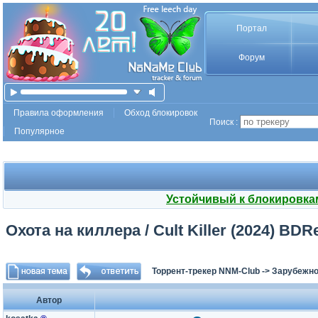
Портал
Форум
Правила оформления
Обход блокировок
Поиск :
Популярное
Устойчивый к блокировка
Охота на киллера / Cult Killer (2024) BD
Торрент-трекер NNM-Club
->
Зарубежно
Автор