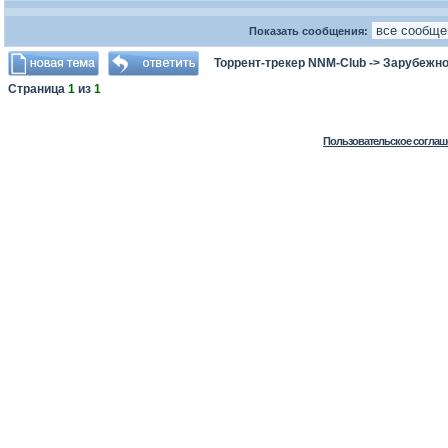
Показать сообщения:
Торрент-трекер NNM-Club
->
Зарубежно
Страница
1
из
1
Пользовательское соглаш