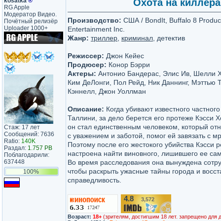
kosatka
®
Охота на киллера 
RG Apple
Модератор Видео.
Производство:
США / BondIt, Buffalo 8 Produc
Почётный релизёр
Uploader 1000+
Entertainment Inc.
Жанр:
триллер
,
криминал
, детектив
Режиссер:
Джон Кейес
Продюсер:
Конор Бэрри
Актеры:
Антонио Бандерас, Элис Ив, Шелли Х
Ким ДеЛонги, Пол Рейд, Ник Даннинг, Мэттью
Кэннелл, Джон Уоллман
Описание:
Когда убивают известного частного
Таллини, за дело берется его протеже Кэсси Х
он стал единственным человеком, который отн
Стаж: 17 лет
Сообщений: 7636
с уважением и заботой, помог ей завязать с 
Ratio:
140K
Поэтому после его жестокого убийства Кэсси 
Раздал:
1.757 PB
настроена найти виновного, лишившего ее сам
Поблагодарили:
637448
Во время расследования она вынуждена сотру
чтобы раскрыть ужасные тайны города и восст
100%
справедливость.
4.8
3,572
/10
Возраст:
18+
(зрителям, достигшим 18 лет. запрещено для 