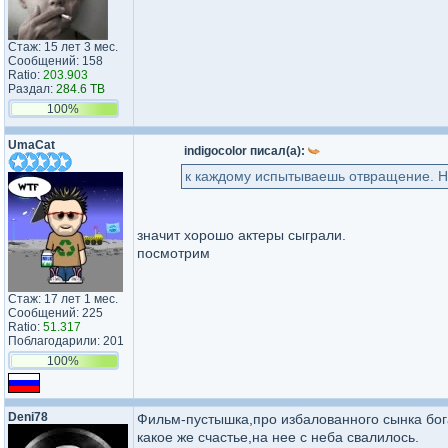
Стаж: 15 лет 3 мес.
Сообщений: 158
Ratio:
203.903
Раздал:
284.6 TB
100%
UmaCat
indigocolor писал(а):
к каждому испытываешь отвращение. Но
значит хорошо актеры сыграли.
посмотрим
Стаж: 17 лет 1 мес.
Сообщений: 225
Ratio:
51.317
Поблагодарили: 201
100%
Deni78
Фильм-пустышка,про избалованного сынка бог
какое же счастье,на нее с неба свалилось.