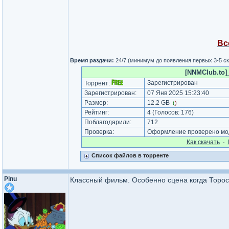
Вс
Время раздачи:
24/7 (минимум до появления первых 3-5 с
[NNMClub.to]
Зарегистрирован
Торрент:
Зарегистрирован:
07 Янв 2025 15:23:40
Размер:
12.2 GB
(
)
Рейтинг:
4
(Голосов:
176
)
Поблагодарили:
712
Проверка:
Оформление проверено мод
Как cкачать
·
Список файлов в торренте
Pinu
Классный фильм. Особенно сцена когда Торос