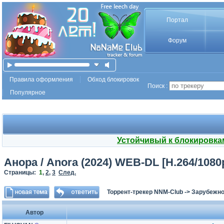
Портал
Форум
Правила оформления
Обход блокировок
Поиск :
Популярное
Устойчивый к блокировка
Анора / Anora (2024) WEB-DL [H.264/1080
Страницы:
1
,
2
,
3
След.
Торрент-трекер NNM-Club
->
Зарубежно
Автор