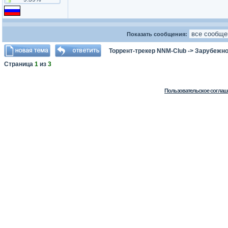
Показать сообщения:
Торрент-трекер NNM-Club
->
Зарубежно
Страница
1
из
3
Пользовательское соглаш