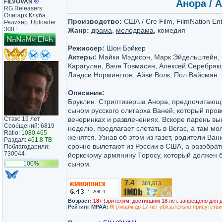
FILVOVAN
®
Анора / A
RG Releasers
Олигарх Клуба.
Производство:
США / Cre Film, FilmNation En
Релизер. Uploader
300+
Жанр:
драма
,
мелодрама
, комедия
Режиссер:
Шон Бэйкер
Актеры:
Майки Мэдисон, Марк Эйдельштейн, 
Карагулян, Ваче Товмасян, Алексей Серебряко
Линдси Нормингтон, Айви Волк, Пол Вайсман
Описание:
Бруклин. Стриптизерша Анора, предпочитающа
сыном русского олигарха Ваней, который пров
Стаж: 19 лет
вечеринках и развлечениях. Вскоре парень вы
Сообщений: 6819
неделю, предлагает слетать в Вегас, а там м
Ratio:
1080.465
женятся. Узнав об этом из газет, родители Ван
Раздал:
461.8 TB
срочно вылетают из России в США, а разобрат
Поблагодарили:
730044
йоркскому армянину Торосу, который должен 
100%
сыном.
7.4
301,513
/10
Возраст:
18+
(зрителям, достигшим 18 лет. запрещено для 
Рейтинг MPAA:
R
(лицам до 17 лет обязательно присутстви