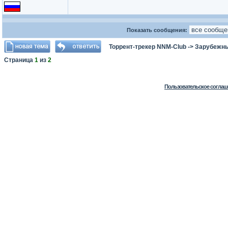
Показать сообщения:
Торрент-трекер NNM-Club
->
Зарубежн
Страница
1
из
2
Пользовательское соглаш