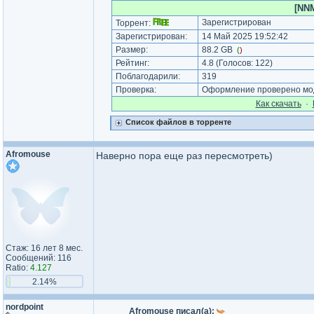
[NNM
Зарегистрирован
Торрент:
Зарегистрирован:
14 Май 2025 19:52:42
Размер:
88.2 GB
(
)
Рейтинг:
4.8
(Голосов:
122
)
Поблагодарили:
319
Проверка:
Оформление проверено мод
Как cкачать
·
Список файлов в торренте
Afromouse
Наверно пора еще раз пересмотреть)
Стаж: 16 лет 8 мес.
Сообщений: 116
Ratio:
4.127
2.14%
nordpoint
Afromouse писал(а):