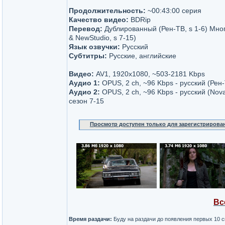
Продолжительность:
~00:43:00 серия
Качество видео:
BDRip
Перевод:
Дублированный (Рен-ТВ, s 1-6) Мно
& NewStudio, s 7-15)
Язык озвучки:
Русский
Субтитры:
Русские, английские
Видео:
AV1, 1920x1080, ~503-2181 Kbps
Аудио 1:
OPUS, 2 ch, ~96 Kbps - русский (Рен-
Аудио 2:
OPUS, 2 ch, ~96 Kbps - русский (Nov
сезон 7-15
Просмотр доступен только для зарегистрирова
Вс
Время раздачи:
Буду на раздачи до появления первых 10 