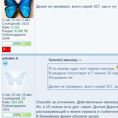
Далее не проверял, всего серий 327, как и тут,
Стаж: 15 лет 2 мес.
Сообщений: 1615
Ratio:
5.252
Раздал:
9.206 TB
Поблагодарили:
3209
100%
prikollex
®
Tarkett12 писал(а):
Я по моему один этот сериал смотрю,
В раздаче отсутствует в 7 сезоне 23 се
Исправьте пж.
Далее не проверял, всего серий 327, как
Стаж: 10 лет 10 мес.
Сообщений: 22
Спасибо за уточнение. Действительно произош
Ratio:
253.163
Поблагодарили:
Но, в 15 сезоне есть доп. серия. Долгая Доро
1201
рассказывающий о жизни сериала и съёмочно
100%
В ближайшее время обновлю релиз.