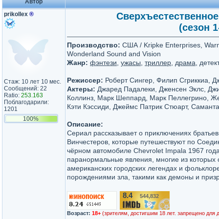
Автор
prikollex
®
Сверхъестественное /
(сезон 1
Производство:
США / Kripke Enterprises, Warn
Wonderland Sound and Vision
Жанр:
фэнтези
,
ужасы
,
триллер
,
драма
, детек
Режиссер:
Роберт Сингер, Филип Сгриккиа, 
Стаж: 10 лет 10 мес.
Сообщений: 22
Актеры:
Джаред Падалеки, Дженсен Эклс, Дж
Ratio:
253.163
Коллинз, Марк Шеппард, Марк Пеллегрино, Ж
Поблагодарили:
Кэти Кэссиди, Джеймс Патрик Стюарт, Саманта
1201
100%
Описание:
Сериал рассказывает о приключениях братьев
Винчестеров, которые путешествуют по Соед
чёрном автомобиле Chevrolet Impala 1967 год
паранормальные явления, многие из которых 
американских городских легендах и фольклоре
порождениями зла, такими как демоны и призр
8.4
544,832
/10
Возраст:
18+
(зрителям, достигшим 18 лет. запрещено для 