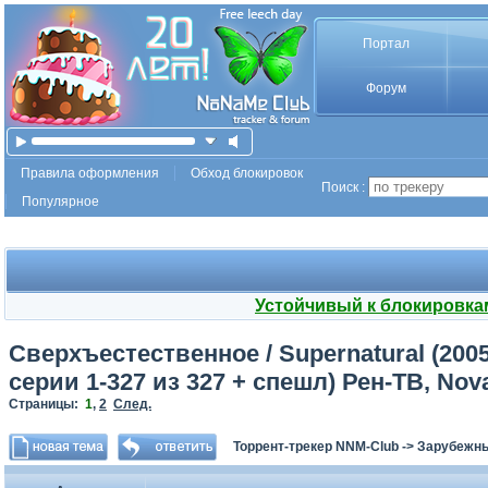
Портал
Форум
Правила оформления
Обход блокировок
Поиск :
Популярное
Устойчивый к блокировка
Сверхъестественное / Supernatural (2005–
серии 1-327 из 327 + спешл) Рен-ТВ, Nov
Страницы:
1
,
2
След.
Торрент-трекер NNM-Club
->
Зарубежн