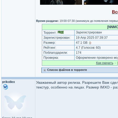
Вс
Время раздачи:
19:00-07:30 (минимум до появления первы
[NNMCl
Зарегистрирован
Торрент:
Зарегистрирован:
19 Апр 2025 07:39:37
Размер:
47.1 GB
(
)
Рейтинг:
4.7
(Голосов:
60
)
Поблагодарили:
174
Проверка:
Оформление проверено мод
Как cкачать
·
Список файлов в торренте
prikollex
Уважаемый автор релиза. Разрешите Вам сдел
текстур, особенно на лицах. Размер IMXO - ра