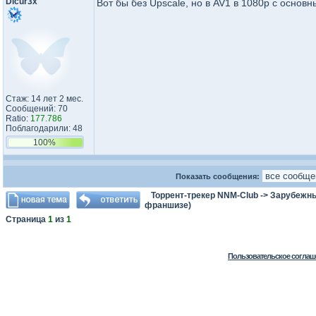
Dicur3x
Вот бы без Upscale, но в AV1 в 1080p с основ
Стаж: 14 лет 2 мес.
Сообщений: 70
Ratio:
177.786
Поблагодарили: 48
100%
Показать сообщения:
Торрент-трекер NNM-Club
->
Зарубежн
франшизе)
Страница
1
из
1
Пользовательское соглаш