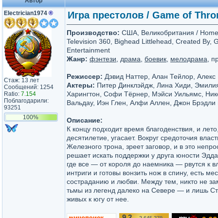
Автор
Electrician1974
®
Игра престолов / Game of Thron
Производство:
США, Великобритания / Home 
Television 360, Bighead Littlehead, Created By, 
Entertainment
Жанр:
фэнтези
,
драма
,
боевик
,
мелодрама
, 
Режиссер:
Дэвид Наттер, Алан Тейлор, Алекс 
Стаж: 13 лет
Актеры:
Питер Динклэйдж, Лина Хиди, Эмилия
Сообщений: 1254
Харингтон, Софи Тёрнер, Мэйси Уильямс, Ник
Ratio:
7.154
Поблагодарили:
Вальдау, Иэн Глен, Алфи Аллен, Джон Брэдли 
93251
100%
Описание:
К концу подходит время благоденствия, и лето
десятилетие, угасает. Вокруг средоточия влас
Железного трона, зреет заговор, и в это непр
решает искать поддержки у друга юности Эдда
где все — от короля до наемника — рвутся к в
интриги и готовы вонзить нож в спину, есть мес
состраданию и любви. Между тем, никто не з
тьмы из легенд далеко на Севере — и лишь С
живых к югу от нее.
9.2