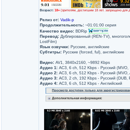
2,645,279
/10
Возраст:
18+
(зрителям, достигшим 18 лет. запрещено для 
Релиз от:
Vadik-p
Продолжительность:
~01:01:00 серия
Качество видео:
BDRip
Перевод:
Дублированный (REN-TV), многоголо
LostFilm)
Язык озвучки:
Русские, английские
Субтитры:
Русские (forced, ful), английские
Видео:
AV1, 3840x2160, ~9892 Kbps
Аудио 1:
AC3, 6 ch, 512 Kbps - Русский (MVO, 
Аудио 2:
AC3, 6 ch, 512 Kbps - Русский (MVO, 
Аудио 3:
AC3, 2 ch, 192 Kbps - Русский (DUB,
Аудио 4:
AC3, 6 ch, 512 Kbps - Английский
Просмотр доступен только для зарегистрирова
Дополнительная информация: