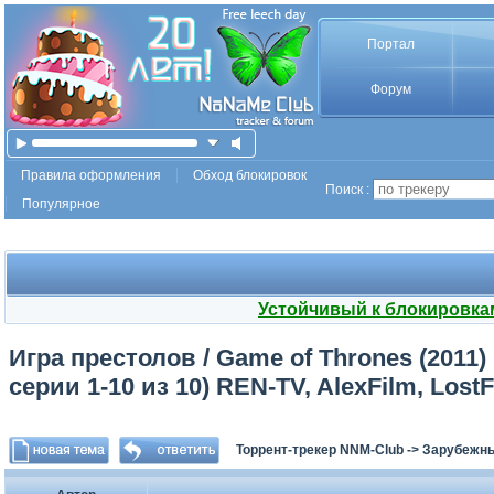
Портал
Форум
Правила оформления
Обход блокировок
Поиск :
Популярное
Устойчивый к блокировка
Игра престолов / Game of Thrones (2011) B
серии 1-10 из 10) REN-TV, AlexFilm, Lost
Торрент-трекер NNM-Club
->
Зарубежн