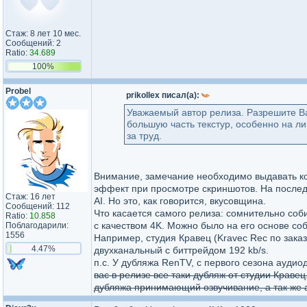
Стаж: 8 лет 10 мес.
Сообщений: 2
Ratio:
34.689
100%
Probel
prikollex писал(а):
Уважаемый автор релиза. Разрешите Ва
большую часть текстур, особенно на л
за труд.
Внимание, замечание необходимо выдавать код
эффект при просмотре скриншотов. На последн
Стаж: 16 лет
AI. Но это, как говорится, вкусовщина.
Сообщений: 112
Что касается самого релиза: сомнительно соб
Ratio:
10.858
с качеством 4K. Можно было на его основе со
Поблагодарили:
1556
Например, студия Кравец (Kravec Rec по зака
4.47%
двухканальный c биттрейдом 192 kb/s.
п.с. У дубляжа RenTV, с первого сезона ауди
вас в релизе все таки дубляж от студии Краве
дубляжа принимающий озвучивание, а так же а