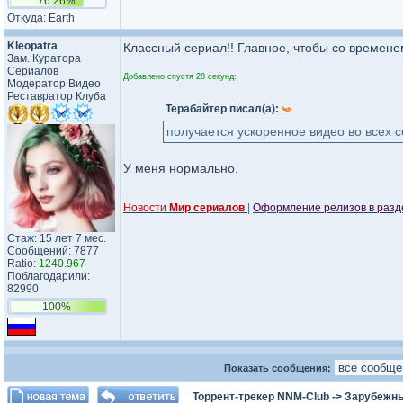
76.26%
Откуда: Earth
Kleopatra
Классный сериал!! Главное, чтобы со времене
Зам. Куратора
Сериалов
Добавлено спустя 28 секунд:
Модератор Видео
Реставратор Клуба
Терабайтер писал(а):
получается ускоренное видео во всех 
У меня нормально.
_________________
Новости
Мир сериалов
|
Оформление релизов в раз
Стаж: 15 лет 7 мес.
Сообщений: 7877
Ratio:
1240.967
Поблагодарили:
82990
100%
Показать сообщения:
Торрент-трекер NNM-Club
->
Зарубежн