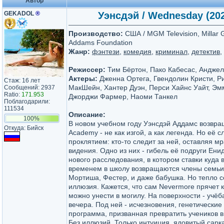
Автор
GEKADOL
®
Уэнсдэй / Wednesday (202
Производство:
США / MGM Television, Millar 
Addams Foundation
Жанр:
фэнтези
,
комедия
,
криминал
,
детектив
,
Режиссер:
Тим Бёртон, Пако Кабесас, Андже
Актеры:
Дженна Ортега, Гвендолин Кристи, Р
Стаж: 16 лет
МакШейн, Хантер Дуэн, Перси Хайнс Уайт, Эм
Сообщений: 2937
Ratio:
171.953
Джорджи Фармер, Наоми Танкел
Поблагодарили:
111534
Описание:
100%
В новом учебном году Уэнсдэй Аддамс возвра
Откуда: Бийск
Academy - не как изгой, а как легенда. Но её 
проклятием: кто-то следит за ней, оставляя м
видения. Одно из них - гибель её подруги Ени
нового расследования, в котором ставки куда
временем в школу возвращаются члены семьи
Мортиша, Фестер, и даже бабушка. Но тепло се
иллюзия. Кажется, что сам Nevermore прячет 
можно унести в могилу. На поверхности - учёб
вечера. Под ней - исчезновения, генетически
программа, призванная превратить учеников в
Без иллюзий. Только интуиция, ядовитый сарк