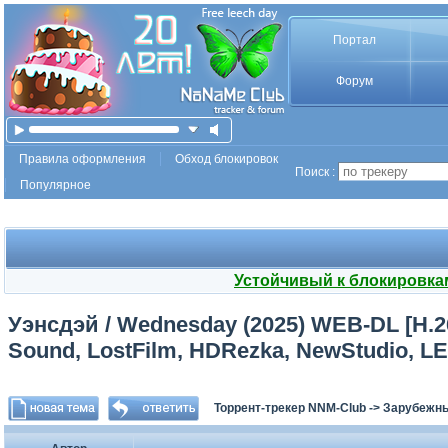
Портал
Форум
Правила оформления
Обход блокировок
Поиск :
Популярное
Устойчивый к блокировка
Уэнсдэй / Wednesday (2025) WEB-DL [H.26
Sound, LostFilm, HDRezka, NewStudio, LE
Торрент-трекер NNM-Club
->
Зарубежн