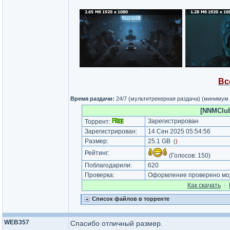
Вс
Время раздачи:
24/7 (мультитрекерная раздача) (минимум
[NNMClub
Зарегистрирован
Торрент:
Зарегистрирован:
14 Сен 2025 05:54:56
Размер:
25.1 GB
(
)
Рейтинг:
(Голосов:
150
)
Поблагодарили:
620
Проверка:
Оформление проверено мод
Как cкачать
·
Список файлов в торренте
WEB357
Спасибо отличный размер.