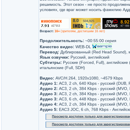
решимость. Этот сезон - не просто продолжен
условиях, где враг может носить фамилию Ад
8.0
504,925
/10
Возраст:
16+
(зрителям, достигшим 16 лет)
Продолжительность:
~00:55:00 серия
Качество видео:
WEB-DL
Перевод:
Дублированный (Red Head Sound), мн
Язык озвучки:
Русский, английский
Субтитры:
Русские (Forced, Full), английские 
итальянские (Full, SDH)
Видео:
AVC/H.264, 1920x1080, ~4579 Kbps
Аудио 1:
AC3, 2 ch, 640 Kbps - русский (DUB,
Аудио 2:
AC3, 2 ch, 384 Kbps - русский (MVO, 
Аудио 3:
AC3, 2 ch, 384 Kbps - русский (MVO,
Аудио 3:
AC3, 6 ch, 448 Kbps - русский (MVO,
Аудио 4:
AC3, 2 ch, 384 Kbps - русский (MVO, 
Аудио 5:
EAC3 JOC, 6 ch, 768 Kbps - Английск
Просмотр доступен только для зарегистрирова
Просмотр доступен только для зарегистрирова