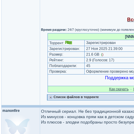
Вс
Время раздачи:
24/7 (круглосуточно) (минимум до появлен
[NNM
Зарегистрирован
Торрент:
Зарегистрирован:
27 Ноя 2025 21:39:00
Размер:
21.6 GB
(
)
Рейтинг:
2.9
(Голосов:
17
)
Поблагодарили:
45
Проверка:
Оформление проверено мод
Поддержка мо
Как cкачать
·
Список файлов в торренте
manonfire
Отличный сериал. Не без традиционной казахс
Из минусов - концовка прям как в детском саду.
Из плюсов - злодеи подобраны просто безупре