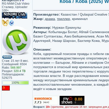
karfagen1975
®
Коба / Koba (2025) W
RG NNM Club Video
Сталкер, Uploader
100+
Производство:
Казахстан / Qulaqsal Creative 
Жанр:
драма
,
триллер
, криминал
Режиссер:
Нуржан Еркинулы
Актеры:
Кобыланды Болат, Аблай Салимханов
Базил Султангазы, Азиз Бейшеналиев, Асан Ма
Адилгерей, Назар Шархан, Бахтияр Кожа, Му
Описание:
Коба, одержимый поиском правды о гибели св
возглавляет межведомственную оперативную г
Стаж: 15 лет 8 мес.
коллегами — Батыром, Аблаем и стажёром О
Сообщений: 6504
погружается в опасный мир криминальных разб
Ratio:
566.997
Раздал:
320.4 TB
торговля людьми тесно переплетены с корруп
Поблагодарили:
эшелонах власти. В ходе расследования коман
529275
между могущественным криминальным лидеро
100%
высокопоставленными чиновниками, а каждый
ведёт к новым загадкам.
Возраст:
18+
(зрителям, достигшим 18 лет. запрещено для 