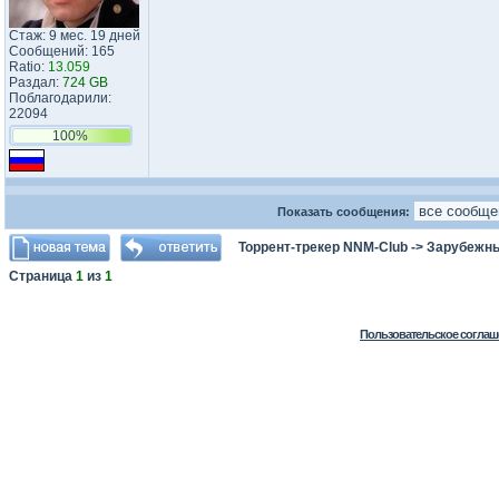
Стаж: 9 мес. 19 дней
Сообщений: 165
Ratio:
13.059
Раздал:
724 GB
Поблагодарили:
22094
100%
Показать сообщения:
Торрент-трекер NNM-Club
->
Зарубежн
Страница
1
из
1
Пользовательское соглаш