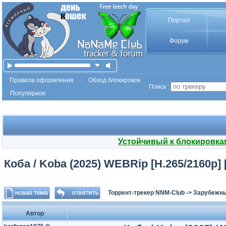
Портал
Форум
Правила оформления
Обход блокировок
Поиск :
Популярное
Устойчивый к блокировка
Коба / Koba (2025) WEBRip [H.265/2160p] [4
Торрент-трекер NNM-Club
->
Зарубежн
Автор