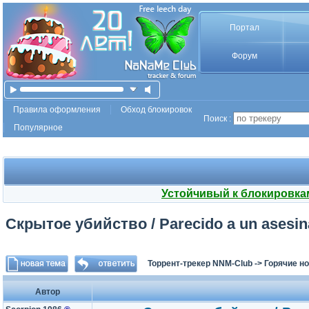
Портал
Форум
Правила оформления
Обход блокировок
Поиск :
Популярное
Устойчивый к блокировка
Скрытое убийство / Parecido a un asesin
Торрент-трекер NNM-Club
->
Горячие н
Автор