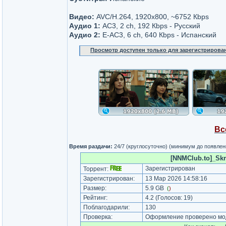
Видео:
AVC/H.264, 1920x800, ~6752 Кbps
Аудио 1:
AC3, 2 ch, 192 Кbps - Русский
Аудио 2:
Е-AC3, 6 ch, 640 Кbps - Испанский
Просмотр доступен только для зарегистрирова
Вс
Время раздачи:
24/7 (круглосуточно) (минимум до появлен
[NNMClub.to]_Skr
Зарегистрирован
Торрент:
Зарегистрирован:
13 Мар 2026 14:58:16
Размер:
5.9 GB
(
)
Рейтинг:
4.2
(Голосов:
19
)
Поблагодарили:
130
Проверка:
Оформление проверено мод