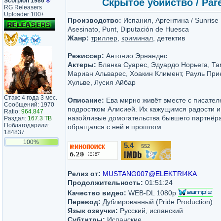
Scorpion 1986
®
Скрытое убийство / Pare
RG Releasers
Uploader 100+
Производство:
Испания, Аргентина / Sunrise P
Asesinato, Punt, Diputación de Huesca
Жанр:
триллер
,
криминал
, детектив
Режиссер:
Антонио Эрнандес
Актеры:
Бланка Суарес, Эдуардо Норьега, Та
Мариан Альварес, Хоакин Климент, Рауль При
Хульве, Лусия Айбар
Стаж: 4 года 3 мес.
Описание:
Ева мирно живёт вместе с писател
Сообщений: 1970
подростком Алисией. Их кажущимся радости и
Ratio:
964.847
назойливые домогательства бывшего партнёра
Раздал:
167.3 TB
Поблагодарили:
обращался с ней в прошлом.
184837
100%
5.4
552
/10
Релиз от:
MUSTANG007@ELEKTRI4KA
Продолжительность:
01:51:24
Качество видео:
WEB-DL 1080p
Перевод:
Дублированный (Pride Production)
Язык озвучки:
Русский, испанский
Субтитры:
Испанские