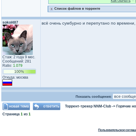
Как cкачать
·
Список файлов в торренте
sokol487
всё очень сумбурно и перепутано по времени,
Стаж: 2 года 9 мес.
Сообщений: 281
Ratio:
1.079
100%
Откуда: москва
Показать сообщения:
Торрент-трекер NNM-Club
->
Горячие н
Страница
1
из
1
Пользовательское соглаш