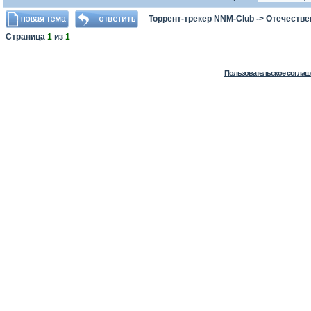
Торрент-трекер NNM-Club
->
Отечестве
Страница
1
из
1
Пользовательское соглаш