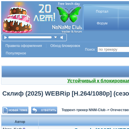
Портал
Форум
Правила оформления
Обход блокировок
Поиск :
Популярное
Устойчивый к блокировка
Склиф (2025) WEBRip [H.264/1080p] (сезон
Торрент-трекер NNM-Club
->
Отечестве
Автор