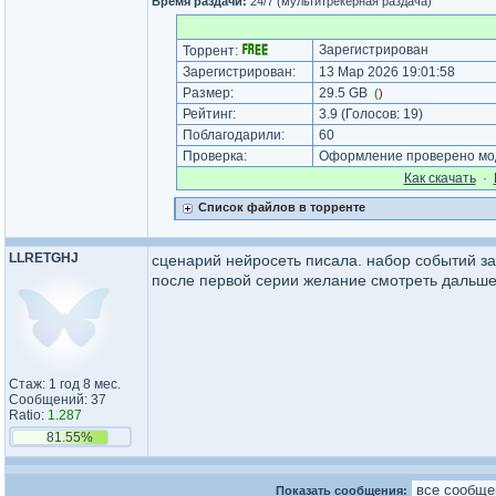
Время раздачи:
24/7 (мультитрекерная раздача)
Зарегистрирован
Торрент:
Зарегистрирован:
13 Мар 2026 19:01:58
Размер:
29.5 GB
(
)
Рейтинг:
3.9
(Голосов:
19
)
Поблагодарили:
60
Проверка:
Оформление проверено мод
Как cкачать
·
Список файлов в торренте
LLRETGHJ
сценарий нейросеть писала. набор событий за
после первой серии желание смотреть дальше
Стаж: 1 год 8 мес.
Сообщений: 37
Ratio:
1.287
81.55%
Показать сообщения: