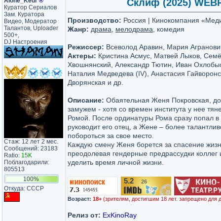
Alone_Kedr
®
Склиф (2025) WEBRi
Куратор Сериалов
Зам. Куратора
Производство:
Россия | Кинокомпания «Мед
Видео, Модератор
Талантов, Uploader
Жанр:
драма
,
мелодрама
, комедия
500+,
DJ Настроения
Режиссер:
Всеволод Аравин, Мария Агранови
Актеры:
Кристина Асмус, Матвей Лыков, Семё
Хвошнянский, Александр Тютин, Иван Охлобыс
Наталия Медведева (IV), Анастасия Гайворонс
Дворянская и др.
Описание:
Обаятельная Женя Покровская, до
замужем - хотя со времен института у нее тян
Ромой. После ординатуры Рома сразу попал в
руководит его отец, а Жене – более талантли
побороться за свое место.
Стаж: 12 лет 2 мес.
Каждую смену Женя борется за спасение жизн
Сообщений: 23183
преодолевая гендерные предрассудки коллег 
Ratio:
15K
уделить время личной жизни.
Поблагодарили:
805513
100%
5.2
26
/10
Откуда: CCCP
Возраст:
18+
(зрителям, достигшим 18 лет. запрещено для 
Релиз от:
ExKinoRay