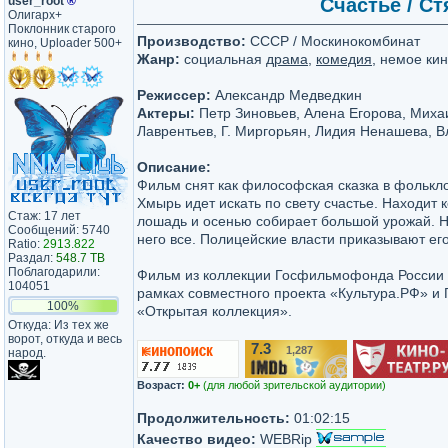
user_root
®
Счастье / Ст
Олигарх+
Поклонник старого
Производство:
СССР / Москинокомбинат
кино, Uploader 500+
Жанр:
социальная
драма
,
комедия
, немое ки
Режиссер:
Александр Медведкин
Актеры:
Петр Зиновьев, Алена Егорова, Михаи
Лаврентьев, Г. Миргорьян, Лидия Ненашева, 
Описание:
Фильм снят как философская сказка в фолькл
Хмырь идет искать по свету счастье. Находит 
Стаж: 17 лет
лошадь и осенью собирает большой урожай. Н
Сообщений: 5740
него все. Полицейские власти приказывают его
Ratio:
2913.822
Раздал:
548.7 TB
Поблагодарили:
Фильм из коллекции Госфильмофонда России и
104051
рамках совместного проекта «Культура.РФ» 
100%
«Открытая коллекция».
Откуда: Из тех же
ворот, откуда и весь
7.3
1,287
народ.
/10
Возраст:
0+
(для любой зрительской аудитории)
Продолжительность:
01:02:15
Качество видео:
WEBRip