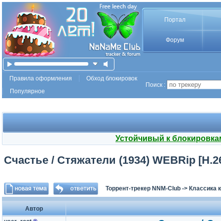
Портал
Форум
Правила оформления
Обход блокировок
Поиск :
Популярное
Устойчивый к блокировка
Счастье / Стяжатели (1934) WEBRip [H.2
Торрент-трекер NNM-Club
->
Классика 
Автор