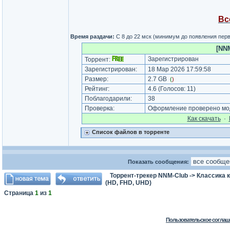
Вс
Время раздачи:
С 8 до 22 мск (минимум до появления пер
[NNM
Зарегистрирован
Торрент:
Зарегистрирован:
18 Мар 2026 17:59:58
Размер:
2.7 GB
(
)
Рейтинг:
4.6
(Голосов:
11
)
Поблагодарили:
38
Проверка:
Оформление проверено мод
Как cкачать
·
Список файлов в торренте
Показать сообщения:
Торрент-трекер NNM-Club
->
Классика 
(HD, FHD, UHD)
Страница
1
из
1
Пользовательское соглаш