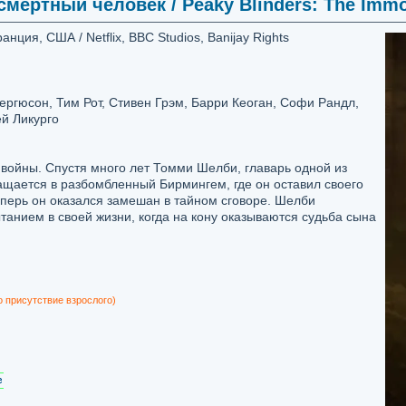
мертный человек / Peaky Blinders: The Immor
ция, США / Netflix, BBC Studios, Banijay Rights
ргюсон, Тим Рот, Стивен Грэм, Барри Кеоган, Софи Рандл,
ей Ликурго
 войны. Спустя много лет Томми Шелби, главарь одной из
ащается в разбомбленный Бирмингем, где он оставил своего
еперь он оказался замешан в тайном сговоре. Шелби
анием в своей жизни, когда на кону оказываются судьба сына
о присутствие взрослого)