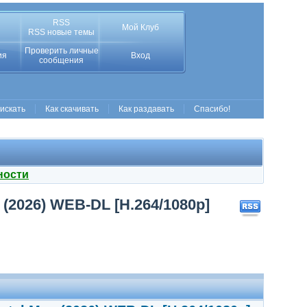
RSS
Мой Клуб
RSS новые темы
Проверить личные
ия
Вход
сообщения
 искать
Как скачивать
Как раздавать
Спасибо!
ности
(2026) WEB-DL [H.264/1080p]