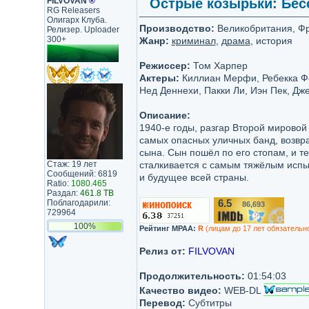
FILVOVAN
®
Острые козырьки: Бесс
RG Releasers
Олигарх Клуба.
Производство:
Великобритания, Фран
Релизер. Uploader
300+
Жанр:
криминал
,
драма
, история
Режиссер:
Том Харпер
Актеры:
Киллиан Мерфи, Ребекка Фе
Нед Деннехи, Пакки Ли, Иэн Пек, Дж
Описание:
1940-е годы, разгар Второй мировой
самых опасных уличных банд, возвр
сына. Сын пошёл по его стопам, и т
Стаж: 19 лет
сталкивается с самым тяжёлым испыт
Сообщений: 6819
и будущее всей страны.
Ratio:
1080.465
Раздал:
461.8 TB
Поблагодарили:
6.5
86,693
/10
729964
100%
Рейтинг MPAA:
R
(лицам до 17 лет обязательн
Релиз от:
FILVOVAN
Продолжительность:
01:54:03
Качество видео:
WEB-DL
Перевод:
Субтитры