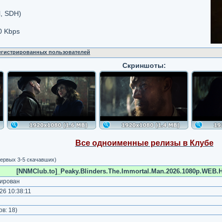
l, SDH)
0 Kbps
регистрированных пользователей
Скриншоты:
Все одноименные релизы в Клубе
ервых 3-5 скачавших)
[NNMClub.to]_Peaky.Blinders.The.Immortal.Man.2026.1080p.WEB.H
ирован
6 10:38:11
)
ов:
18
)