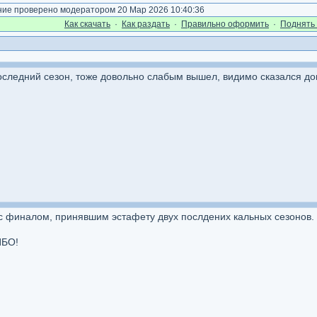
е проверено модератором 20 Мар 2026 10:40:36
Как cкачать
·
Как раздать
·
Правильно оформить
·
Поднять 
оследний сезон, тоже довольно слабым вышел, видимо сказался до
ас финалом, принявшим эстафету двух послдених кальных сезонов.
ИБО!