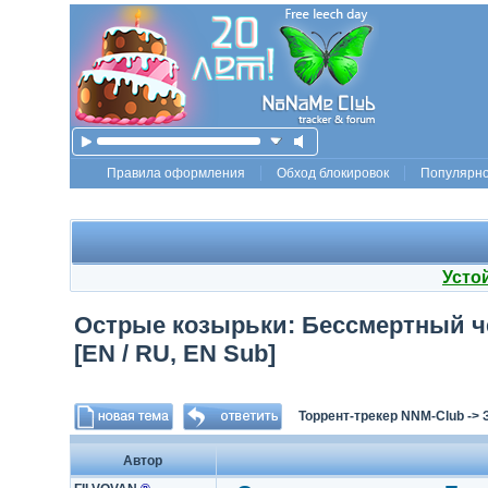
Правила оформления
Обход блокировок
Популярн
Усто
Острые козырьки: Бессмертный чело
[EN / RU, EN Sub]
Торрент-трекер NNM-Club
->
Автор