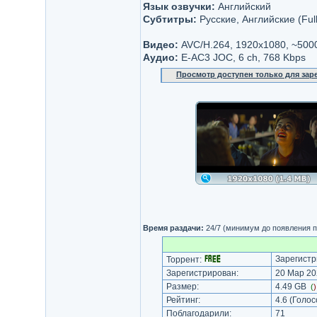
Язык озвучки:
Английский
Субтитры:
Русские, Английские (Ful
Видео:
AVC/H.264, 1920x1080, ~500
Аудио:
E-AC3 JOC, 6 ch, 768 Kbps
Просмотр доступен только для за
Время раздачи:
24/7 (минимум до появления п
Зарегистр
Торрент:
Зарегистрирован:
20 Мар 202
Размер:
4.49 GB
(
Рейтинг:
4.6
(Голос
Поблагодарили:
71