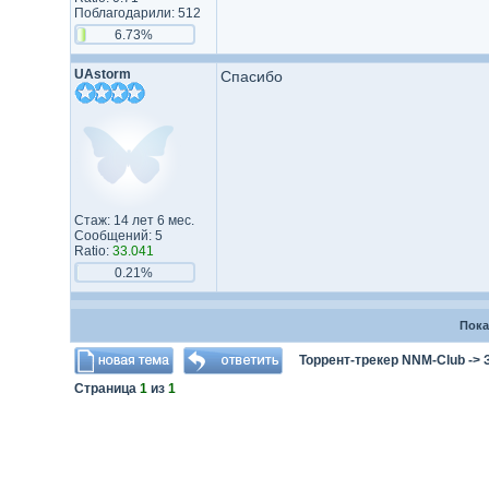
Поблагодарили: 512
6.73%
UAstorm
Спасибо
Стаж: 14 лет 6 мес.
Сообщений: 5
Ratio:
33.041
0.21%
Пока
Торрент-трекер NNM-Club
->
Страница
1
из
1