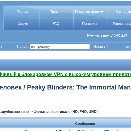
Портал
Трекер
Поиск по форуму
Закладки
Форум
FAQ
Правила
Регистрац
Нас вместе: 4 268 487
ое
Поиск :
Как
йчивый к блокировкам VPN с высоким уровнем приват
век / Peaky Blinders: The Immortal Man 
Зарубежное кино
->
Фильмы в оригинале (HD, FHD, UHD)
Сообщение