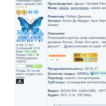
Поклонник старого
Производство:
Дания / Nordisk Fil
кино, Uploader 500+
Жанр:
драма
,
мелодрама
, немое ки
Режиссер:
Роберт Динесен
Актеры:
Антон Де Вердье, Ааге Херт
Уилкен
Описание:
Погрязший в долгах граф шантажируе
дочерью богача, Лиззи. Его цель - 
Стаж: 17 лет
деньги?... Драматическая история. И
Сообщений: 5741
Ratio:
2914.098
Раздал:
548.7 TB
6.5
12
/10
Поблагодарили:
104076
100%
Продолжительность:
00:51:17
Откуда: Из тех же
Качество видео:
WEBRip
ворот, откуда и весь
народ.
Перевод:
немой с интертитрами
Субтитры:
голландские (интертитры
Видео:
AVC/H.264, 1440x1080, ~587
Аудио:
AC3, 2 ch, 192 Kbps