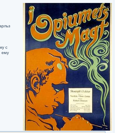
арльз
ку с
е ему