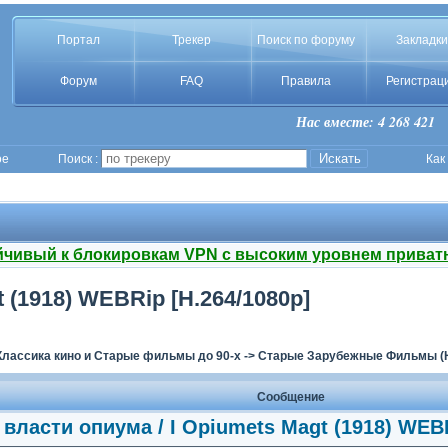
Портал
Трекер
Поиск по форуму
Закладки
Форум
FAQ
Правила
Регистрац
Нас вместе: 4 268 421
ое
Поиск :
Как
йчивый к блокировкам VPN с высоким уровнем приват
 (1918) WEBRip [H.264/1080p]
Классика кино и Старые фильмы до 90-х
->
Старые Зарубежные Фильмы (H
Сообщение
 власти опиума / I Opiumets Magt (1918) WEBR