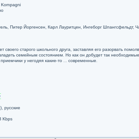
m Kompagni
но
ель, Питер Йоргенсен, Карл Лауритцен, Ингеборг Шпангсфельдт, Ч
т своего старого школьного друга, заставляя его разорвать помолв
завладеть семейным состоянием. Но как он добудет так необходимы
 приемчики у негодяя какие-то ... современные.
), русские
3 Kbps