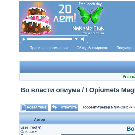
Правила оформления
Обход блокировок
Популярн
Усто
Во власти опиума / I Opiumets Magt
Торрент-трекер NNM-Club
->
Автор
user_root
®
Во
Олигарх+