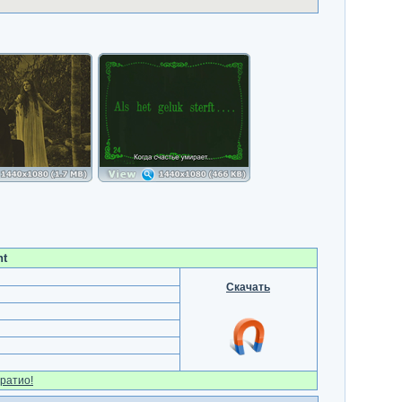
nt
Скачать
ратио!