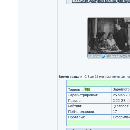
Просмотр доступен только для за
Время раздачи:
С 8 до 22 мск (минимум до по
Зарегистр
Торрент:
Зарегистрирован:
25 Мар 20
Размер:
2.22 GB
(
Рейтинг:
(Голосов:
Поблагодарили:
17
Проверка:
Оформлени