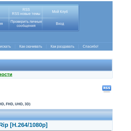
RSS
Мой Клуб
RSS новые темы
Проверить личные
ия
Вход
сообщения
 искать
Как скачивать
Как раздавать
Спасибо!
ности
D, FHD, UHD, 3D)
ip [H.264/1080p]