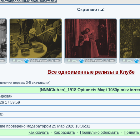
регистрированных пользователей
Скриншоты:
Все одноименные релизы в Клубе
явления первых 3-5 скачавших)
[NNMClub.to]_1918 Opiumets Magt 1080p.mkv.torre
ирован
26 17:59:59
)
0
)
е проверено модератором 25 Мар 2026 18:36:32
Как cкачать
·
Как раздать
·
Правильно оформить
·
Поднять 