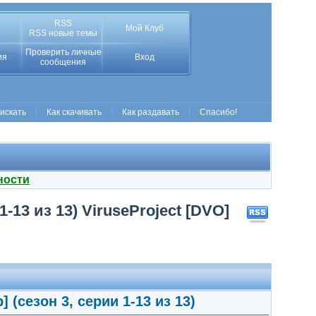
RSS
Мой Клуб
RSS новые темы
Проверить личные
ия
Вход
сообщения
 искать
Как скачивать
Как раздавать
Спасибо!
ности
1-13 из 13) ViruseProject [DVO]
] (сезон 3, серии 1-13 из 13)