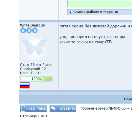
Список файлов в торренте
White Bearcub
пятая серия без звуковой дорожки и 
упс, проверил на ноуте, все норм
какие то глюки на смартТВ
Стаж: 16 лет 2 мес.
Сообщений: 12
Ratio:
12.311
100%
Пока
Торрент-трекер NNM-Club
->
Страница
1
из
1