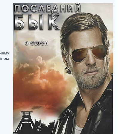
жнему
енном