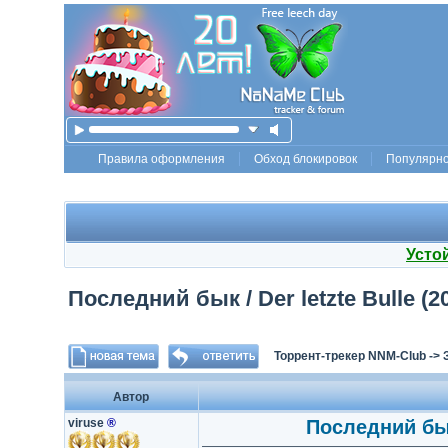
Правила оформления
Обход блокировок
Популярн
Усто
Последний бык / Der letzte Bulle (2
Торрент-трекер NNM-Club
->
Автор
viruse
®
Последний бык 