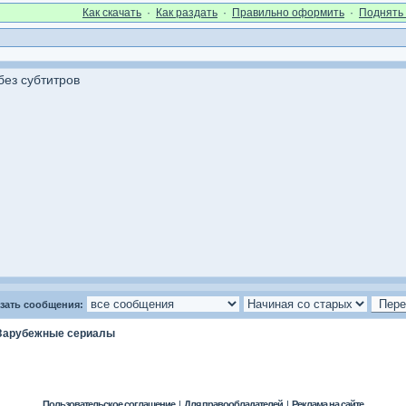
Как cкачать
·
Как раздать
·
Правильно оформить
·
Поднять 
без субтитров
зать сообщения:
Зарубежные сериалы
Пользовательское соглашение
|
Для правообладателей
|
Реклама на сайте