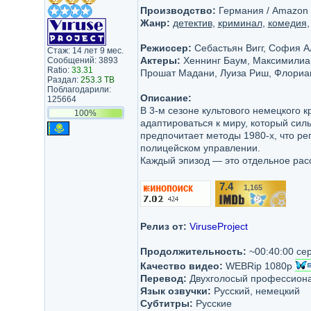
Производство:
Германия / Amazon P
Жанр:
детектив
,
криминал
,
комедия
Режиссер:
Себастьян Вигг, София А
Стаж: 14 лет 9 мес.
Актеры:
Хеннинг Баум, Максимилиан
Сообщений: 3893
Ratio:
33.31
Прошат Мадани, Луиза Риш, Флориан
Раздал:
253.3 TB
Поблагодарили:
Описание:
125664
В 3-м сезоне культового немецкого 
100%
адаптироваться к миру, который силь
предпочитает методы 1980‑х, что р
полицейском управлении.
Каждый эпизод — это отдельное рас
7.4
1,165
/10
Релиз от:
ViruseProject
Продолжительность:
~00:40:00 се
Качество видео:
WEBRip 1080p
Перевод:
Двухголосый профессионал
Язык озвучки:
Русский, немецкий
Субтитры:
Русские