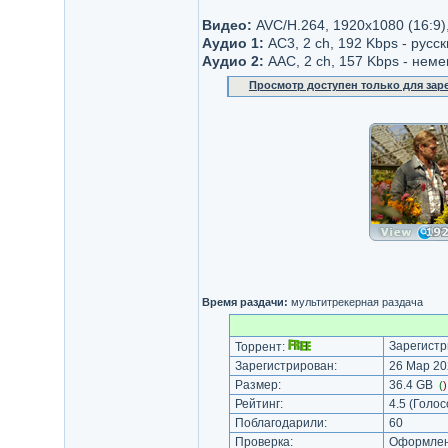
Видео:
AVC/H.264, 1920x1080 (16:9)
Аудио 1:
AC3, 2 ch, 192 Kbps - русск
Аудио 2:
AAC, 2 ch, 157 Kbps - неме
Просмотр доступен только для за
Время раздачи:
мультитрекерная раздача
Зарегистр
Торрент:
Зарегистрирован:
26 Мар 20
Размер:
36.4 GB
(
Рейтинг:
4.5
(Голос
Поблагодарили:
60
Проверка:
Оформлени