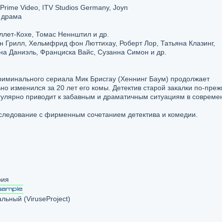
rime Video, ITV Studios Germany, Joyn
, драма
ллет-Кохе, Томас Неннштил и др.
 Грилл, Хельмфрид фон Люттихау, Роберт Лор, Татьяна Клазинг,
а Даниэль, Франциска Вайс, Сузанна Симон и др.
криминального сериала Мик Брисгау (Хеннинг Баум) продолжает
но изменился за 20 лет его комы. Детектив старой закалки по‑пре
егулярно приводит к забавным и драматичным ситуациям в соврем
следование с фирменным сочетанием детектива и комедии.
рия
ьный (ViruseProject)