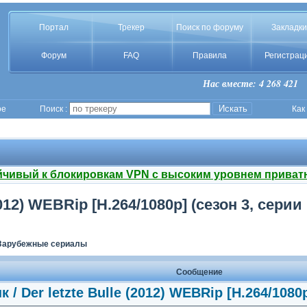
Портал
Трекер
Поиск по форуму
Закладки
Форум
FAQ
Правила
Регистрац
Нас вместе: 4 268 421
ое
Поиск :
Как
йчивый к блокировкам VPN с высоким уровнем приват
012) WEBRip [H.264/1080p] (сезон 3, серии 
Зарубежные сериалы
Сообщение
/ Der letzte Bulle (2012) WEBRip [H.264/1080p