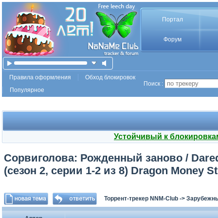
Портал
Форум
Правила оформления
Обход блокировок
Поиск :
Популярное
Устойчивый к блокировка
Сорвиголова: Рожденный заново / Darede
(сезон 2, серии 1-2 из 8) Dragon Money 
Торрент-трекер NNM-Club
->
Зарубежн