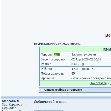
Вс
Время раздачи:
24/7 (мультитрекер)
[NNMC
Зарегистрирован
Торрент:
Зарегистрирован:
02 Апр 2026 02:00:33
Размер:
3.4 GB
(
)
Рейтинг:
4.4
(Голосов:
15
)
Поблагодарили:
55
Проверка:
Оформление проверено мод
Как cкачать
·
Список файлов в торренте
Kleopatra
®
Добавлена 2-я серия.
Зам. Куратора
Сериалов
_________________