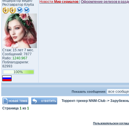
Модератор Видео
Новости
Мир сериалов
|
Оформление релизов в раз
Реставратор Клуба
Стаж: 15 лет 7 мес.
Сообщений: 7877
Ratio:
1240.967
Поблагодарили:
82993
100%
Показать сообщения:
Торрент-трекер NNM-Club
->
Зарубежн
Страница
1
из
1
Пользовательское соглаш