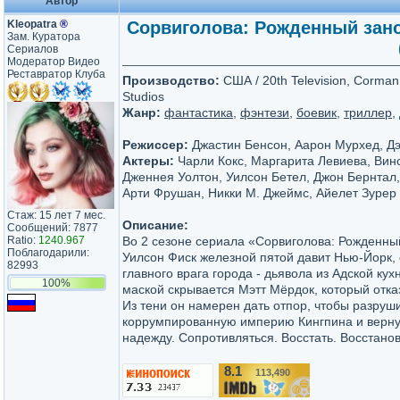
Автор
Kleopatra
®
Сорвиголова: Рожденный заново
Зам. Куратора
Сериалов
Модератор Видео
Реставратор Клуба
Производство:
США / 20th Television, Corman
Studios
Жанр:
фантастика
,
фэнтези
,
боевик
,
триллер
,
Режиссер:
Джастин Бенсон, Аарон Мурхед, Д
Актеры:
Чарли Кокс, Маргарита Левиева, Вин
Дженнея Уолтон, Уилсон Бетел, Джон Бернтал
Арти Фрушан, Никки М. Джеймс, Айелет Зурер
Стаж: 15 лет 7 мес.
Описание:
Сообщений: 7877
Ratio:
1240.967
Во 2 сезоне сериала «Сорвиголова: Рожденны
Поблагодарили:
Уилсон Фиск железной пятой давит Нью-Йорк, 
82993
главного врага города - дьявола из Адской кух
100%
маской скрывается Мэтт Мёрдок, который отка
Из тени он намерен дать отпор, чтобы разруш
коррумпированную империю Кингпина и верну
надежду. Сопротивляться. Восстать. Восстанов
8.1
113,490
/10