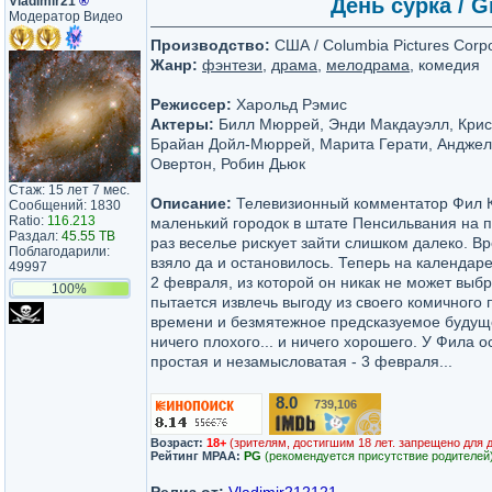
Vladimir21
®
День сурка / G
Модератор Видео
Производство:
США / Columbia Pictures Corpo
Жанр:
фэнтези
,
драма
,
мелодрама
, комедия
Режиссер:
Харольд Рэмис
Актеры:
Билл Мюррей, Энди Макдауэлл, Крис 
Брайан Дойл-Мюррей, Марита Герати, Анджела
Овертон, Робин Дьюк
Стаж: 15 лет 7 мес.
Описание:
Телевизионный комментатор Фил К
Сообщений: 1830
Ratio:
116.213
маленький городок в штате Пенсильвания на п
Раздал:
45.55 TB
раз веселье рискует зайти слишком далеко. Вр
Поблагодарили:
взяло да и остановилось. Теперь на календаре
49997
2 февраля, из которой он никак не может вы
100%
пытается извлечь выгоду из своего комичного 
времени и безмятежное предсказуемое будуще
ничего плохого... и ничего хорошего. У Фила о
простая и незамысловатая - 3 февраля...
8.0
739,106
/10
Возраст:
18+
(зрителям, достигшим 18 лет. запрещено для 
Рейтинг MPAA:
PG
(рекомендуется присутствие родителей