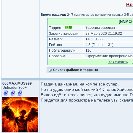
Вс
Время раздачи:
24/7 (минимум до появления первых 3-5 с
[NNMClu
Зарегистрирован
Торрент:
Зарегистрирован:
27 Мар 2026 21:19:32
Размер:
14.5 GB
(
)
Рейтинг:
4.5
(Голосов:
31
)
Поблагодарили:
116
Проверка:
Оформление проверено мод
Как cкачать
·
Список файлов в торренте
666MAXIMUS999
Раздача шикарная, на компе всё супер.
Uploader 300+
Но на удивление мой свежий 4К телек Хайсен
Видео идёт и телек пишет, что аудио именно Do
Придётся для просмотра на телеке увы скачат