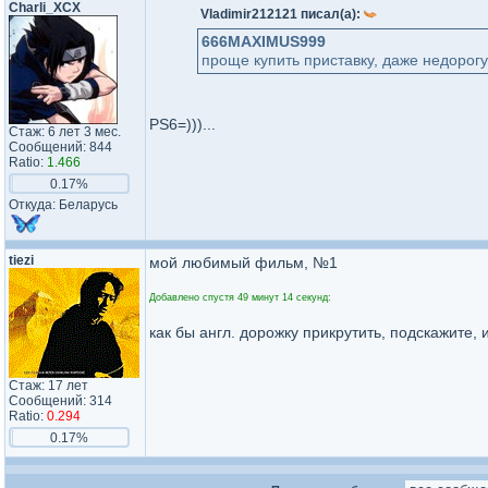
Charli_XCX
Vladimir212121 писал(а):
666MAXIMUS999
проще купить приставку, даже недорогу
PS6=)))...
Стаж: 6 лет 3 мес.
Сообщений: 844
Ratio:
1.466
0.17%
Откуда: Беларусь
tiezi
мой любимый фильм, №1
Добавлено спустя 49 минут 14 секунд:
как бы англ. дорожку прикрутить, подскажите, 
Стаж: 17 лет
Сообщений: 314
Ratio:
0.294
0.17%