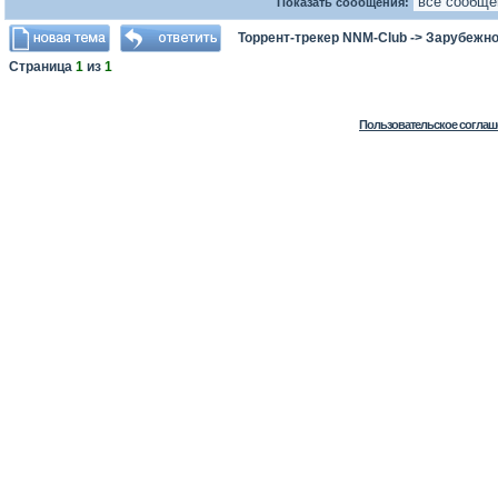
Показать сообщения:
Торрент-трекер NNM-Club
->
Зарубежно
Страница
1
из
1
Пользовательское соглаш