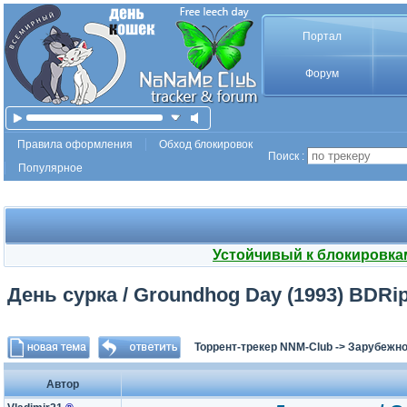
Портал
Форум
Правила оформления
Обход блокировок
Поиск :
Популярное
Устойчивый к блокировка
День сурка / Groundhog Day (1993) BDRip 
Торрент-трекер NNM-Club
->
Зарубежно
Автор