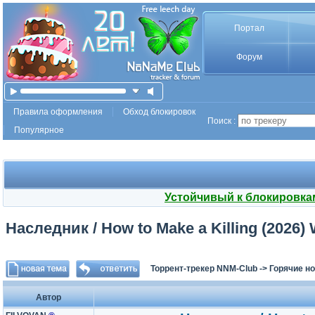
Портал
Форум
Правила оформления
Обход блокировок
Поиск :
Популярное
Устойчивый к блокировка
Наследник / How to Make a Killing (2026)
Торрент-трекер NNM-Club
->
Горячие н
Автор