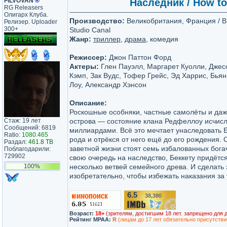
FILVOVAN
®
Наследник / How to
RG Releasers
Олигарх Клуба.
Производство:
Великобритания, Франция / Blu
Релизер. Uploader
300+
Studio Canal
Жанр:
триллер
,
драма
, комедия
Режиссер:
Джон Паттон Форд
Актеры:
Глен Пауэлл, Маргарет Куолли, Джес
Кэмп, Зак Вудс, Тофер Грейс, Эд Харрис, Бья
Лоу, Александр Хэнсон
Описание:
Роскошные особняки, частные самолёты и да
Стаж: 19 лет
острова — состояние клана Редфеллоу исчис
Сообщений: 6819
миллиардами. Всё это мечтает унаследовать Бе
Ratio:
1080.465
рода и отрёкся от него ещё до его рождения. 
Раздал:
461.8 TB
заветной жизни стоят семь избалованных бога
Поблагодарили:
729902
свою очередь на наследство, Беккету придётс
100%
несколько ветвей семейного древа. И сделать э
изобретательно, чтобы избежать наказания за 
6.5
38,380
/10
Возраст:
18+
(зрителям, достигшим 18 лет. запрещено для 
Рейтинг MPAA:
R
(лицам до 17 лет обязательно присутстви