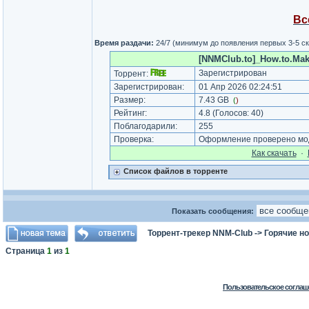
Вс
Время раздачи:
24/7 (минимум до появления первых 3-5 с
[NNMClub.to]_How.to.Mak
Зарегистрирован
Торрент:
Зарегистрирован:
01 Апр 2026 02:24:51
Размер:
7.43 GB
(
)
Рейтинг:
4.8
(Голосов:
40
)
Поблагодарили:
255
Проверка:
Оформление проверено мод
Как cкачать
·
Список файлов в торренте
Показать сообщения:
Торрент-трекер NNM-Club
->
Горячие н
Страница
1
из
1
Пользовательское соглаш