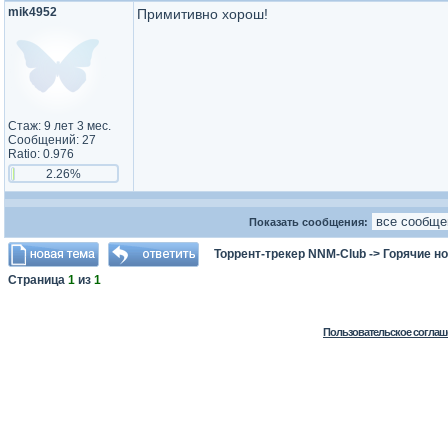
mik4952
Примитивно хорош!
Стаж: 9 лет 3 мес.
Сообщений: 27
Ratio: 0.976
2.26%
Показать сообщения:
Торрент-трекер NNM-Club
->
Горячие н
Страница
1
из
1
Пользовательское соглаш