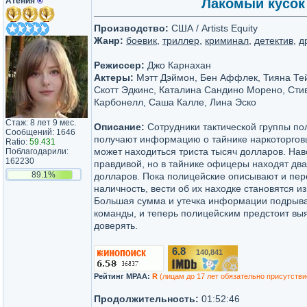
Атения
®
Лакомый кусок 
Производство:
США / Artists Equity
Жанр:
боевик
,
триллер
,
криминал
,
детектив
, 
Режиссер:
Джо Карнахан
Актеры:
Мэтт Дэймон, Бен Аффлек, Тияна Тей
Скотт Эдкинс, Каталина Сандино Морено, Сти
Карбонелл, Саша Калле, Лина Эско
Стаж: 8 лет 9 мес.
Описание:
Сотрудники тактической группы п
Сообщений: 1646
получают информацию о тайнике наркоторговц
Ratio:
59.431
может находиться триста тысяч долларов. Нав
Поблагодарили:
162230
правдивой, но в тайнике офицеры находят дв
89.1%
долларов. Пока полицейские описывают и пе
наличность, вести об их находке становятся и
Большая сумма и утечка информации подрыва
команды, и теперь полицейским предстоит вы
доверять.
6.8
140,841
/10
Рейтинг MPAA:
R
(лицам до 17 лет обязательно присутстви
Продолжительность:
01:52:46