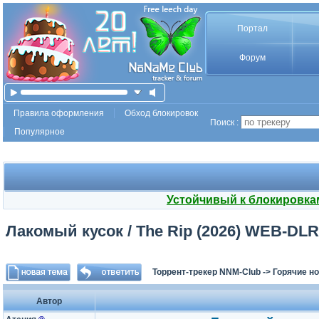
Портал
Форум
Правила оформления
Обход блокировок
Поиск :
Популярное
Устойчивый к блокировка
Лакомый кусок / The Rip (2026) WEB-DLRip
Торрент-трекер NNM-Club
->
Горячие н
Автор