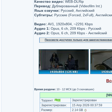
Качество видео:
WEB-DLRip
Перевод:
Дублированный (Videofilm Int.)
Язык озвучки:
Русский, Английский
Субтитры:
Русские (Forced, 2xFull), Английски
Видео:
AV1, 1920x804, ~2291 Kbps
Аудио 1:
Opus, 6 ch, 209 Kbps - Русский
Аудио 2:
Opus, 6 ch, 209 Kbps - Английский
Просмотр доступен только для зарегистрирова
Вс
Время раздачи:
10 - 12 МСК (до 3 скачавших)
[NN
Зарегистрирован
Торрент:
Зарегистрирован:
15 Апр 2026 00:37:59
Размер:
2.14 GB
(
)