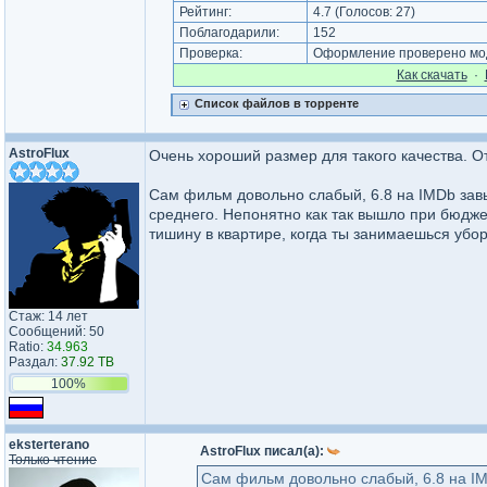
Рейтинг:
4.7
(Голосов:
27
)
Поблагодарили:
152
Проверка:
Оформление проверено мод
Как cкачать
·
Список файлов в торренте
AstroFlux
Очень хороший размер для такого качества. О
Сам фильм довольно слабый, 6.8 на IMDb зав
среднего. Непонятно как так вышло при бюдже
тишину в квартире, когда ты занимаешься убо
Стаж: 14 лет
Сообщений: 50
Ratio:
34.963
Раздал:
37.92 TB
100%
eksterterano
AstroFlux писал(а):
Только чтение
Сам фильм довольно слабый, 6.8 на I