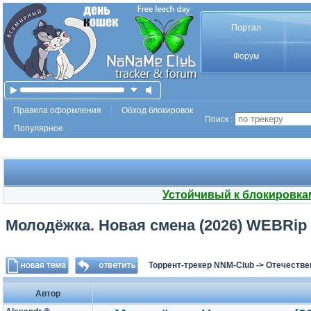
Портал
Форум
Правила оформления
Обход блокировок
Поиск :
Популярное
Устойчивый к блокировка
Молодёжка. Новая смена (2026) WEBRip [H
Торрент-трекер NNM-Club
->
Отечестве
Автор