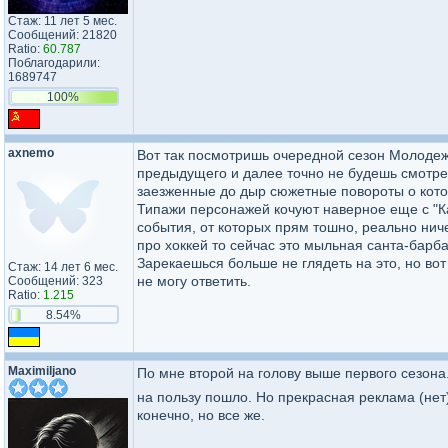
Стаж: 11 лет 5 мес.
Сообщений: 21820
Ratio:
60.787
Поблагодарили:
1689747
100%
axnemo
Вот так посмотришь очередной сезон Молодеж
предыдущего и далее точно не будешь смотреть
заезженные до дыр сюжетные повороты о кото
Типажи персонажей кочуют наверное еще с "Ка
события, от которых прям тошно, реально ниче
про хоккей то сейчас это мыльная санта-барба
Зарекаешься больше не глядеть на это, но во
Стаж: 14 лет 6 мес.
не могу ответить.
Сообщений: 323
Ratio:
1.215
8.54%
Maximiljano
По мне второй на голову выше первого сезона
на пользу пошло. Но прекрасная реклама (не
конечно, но все же.