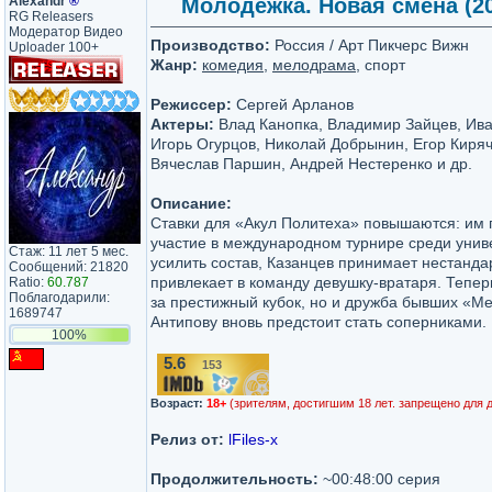
Аlехаndr
®
Молодёжка. Новая смена (202
RG Releasers
Модератор Видео
Производство:
Россия / Арт Пикчерс Вижн
Uploader 100+
Жанр:
комедия
,
мелодрама
, спорт
Режиссер:
Сергей Арланов
Актеры:
Влад Канопка, Владимир Зайцев, Ива
Игорь Огурцов, Николай Добрынин, Егор Киряч
Вячеслав Паршин, Андрей Нестеренко и др.
Описание:
Ставки для «Акул Политеха» повышаются: им 
участие в международном турнире среди унив
Стаж: 11 лет 5 мес.
усилить состав, Казанцев принимает нестанд
Сообщений: 21820
привлекает в команду девушку-вратаря. Теперь
Ratio:
60.787
Поблагодарили:
за престижный кубок, но и дружба бывших «Ме
1689747
Антипову вновь предстоит стать соперниками.
100%
5.6
153
/10
Возраст:
18+
(зрителям, достигшим 18 лет. запрещено для 
Релиз от:
lFiles-x
Продолжительность:
~00:48:00 серия