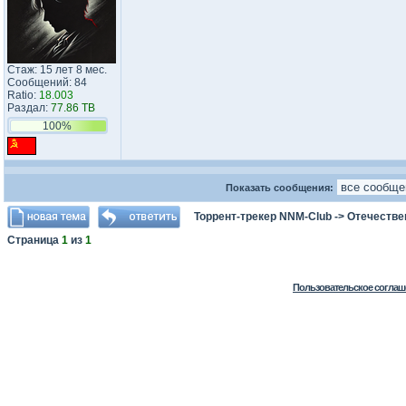
Стаж: 15 лет 8 мес.
Сообщений: 84
Ratio:
18.003
Раздал:
77.86 TB
100%
Показать сообщения:
Торрент-трекер NNM-Club
->
Отечестве
Страница
1
из
1
Пользовательское соглаш