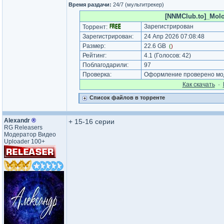
Время раздачи:
24/7 (мультитрекер)
[NNMClub.to]_Molo
Зарегистрирован
Торрент:
Зарегистрирован:
24 Апр 2026 07:08:48
Размер:
22.6 GB
(
)
Рейтинг:
4.1
(Голосов:
42
)
Поблагодарили:
97
Проверка:
Оформление проверено мод
Как cкачать
·
Список файлов в торренте
Аlехаndr
®
+ 15-16 серии
RG Releasers
Модератор Видео
Uploader 100+