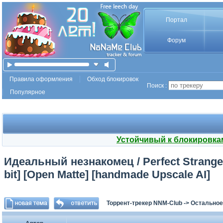
Портал
Форум
Правила оформления
Обход блокировок
Поиск :
Популярное
Устойчивый к блокировка
Идеальный незнакомец / Perfect Stranger
bit] [Open Matte] [handmade Upscale AI]
Торрент-трекер NNM-Club
->
Остальное