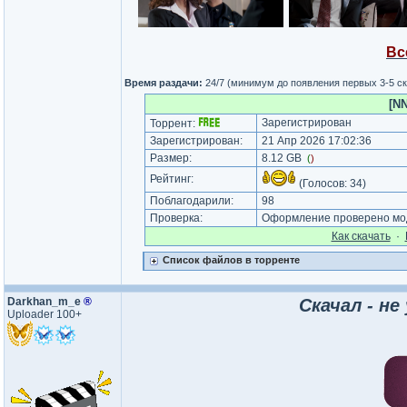
Вс
Время раздачи:
24/7 (минимум до появления первых 3-5 с
[NN
Зарегистрирован
Торрент:
Зарегистрирован:
21 Апр 2026 17:02:36
Размер:
8.12 GB
(
)
Рейтинг:
(Голосов:
34
)
Поблагодарили:
98
Проверка:
Оформление проверено мод
Как cкачать
·
Список файлов в торренте
Darkhan_m_e
®
Скачал - не
Uploader 100+