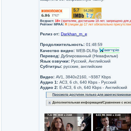
5.7
54,250
/10
Возраст:
18+
(зрителям, достигшим 18 лет. запрещено для 
Рейтинг MPAA:
R
(лицам до 17 лет обязательно присутстви
Релиз от:
Darkhan_m_e
Продолжительность:
01:48:59
Качество видео:
WEB-DLRip
Перевод:
Дублированный (Невафильм)
Язык озвучки:
Русский, Английский
Субтитры:
русские, английские
Видео:
AV1, 3840x2160, ~9387 Kbps
Аудио 1:
AC3, 6 ch, 640 Kbps - Русский
Аудио 2:
E-AC3, 6 ch, 640 Kbps - Английский
Просмотр доступен только для зарегистрирова
Дополнительная информация/Сравнение с исх