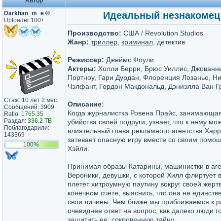
Автор
Darkhan_m_e
®
Идеальный незнакомец /
Uploader 100+
Производство:
США / Revolution Studios
Жанр:
триллер
,
криминал
, детектив
Режиссер:
Джеймс Фоули
Актеры:
Холли Берри, Брюс Уиллис, Джованни
Портноу, Гари Дурдан, Флоренция Лозаньо, Ни
Чэлфант, Гордон Макдональд, Дэниэлла Ван Г
Стаж: 10 лет 2 мес.
Описание:
Сообщений: 3909
Когда журналистка Ровена Прайс, занимающа
Ratio:
1765.35
Раздал:
336.2 TB
убийства своей подруги, узнает, что к нему мо
Поблагодарили:
влиятельный глава рекламного агентства Харр
143369
затевает опасную игру вместе со своим пом
100%
Хэйли.
Принимая образы Катарины, машинистки в аге
Вероники, девушки, с которой Хилл флиртует 
плетет хитроумную паутину вокруг своей жертв
конечном счете, выяснить, что она не единств
свои личины. Чем ближе мы приближаемся к р
очевиднее ответ на вопрос, как далеко люди г
защитить ее: сокровенную тайну.