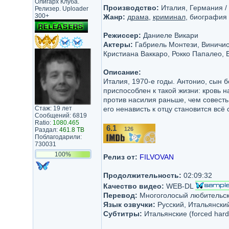
Олигарх Клуба.
Производство:
Италия, Германия / R
Релизер. Uploader
300+
Жанр:
драма
,
криминал
, биография
Режиссер:
Даниеле Викари
Актеры:
Габриель Монтези, Виничио 
Кристиана Ваккаро, Рокко Папалео,
Описание:
Италия, 1970-е годы. Антонио, сын 
приспособлен к такой жизни: кровь н
против насилия раньше, чем совесть,
Стаж: 19 лет
его ненависть к отцу становится всё
Сообщений: 6819
Ratio:
1080.465
6.1
126
Раздал:
461.8 TB
/10
Поблагодарили:
730031
100%
Релиз от:
FILVOVAN
Продолжительность:
02:09:32
Качество видео:
WEB-DL
Перевод:
Многоголосый любительс
Язык озвучки:
Русский, Итальянски
Субтитры:
Итальянские (forced hards