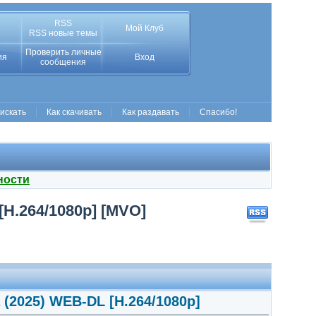
RSS
Мой Клуб
RSS новые темы
Проверить личные
ия
Вход
сообщения
 искать
Как скачивать
Как раздавать
Спасибо!
ности
H.264/1080p] [MVO]
(2025) WEB-DL [H.264/1080p]