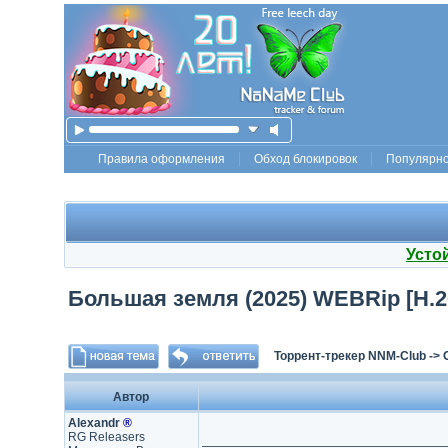
Правила оформления
Обход блокировок
Популярн
Усто
Большая земля (2025) WEBRip [H.2
Торрент-трекер NNM-Club
->
Автор
Аlехаndr
®
RG Releasers