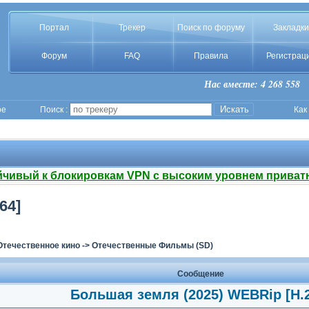
Портал
Трекер
Поиск по форуму
Закладки
Форум
FAQ
Правила
Регистрац
Нас вместе: 4 268 558
ое
Поиск :
Как
йчивый к блокировкам VPN с высоким уровнем приват
64]
Отечественное кино
->
Отечественные Фильмы (SD)
Сообщение
Большая земля (2025) WEBRip [H.