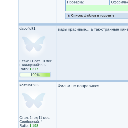
Проверка:
Оформлени
Список файлов в торренте
dapofig71
виды красивые....а так-странные ка
Стаж: 11 лет 10 мес.
Сообщений: 639
Ratio:
1.317
100%
kostun1503
Фильм не понравился
Стаж: 1 год 11 мес.
Сообщений: 4
Ratio:
1.198