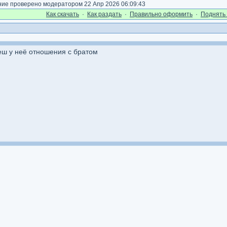
е проверено модератором 22 Апр 2026 06:09:43
Как cкачать
·
Как раздать
·
Правильно оформить
·
Поднять 
неш у неё отношения с братом