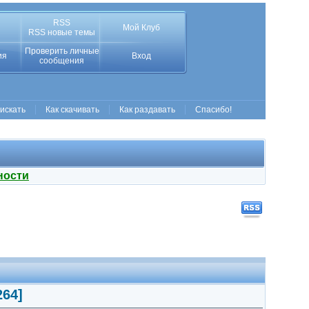
RSS
Мой Клуб
RSS новые темы
Проверить личные
ия
Вход
сообщения
 искать
Как скачивать
Как раздавать
Спасибо!
ности
264]