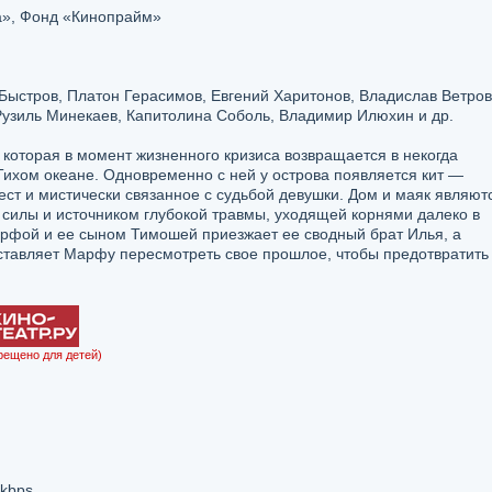
ia», Фонд «Кинопрайм»
Быстров, Платон Герасимов, Евгений Харитонов, Владислав Ветров
Рузиль Минекаев, Капитолина Соболь, Владимир Илюхин и др.
оторая в момент жизненного кризиса возвращается в некогда
Тихом океане. Одновременно с ней у острова появляется кит —
ест и мистически связанное с судьбой девушки. Дом и маяк являют
илы и источником глубокой травмы, уходящей корнями далеко в
Марфой и ее сыном Тимошей приезжает ее сводный брат Илья, а
аставляет Марфу пересмотреть свое прошлое, чтобы предотвратить
рещено для детей)
 kbps