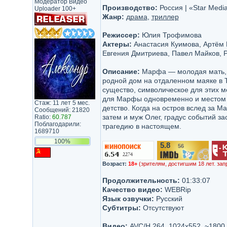
Модератор Видео
Производство:
Россия | «Star Med
Uploader 100+
Жанр:
драма
,
триллер
Режиссер:
Юлия Трофимова
Актеры:
Анастасия Куимова, Артём 
Евгения Дмитриева, Павел Майков, 
Описание:
Марфа — молодая мать, к
родной дом на отдаленном маяке в 
существо, символическое для этих м
для Марфы одновременно и местом с
Стаж: 11 лет 5 мес.
детство. Когда на остров вслед за 
Сообщений: 21820
затем и муж Олег, градус событий з
Ratio:
60.787
Поблагодарили:
трагедию в настоящем.
1689710
100%
5.8
56
/10
Возраст:
18+
(зрителям, достигшим 18 лет. зап
Продолжительность:
01:33:07
Качество видео:
WEBRip
Язык озвучки:
Русский
Субтитры:
Отсутствуют
Видео:
AVC/H.264, 1024x552, ~1800