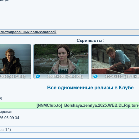
регистрированных пользователей
Скриншоты:
Все одноименные релизы в Клубе
а)
[NNMClub.to]_Bolshaya.zemlya.2025.WEB.DLRip.torr
ирован
6 06:09:34
ов:
14
)