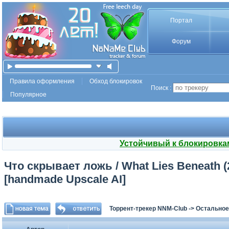
Портал
Форум
Правила оформления
Обход блокировок
Поиск :
Популярное
Устойчивый к блокировка
Что скрывает ложь / What Lies Beneath (2
[handmade Upscale AI]
Торрент-трекер NNM-Club
->
Остальное