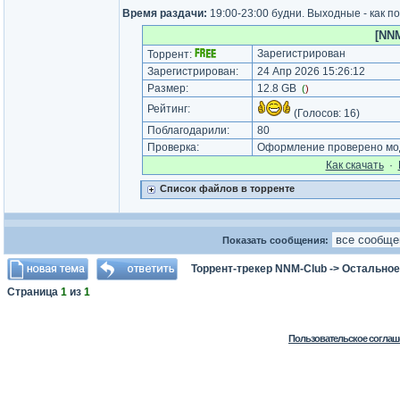
Время раздачи:
19:00-23:00 будни. Выходные - как п
[NNM
Зарегистрирован
Торрент:
Зарегистрирован:
24 Апр 2026 15:26:12
Размер:
12.8 GB
(
)
Рейтинг:
(Голосов:
16
)
Поблагодарили:
80
Проверка:
Оформление проверено мод
Как cкачать
·
Список файлов в торренте
Показать сообщения:
Торрент-трекер NNM-Club
->
Остальное
Страница
1
из
1
Пользовательское соглаш