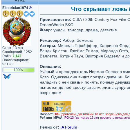
Автор
Electrician1974
®
Что скрывает ложь /
Производство:
США / 20th Century Fox Film C
DreamWorks SKG
Жанр:
ужасы
,
триллер
,
драма
, детектив
Режиссер:
Роберт Земекис
Актеры:
Мишель Пфайффер, Харрисон Форд, 
Стаж: 13 лет
Венди Крюсон, Джеймс Римар, Миранда Отто,
Сообщений: 1252
Валлетта, Кэтрин Таун, Виктория Бидвелл и др
Ratio:
7.147
Поблагодарили:
93128
Описание:
100%
Учёный и преподаватель Норман Спенсер жив
Клэр. Однажды она видит призрак девушки. Ко
наладить с ней связь и понять, почему девушк
пытается до неё «достучаться», жизнь супруг
вверх дном.
6.6
146,383
/10
Возраст:
18+
(зрителям, достигшим 18 лет. запрещено для 
Рейтинг MPAA:
PG-13
(детям до 13 лет просмотр нежелате
Релиз от:
IA Forum