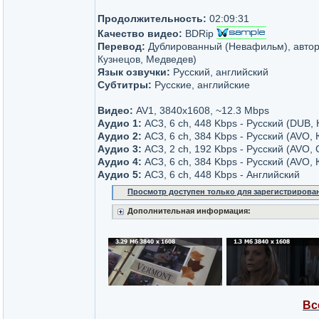
Продолжительность:
02:09:31
Качество видео:
BDRip
Перевод:
Дублированный (Невафильм), автор
Кузнецов, Медведев)
Язык озвучки:
Русский, английский
Субтитры:
Русские, английские
Видео:
AV1, 3840x1608, ~12.3 Mbps
Аудио 1:
AC3, 6 ch, 448 Kbps - Русский (DUB
Аудио 2:
AC3, 6 ch, 384 Kbps - Русский (AVO,
Аудио 3:
AC3, 2 ch, 192 Kbps - Русский (AVO,
Аудио 4:
AC3, 6 ch, 384 Kbps - Русский (AVO
Аудио 5:
AC3, 6 ch, 448 Kbps - Английский
Просмотр доступен только для зарегистрирова
Дополнительная информация:
Вс