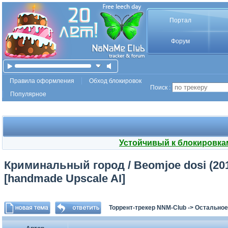
Портал
Форум
Правила оформления
Обход блокировок
Поиск :
Популярное
Устойчивый к блокировка
Криминальный город / Beomjoe dosi (2017
[handmade Upscale AI]
Торрент-трекер NNM-Club
->
Остальное