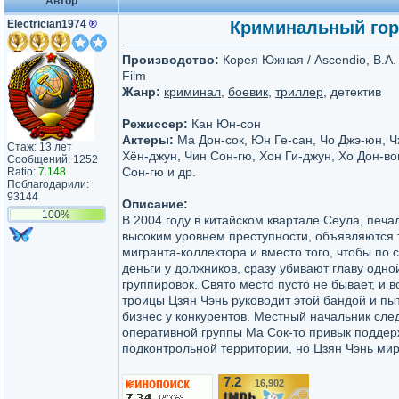
Автор
Electrician1974
®
Криминальный горо
Производство:
Корея Южная / Ascendio, B.A. 
Film
Жанр:
криминал
,
боевик
,
триллер
, детектив
Режиссер:
Кан Юн-сон
Актеры:
Ма Дон-сок, Юн Ге-сан, Чо Джэ-юн, Ч
Стаж: 13 лет
Хён-джун, Чин Сон-гю, Хон Ги-джун, Хо Дон-во
Сообщений: 1252
Сон-гю и др.
Ratio:
7.148
Поблагодарили:
93144
Описание:
100%
В 2004 году в китайском квартале Сеула, печа
высоким уровнем преступности, объявляются 
мигранта-коллектора и вместо того, чтобы по 
деньги у должников, сразу убивают главу одно
группировок. Свято место пусто не бывает, и 
троицы Цзян Чэнь руководит этой бандой и пы
бизнес у конкурентов. Местный начальник сле
оперативной группы Ма Сок-то привык поддер
подконтрольной территории, но Цзян Чэнь мирн
7.2
16,902
/10