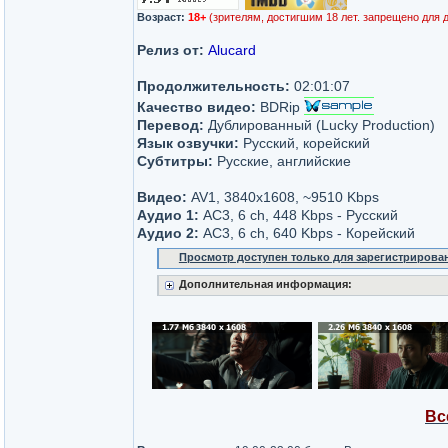
Возраст:
18+
(зрителям, достигшим 18 лет. запрещено для 
Релиз от:
Alucard
Продолжительность:
02:01:07
Качество видео:
BDRip
Перевод:
Дублированный (Lucky Production)
Язык озвучки:
Русский, корейский
Субтитры:
Русские, английские
Видео:
AV1, 3840x1608, ~9510 Kbps
Аудио 1:
AC3, 6 ch, 448 Kbps - Русский
Аудио 2:
AC3, 6 ch, 640 Kbps - Корейский
Просмотр доступен только для зарегистрирова
Дополнительная информация:
Вс