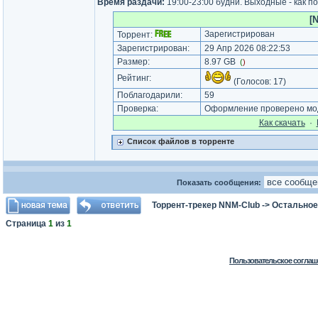
Время раздачи:
19:00-23:00 будни. Выходные - как п
[
Зарегистрирован
Торрент:
Зарегистрирован:
29 Апр 2026 08:22:53
Размер:
8.97 GB
(
)
Рейтинг:
(Голосов:
17
)
Поблагодарили:
59
Проверка:
Оформление проверено мод
Как cкачать
·
Список файлов в торренте
Показать сообщения:
Торрент-трекер NNM-Club
->
Остальное
Страница
1
из
1
Пользовательское соглаш