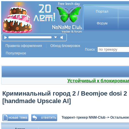
Портал
Форум
Правила оформления
Обход блокировок
Поиск :
Популярное
Устойчивый к блокировка
Криминальный город 2 / Beomjoе dosi 2 (2
[handmade Upscale AI]
Торрент-трекер NNM-Club
->
Остальное