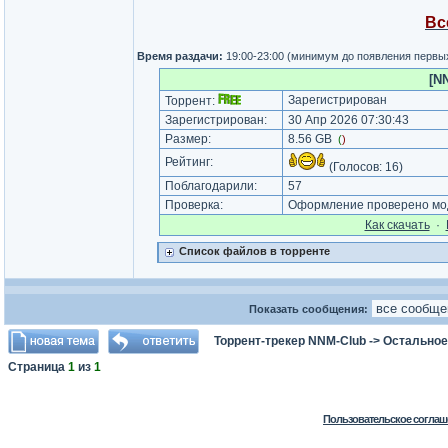
Вс
Время раздачи:
19:00-23:00 (минимум до появления первы
[N
Зарегистрирован
Торрент:
Зарегистрирован:
30 Апр 2026 07:30:43
Размер:
8.56 GB
(
)
Рейтинг:
(Голосов:
16
)
Поблагодарили:
57
Проверка:
Оформление проверено мод
Как cкачать
·
Список файлов в торренте
Показать сообщения:
Торрент-трекер NNM-Club
->
Остальное
Страница
1
из
1
Пользовательское соглаш