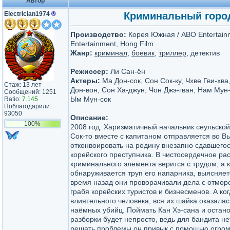
Автор
Electrician1974
®
Криминальный город 
Производство:
Корея Южная / ABO Entertainm
Entertainment, Hong Film
Жанр:
криминал
,
боевик
,
триллер
, детектив
Режиссер:
Ли Сан-ён
Актеры:
Ма Дон-сок, Сон Сок-ку, Чхве Гви-хва
Стаж: 13 лет
Дон-вон, Сон Ха-джун, Чон Джэ-гван, Нам Мун-
Сообщений: 1251
Ым Мун-сок
Ratio:
7.145
Поблагодарили:
93050
Описание:
100%
2008 год. Харизматичный начальник сеульско
Сок-то вместе с капитаном отправляется во В
отконвоировать на родину внезапно сдавшего
корейского преступника. В чистосердечное ра
криминального элемента верится с трудом, а 
обнаруживается труп его напарника, выясняет
время назад они проворачивали дела с отмор
грабя корейских туристов и бизнесменов. А ког
влиятельного человека, вся их шайка оказала
наёмных убийц. Поймать Кан Хэ-сана и остано
разборки будет непросто, ведь для бандита нет
решать проблемы он привык с помощью огром