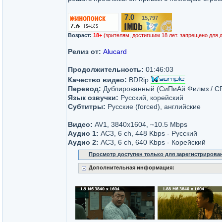
7.0
15,797
/10
Возраст:
18+
(зрителям, достигшим 18 лет. запрещено для 
Релиз от:
Alucard
Продолжительность:
01:46:03
Качество видео:
BDRip
Перевод:
Дублированный (СиПиАй Филмз / CPI
Язык озвучки:
Русский, корейский
Субтитры:
Русские (forced), английские
Видео:
AV1, 3840x1604, ~10.5 Mbps
Аудио 1:
AC3, 6 ch, 448 Kbps - Русский
Аудио 2:
AC3, 6 ch, 640 Kbps - Корейский
Просмотр доступен только для зарегистрирова
Дополнительная информация: