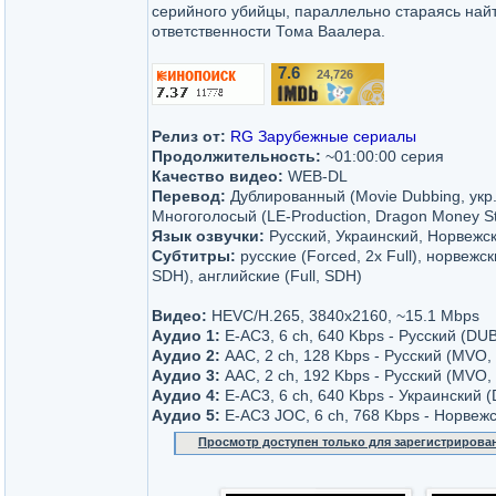
серийного убийцы, параллельно стараясь найт
ответственности Тома Ваалера.
7.6
24,726
/10
Релиз от:
RG Зарубежные сериалы
Продолжительность:
~01:00:00 серия
Качество видео:
WEB-DL
Перевод:
Дублированный (Movie Dubbing, укр.
Многоголосый (LE-Production, Dragon Money St
Язык озвучки:
Русский, Украинский, Норвежс
Субтитры:
русские (Forced, 2x Full), норвежски
SDH), английские (Full, SDH)
Видео:
HEVC/H.265, 3840x2160, ~15.1 Mbps
Аудио 1:
E-AC3, 6 ch, 640 Kbps - Русский (DUB
Аудио 2:
AAC, 2 ch, 128 Kbps - Русский (MVO, 
Аудио 3:
AAC, 2 ch, 192 Kbps - Русский (MVO,
Аудио 4:
E-AC3, 6 ch, 640 Kbps - Украинский 
Аудио 5:
E-AC3 JOC, 6 ch, 768 Kbps - Норвеж
Просмотр доступен только для зарегистрирова