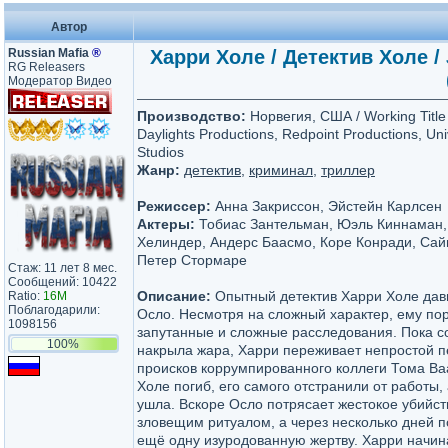
Автор
Russian Mafia
®
Харри Холе / Детектив Холе / 
RG Releasers
Модератор Видео
Производство:
Норвегия, США / Working Title T
Daylights Productions, Redpoint Productions, Univ
Studios
Жанр:
детектив
,
криминал
,
триллер
Режиссер:
Анна Закриссон, Эйстейн Карлсен
Актеры:
Тобиас Зантельман, Юэль Киннаман,
Хелиндер, Андерс Баасмо, Коре Конради, Сай
Петер Стормаре
Стаж: 11 лет 8 мес.
Сообщений: 10422
Описание:
Опытный детектив Харри Холе дав
Ratio:
16M
Поблагодарили:
Осло. Несмотря на сложный характер, ему по
1098156
запутанные и сложные расследования. Пока с
100%
накрыла жара, Харри переживает непростой п
происков коррумпированного коллеги Тома В
Холе погиб, его самого отстранили от работы
ушла. Вскоре Осло потрясает жестокое убийст
зловещим ритуалом, а через несколько дней 
ещё одну изуродованную жертву. Харри начин