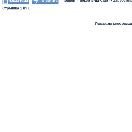
Торрент-трекер NNM-Club
->
Зарубежн
Страница
1
из
1
Пользовательское соглаш