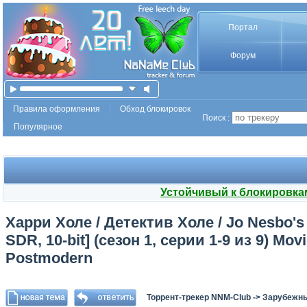
Портал
Форум
Правила оформления
Обход блокировок
Поиск :
Популярное
Устойчивый к блокировка
Харри Холе / Детектив Холе / Jo Nesbo's 
SDR, 10-bit] (сезон 1, серии 1-9 из 9) Mo
Postmodern
Торрент-трекер NNM-Club
->
Зарубежн