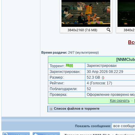
Вс
Время раздачи:
24/7 (мультитрекер)
[NNMClub.t
Зарегистрирован
Торрент:
Зарегистрирован:
30 Апр 2026 08:22:29
Размер:
52.3 GB
(
)
Рейтинг:
4
(Голосов:
17
)
Поблагодарили:
52
Проверка:
Оформление проверено мод
Как cкачать
·
Список файлов в торренте
Показать сообщения: