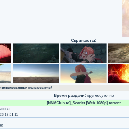
Скриншоты:
регистрированных пользователей
Время раздачи:
круглосуточно
[NNMClub.to]_Scarlet [Web 1080p].torrent
ирован
6 13:51:11
6
)