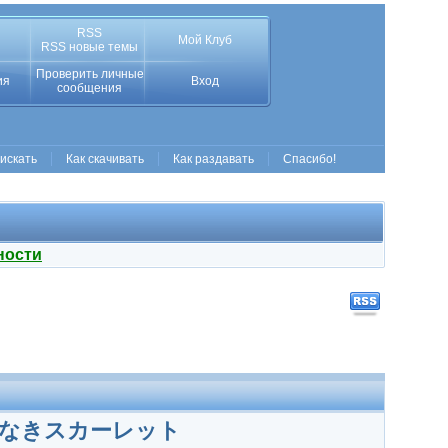
RSS
Мой Клуб
RSS новые темы
Проверить личные
ия
Вход
сообщения
 искать
Как скачивать
Как раздавать
Спасибо!
ности
т | 果てしなきスカーレット