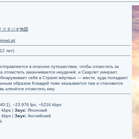
zu / スタジオ地図
imeList
12 лет)
тправляется в опасное путешествие, чтобы отомстить за
а отомстить заканчивается неудачей, и Скарлет умирает,
обнаруживает себя в Стране мёртвых — месте, куда попадают
нным образом Клавдий тоже оказывается там и становится
вь клянётся отомстить ему.
0:1), ~23.976 fps, ~5216 kbps
 kbps |
Звук:
Японский
 kbps |
Звук:
Английский
й