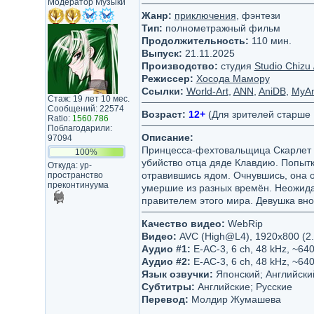
Модератор Музыки
Жанр:
приключения
, фэнтези
Тип:
полнометражный фильм
Продолжительность:
110 мин.
Выпуск:
21.11.2025
Производство:
студия
Studio Chi
Режиссер:
Хосода Мамору
Ссылки:
World-Art
,
ANN
,
AniDB
,
MyAn
Стаж: 19 лет 10 мес.
Сообщений: 22574
Возраст:
12+
(Для зрителей старше 
Ratio:
1560.786
Поблагодарили:
Описание:
97094
Принцесса-фехтовальщица Скарлет о
100%
убийство отца дяде Клавдию. Попытк
Откуда: ур-
отравившись ядом. Очнувшись, она 
пространство
преконтинуума
умершие из разных времён. Неожида
правителем этого мира. Девушка вно
Качество видео:
WebRip
Видео:
AVC (High@L4), 1920x800 (2.4
Аудио #1:
E-AC-3, 6 ch, 48 kHz, ~640
Аудио #2:
E-AC-3, 6 ch, 48 kHz, ~640
Язык озвучки:
Японский; Английски
Субтитры:
Английские; Русские
Перевод:
Молдир Жумашева