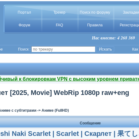
Портал
Трекер
Поиск по форуму
Закладки
Форум
FAQ
Правила
Регистрац
Нас вместе: 4 268 369
ое
Поиск :
Как
йчивый к блокировкам VPN с высоким уровнем приват
арлет [2025, Movie] WebRip 1080p raw+eng
Аниме с субтитрами
->
Аниме (FullHD)
Сообщение
eshi Naki Scarlet | Scarlet | Скарле