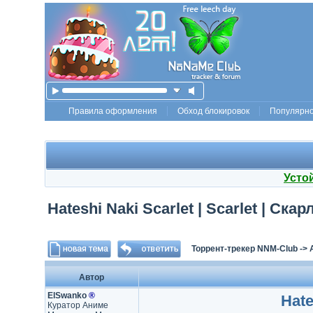
Правила оформления
Обход блокировок
Популярн
Усто
Hateshi Naki Scarlet | Scarlet | Ск
Торрент-трекер NNM-Club
->
Автор
ElSwanko
®
Hat
Куратор Аниме