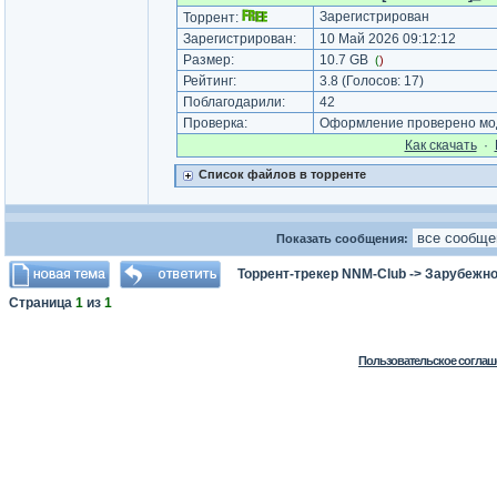
Зарегистрирован
Торрент:
Зарегистрирован:
10 Май 2026 09:12:12
Размер:
10.7 GB
(
)
Рейтинг:
3.8
(Голосов:
17
)
Поблагодарили:
42
Проверка:
Оформление проверено мод
Как cкачать
·
Список файлов в торренте
Показать сообщения:
Торрент-трекер NNM-Club
->
Зарубежно
Страница
1
из
1
Пользовательское соглаш