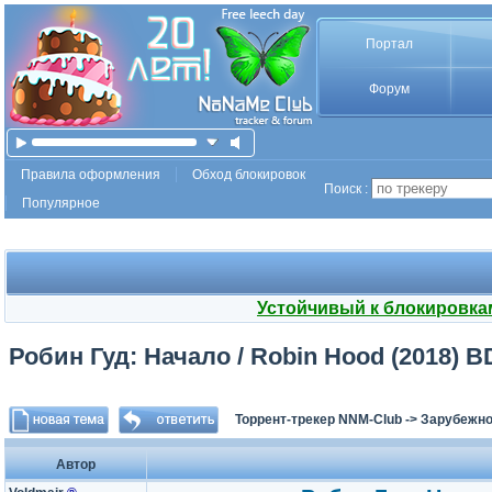
Портал
Форум
Правила оформления
Обход блокировок
Поиск :
Популярное
Устойчивый к блокировка
Робин Гуд: Начало / Robin Hood (2018) BD
Торрент-трекер NNM-Club
->
Зарубежно
Автор