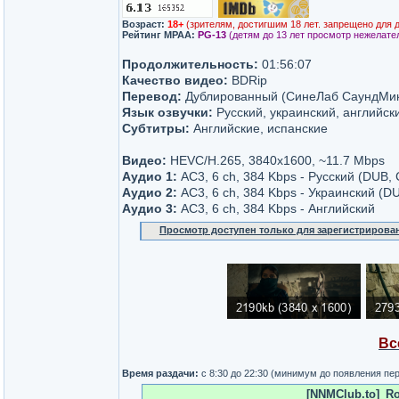
Возраст:
18+
(зрителям, достигшим 18 лет. запрещено для 
Рейтинг MPAA:
PG-13
(детям до 13 лет просмотр нежелате
Продолжительность:
01:56:07
Качество видео:
BDRip
Перевод:
Дублированный (СинеЛаб СаундМикс,
Язык озвучки:
Русский, украинский, английск
Субтитры:
Английские, испанские
Видео:
HEVC/H.265, 3840x1600, ~11.7 Mbps
Аудио 1:
AC3, 6 ch, 384 Kbps - Русский (DUB
Аудио 2:
AC3, 6 ch, 384 Kbps - Украинский (DUB
Аудио 3:
AC3, 6 ch, 384 Kbps - Английский
Просмотр доступен только для зарегистрирова
Вс
Время раздачи:
с 8:30 до 22:30 (минимум до появления пе
[NNMClub.to]_Ro