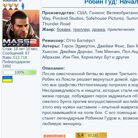
Voldmair
®
Робин Гуд: Начало
Производство:
США, Гонконг, Великобритани
Way, Pixoloid Studios, Safehouse Pictures, Summ
Thunder Road
Жанр:
боевик
,
триллер
,
драма
, приключения
Режиссер:
Отто Батхёрст
Актеры:
Тэрон Эджертон, Джейми Фокс, Бен 
Стаж: 16 лет 10 мес.
Хьюсон, Джейми Дорнан, Тим Минчин, Пол Ан
Сообщений: 67
Абрахам, Иэн Пек, Корнелиус Бут и другие
Ratio:
512.718
Поблагодарили:
1892
Описание:
100%
После ожесточенной битвы во время Третьего 
Робин из Локсли решает вернуться домой, одн
что все графство Ноттингемшир погрязло в ко
Несправедливость и нищета, которые стали 
жизни города, побуждают героя задуматься об
смелого бунта против могущественной англий
этого ему нужен наставник – опытный маврита
прославившийся на поле боя. С его помощью 
станет легендарным Робином Гудом и, возмож
любимую женщину...
5.4
87,181
/10